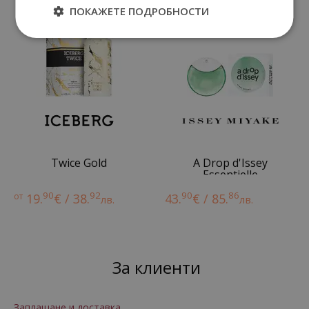
ПОКАЖЕТЕ ПОДРОБНОСТИ
Twice Gold
A Drop d'Issey
Essentielle
90
92
90
86
от
19.
€ / 38.
43.
€ / 85.
лв.
лв.
За клиенти
Заплащане и доставка