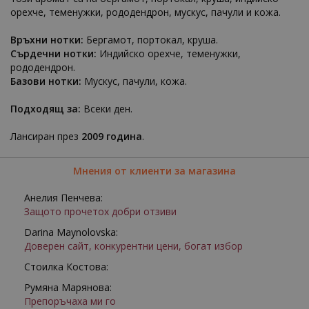
орехче, теменужки, рододендрон, мускус, пачули и кожа.
Връхни нотки:
Бергамот, портокал, круша.
Сърдечни нотки:
Индийско орехче, теменужки,
рододендрон.
Базови нотки:
Мускус, пачули, кожа.
Подходящ за:
Всеки ден.
Лансиран през
2009 година
.
Мнения от клиенти за магазина
Анелия Пенчева:
Защото прочетох добри отзиви
Darina Maynolovska:
Доверен сайт, конкурентни цени, богат избор
Стоилка Костова:
Румяна Марянова:
Препоръчаха ми го