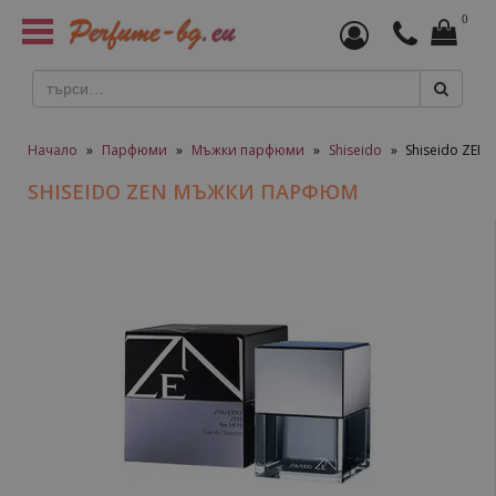
0
Toggle
navigation
Начало
»
Парфюми
»
Мъжки парфюми
»
Shiseido
»
Shiseido ZEN
SHISEIDO ZEN МЪЖКИ ПАРФЮМ