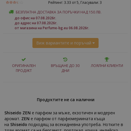
Рейтинг:
3.33
от 5, Гласували:
3
БЕЗПЛАТНА ДОСТАВКА ЗА ПОРЪЧКИ НАД 150 ЛВ.
до офис на 07.08.2026г.
до адрес на 07.08.2026г.
от магазина на Perfume-bg.eu 06.08.2026г.
Виж вариантите и поръчай
ОРИГИНАЛЕН
ВРЪЩАНЕ ДО 30
ЛОЯЛНИ КЛИЕНТИ
ПРОДУКТ
ДНИ
Продуктите не са налични
Shiseido ZEN
е парфюм за мъже, екзотичен и модерен
аромат.
ZEN
е парфюм от парфюмериината къща
на
Shiseido
подходящ за всекидневна употреба. Нотките в
този аромат са на бергамот, портокал, круша, индийско