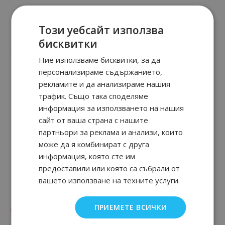
Tuberoza - X Collection
Seductive Red
Този уебсайт използва
бисквитки
90
91
90
57
155.
€ / 304.
27.
€ / 54.
лв.
лв.
Ние използваме бисквитки, за да
персонализираме съдържанието,
рекламите и да анализираме нашия
трафик. Също така споделяме
информация за използването на нашия
сайт от ваша страна с нашите
партньори за реклама и анализи, които
може да я комбинират с друга
информация, която сте им
предоставили или която са събрали от
вашето използване на техните услуги.
Boss Boss Alive Absolu
Twice Platinum
Parfum Intense
ПРИЕМЕТЕ ВСИЧКИ
90
04
90
92
от
39.
€ / 78.
от
19.
€ / 38.
лв.
лв.