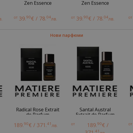
Zen Essence
Zen Essence
90
04
90
04
от
39.
€ / 78.
от
39.
€ / 78.
от
в.
лв.
лв.
Нови парфюми
Radical Rose Extrait
Santal Austral
de Parfum
Extrait de Parfum
90
41
90
189.
€ / 371.
от
189.
€ /
от
лв.
41
371.
лв.