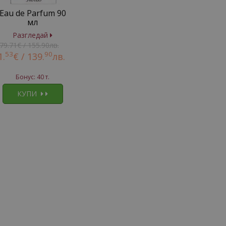
Eau de Parfum 90
мл
Разгледай
79.71€ / 155.90лв.
53
90
1.
€ /
139.
лв.
Бонус: 40 т.
КУПИ