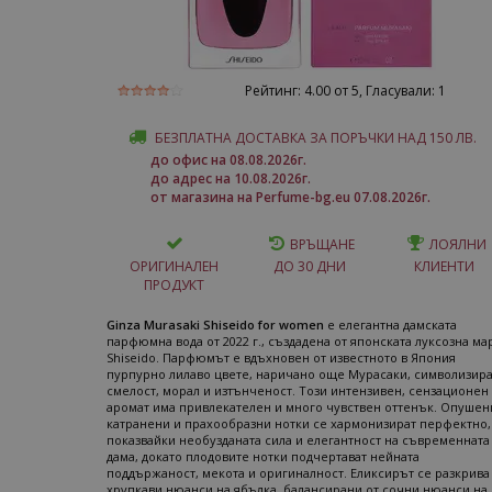
Рейтинг:
4.00
от 5, Гласували:
1
БЕЗПЛАТНА ДОСТАВКА ЗА ПОРЪЧКИ НАД 150 ЛВ.
до офис на 08.08.2026г.
до адрес на 10.08.2026г.
от магазина на Perfume-bg.eu 07.08.2026г.
ВРЪЩАНЕ
ЛОЯЛНИ
ОРИГИНАЛЕН
ДО 30 ДНИ
КЛИЕНТИ
ПРОДУКТ
Ginza Murasaki Shiseido for women
е елегантна дамската
парфюмна вода от 2022 г., създадена от японската луксозна ма
Shiseido. Парфюмът е вдъхновен от известното в Япония
пурпурно лилаво цвете, наричано още Мурасаки, символизир
смелост, морал и изтънченост. Този интензивен, сензационен
аромат има привлекателен и много чувствен оттенък. Опушен
катранени и прахообразни нотки се хармонизират перфектно,
показвайки необузданата сила и елегантност на съвременната
дама, докато плодовите нотки подчертават нейната
поддържаност, мекота и оригиналност. Еликсирът се разкрива
хрупкави нюанси на ябълка, балансирани от сочни нюанси на