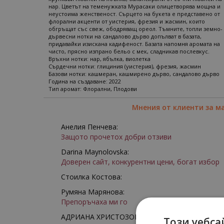
нар. Цветът на теменужката Мурасаки олицетворява мощна и
неустоима женственост. Сърцето на букета е представено от
флорални акценти от уистерия, фрезия и жасмин, които
обгръщат със свеж, ободряващ ореол. Тъмните, топли земно-
дървесни нотки на сандалово дърво допълват в базата,
придавайки изискана кадифеност. Базата напомня аромата на
чисто, прясно изпрано бельо с мек, сладникав послевкус.
Връхни нотки: нар, ябълка, виолетка
Сърдечни нотки: глициния (уистерия), фрезия, жасмин
Базови нотки: кашмеран, кашмирено дърво, сандалово дърво
Година на създаване: 2022
Тип аромат: Флорални, Плодови
Мнения от клиенти за м
Анелия Пенчева:
Защото прочетох добри отзиви
Darina Maynolovska:
Доверен сайт, конкурентни цени, богат избор
Стоилка Костова:
Румяна Марянова:
Препоръчаха ми го
АДРИАНА ХРИСТОЗОВА:
Този уебса