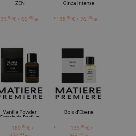
ZEN
Ginza Intense
90
30
90
08
33.
€ / 66.
от
38.
€ / 76.
лв.
лв.
Vanilla Powder
Bois d'Ebene
Extrait de Parfum
90
90
189.
€ /
от
135.
€ /
41
80
371.
265.
лв.
лв.