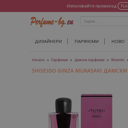
Използвайте промокод
FL
ДИЗАЙНЕРИ
ПАРФЮМИ
НОВО
Начало
»
Парфюми
»
Дамски парфюми
»
Shiseido
SHISEIDO GINZA MURASAKI ДАМСК