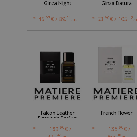
Ginza Night
Ginza Datura
97
91
90
42
от
45.
€ / 89.
от
53.
€ / 105.
лв.
л
Falcon Leather
French Flower
Extrait de Parfum
90
90
от
189.
€ /
от
135.
€ /
41
80
371.
265.
лв.
лв.