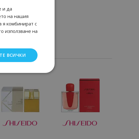
 и да
ето на нашия
а я комбинират с
то използване на
ТЕ ВСИЧКИ