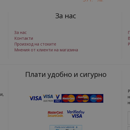
За нас
За нас
П
Контакти
Произход на стоките
Р
Мнения от клиенти на магазина
Плати удобно и сигурно
Р
и,
н
н