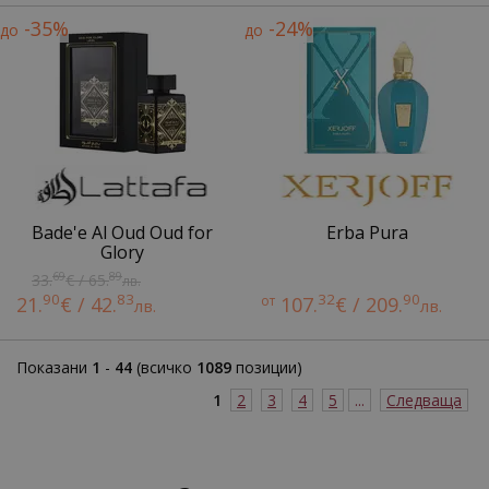
-35%
-24%
до
до
Bade'e Al Oud Oud for
Erba Pura
Glory
69
89
33.
€ / 65.
лв.
90
83
32
90
21.
€ / 42.
от
107.
€ / 209.
лв.
лв.
Показани
1
-
44
(всичко
1089
позиции)
1
2
3
4
5
...
Следваща