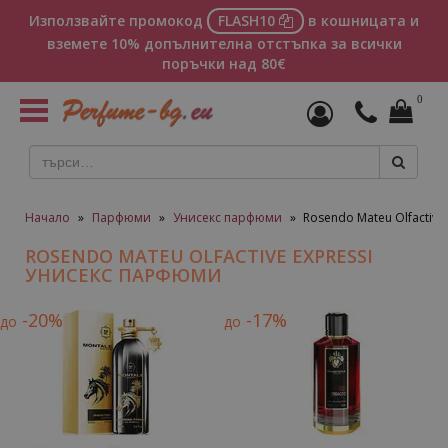
Използвайте промокод
FLASH10
в кошницата и
вземете 10% допълнителна отстъпка за всички
поръчки над 80€
0
Toggle
navigation
Начало
»
Парфюми
»
Унисекс парфюми
»
Rosendo Mateu Olfactiv
ROSENDO MATEU OLFACTIVE EXPRESSI
УНИСЕКС ПАРФЮМИ
-20%
-17%
до
до