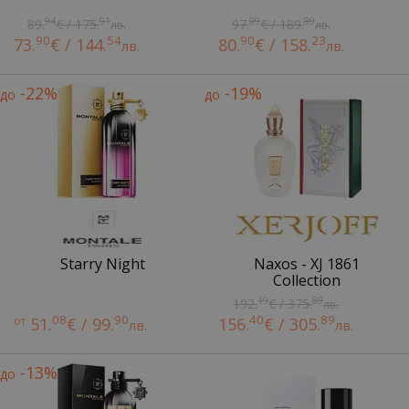
94
91
09
89
89.
€ / 175.
97.
€ / 189.
лв.
лв.
90
54
90
23
73.
€ / 144.
80.
€ / 158.
лв.
лв.
-22%
-19%
до
до
Starry Night
Naxos - XJ 1861
Collection
19
89
192.
€ / 375.
лв.
08
90
40
89
от
51.
€ / 99.
156.
€ / 305.
лв.
лв.
-13%
до