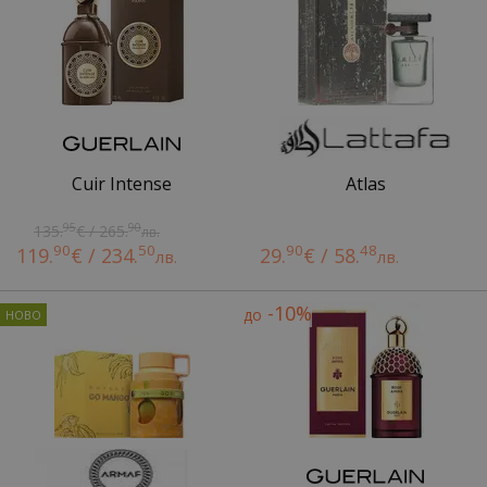
Cuir Intense
Atlas
95
90
135.
€ / 265.
лв.
90
50
90
48
119.
€ / 234.
29.
€ / 58.
лв.
лв.
-10%
до