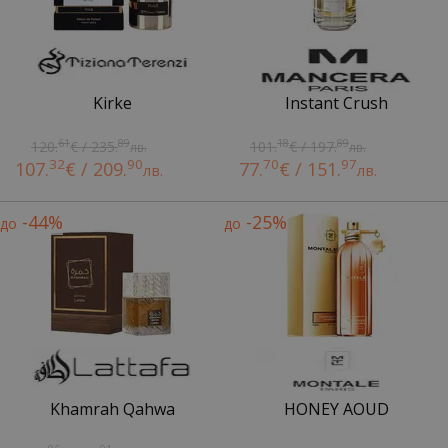
Kirke
Instant Crush
61
89
18
89
120.
€ / 235.
101.
€ / 197.
лв.
лв.
32
90
70
97
107.
€ / 209.
77.
€ / 151.
лв.
лв.
-44%
-25%
до
до
Khamrah Qahwa
HONEY AOUD