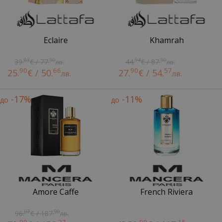
Eclaire
Khamrah
83
90
94
90
39.
€ / 77.
44.
€ / 87.
лв.
лв.
90
66
90
57
25.
€ / 50.
27.
€ / 54.
лв.
лв.
-17%
-11%
до
до
Amore Caffe
French Riviera
07
90
96.
€ / 187.
лв.