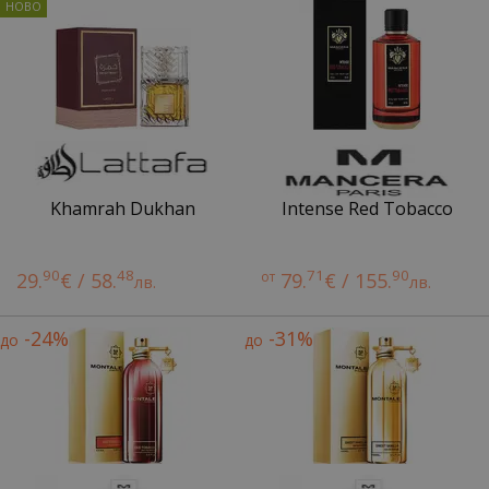
Khamrah Dukhan
Intense Red Tobacco
90
48
71
90
29.
€ / 58.
от
79.
€ / 155.
лв.
лв.
-24%
-31%
до
до