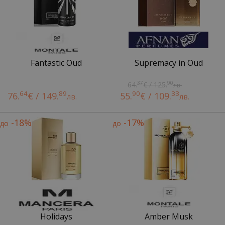
Fantastic Oud
Supremacy in Oud
37
90
64.
€ / 125.
лв.
64
89
90
33
76.
€ / 149.
55.
€ / 109.
лв.
лв.
-18%
-17%
до
до
Holidays
Amber Musk