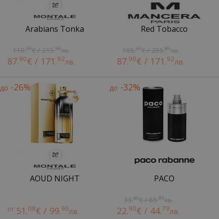
Arabians Tonka
Red Tobacco
39
90
27
89
110.
€ / 215.
105.
€ / 205.
лв.
лв.
90
92
90
92
87.
€ / 171.
87.
€ / 171.
лв.
лв.
-26%
-32%
до
до
AOUD NIGHT
PACO
69
89
33.
€ / 65.
лв.
08
90
90
79
от
51.
€ / 99.
22.
€ / 44.
лв.
лв.