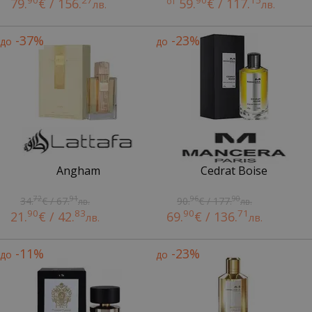
90
27
90
15
79.
€ / 156.
от
59.
€ / 117.
лв.
лв.
-37%
-23%
до
до
Angham
Cedrat Boise
72
91
96
90
34.
€ / 67.
90.
€ / 177.
лв.
лв.
90
83
90
71
21.
€ / 42.
69.
€ / 136.
лв.
лв.
-11%
-23%
до
до