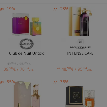
-19%
-23%
до
до
Club de Nuit Untold
INTENSE CAFE
03
89
49.
€ / 95.
лв.
90
04
90
64
39.
€ / 78.
от
48.
€ / 95.
лв.
лв.
-35%
-38%
до
до