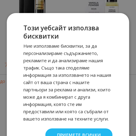
Този уебсайт използва
бисквитки
Oudmazing
Vanilla Powder
Ние използваме бисквитки, за да
персонализираме съдържанието,
98
90
91.
€ / 179.
лв.
рекламите и да анализираме нашия
71
90
90
80
79.
€ / 155.
от
135.
€ / 265.
лв.
лв.
трафик. Също така споделяме
информация за използването на нашия
-17%
-41%
до
до
сайт от ваша страна с нашите
партньори за реклама и анализи, които
може да я комбинират с друга
информация, която сте им
предоставили или която са събрали от
вашето използване на техните услуги.
ПРИЕМЕТЕ ВСИЧКИ