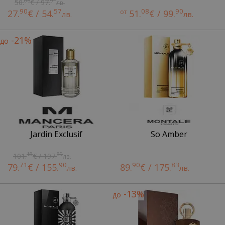
06
91
50.
€ / 97.
лв.
90
57
08
90
27.
€ / 54.
от
51.
€ / 99.
лв.
лв.
-21%
до
Jardin Exclusif
So Amber
18
89
101.
€ / 197.
лв.
71
90
90
83
79.
€ / 155.
89.
€ / 175.
лв.
лв.
-13%
до