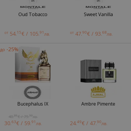
Oud Tobacco
Sweet Vanilla
15
91
90
68
от
54.
€ / 105.
от
47.
€ / 93.
лв.
лв.
-25%
до
Bucephalus IX
Ambre Pimente
85
90
40.
€ / 79.
лв.
63
91
49
90
30.
€ / 59.
24.
€ / 47.
лв.
лв.