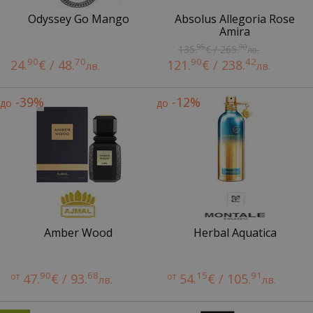
Odyssey Go Mango
Absolus Allegoria Rose
Amira
95
90
135.
€ / 265.
лв.
90
70
90
42
24.
€ / 48.
121.
€ / 238.
лв.
лв.
-39%
-12%
до
до
Amber Wood
Herbal Aquatica
90
68
15
91
от
47.
€ / 93.
от
54.
€ / 105.
лв.
лв.