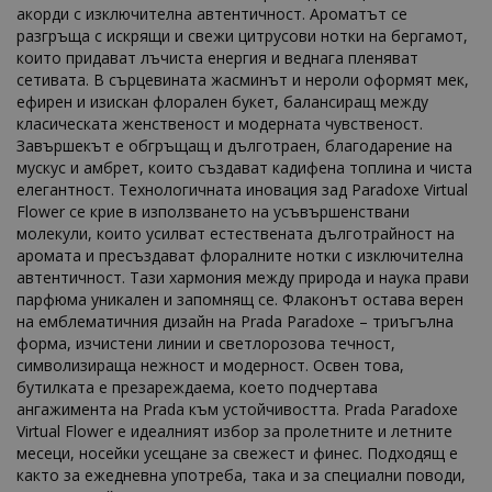
акорди с изключителна автентичност. Ароматът се
разгръща с искрящи и свежи цитрусови нотки на бергамот,
които придават лъчиста енергия и веднага пленяват
сетивата. В сърцевината жасминът и нероли оформят мек,
ефирен и изискан флорален букет, балансиращ между
класическата женственост и модерната чувственост.
Завършекът е обгръщащ и дълготраен, благодарение на
мускус и амбрет, които създават кадифена топлина и чиста
елегантност. Технологичната иновация зад Paradoxe Virtual
Flower се крие в използването на усъвършенствани
молекули, които усилват естествената дълготрайност на
аромата и пресъздават флоралните нотки с изключителна
автентичност. Тази хармония между природа и наука прави
парфюма уникален и запомнящ се. Флаконът остава верен
на емблематичния дизайн на Prada Paradoxe – триъгълна
форма, изчистени линии и светлорозова течност,
символизираща нежност и модерност. Освен това,
бутилката е презареждаема, което подчертава
ангажимента на Prada към устойчивостта. Prada Paradoxe
Virtual Flower е идеалният избор за пролетните и летните
месеци, носейки усещане за свежест и финес. Подходящ е
както за ежедневна употреба, така и за специални поводи,