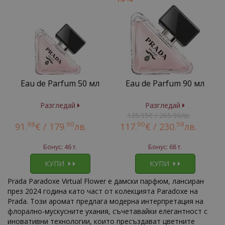
Eau de Parfum 50 мл
Eau de Parfum 90 мл
Разгледай
Разгледай
135.95€ / 265.90лв.
98
90
90
59
91.
€ /
179.
лв.
117.
€ /
230.
лв.
Бонус: 46 т.
Бонус: 68 т.
КУПИ
КУПИ
Prada Paradoxe Virtual Flower е дамски парфюм, лансиран
през 2024 година като част от колекцията Paradoxe на
Prada. Този аромат предлага модерна интерпретация на
флорално-мускусните ухания, съчетавайки елегантност с
иновативни технологии, които пресъздават цветните