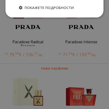
ПОКАЖЕТЕ ПОДРОБНОСТИ
Paradoxe Radical
Paradoxe Intense
Essence
90
27
53
90
от
79.
€ / 156.
от
71.
€ / 139.
лв.
лв.
Нови парфюми