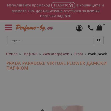
Използвайте промокод
FLASH10
в кошницата и
вземете 10% допълнителна отстъпка за всички
поръчки над 80€
0
Toggle
navigation
Начало
»
Парфюми
»
Дамски парфюми
»
Prada
»
Prada Paradoxe
PRADA PARADOXE VIRTUAL FLOWER ДАМСКИ
ПАРФЮМ