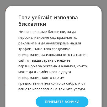
07
90
53
90
96.
€ / 187.
от
71.
€ / 139.
лв.
лв.
Този уебсайт използва
бисквитки
Ние използваме бисквитки, за да
персонализираме съдържанието,
рекламите и да анализираме нашия
трафик. Също така споделяме
информация за използването на нашия
сайт от ваша страна с нашите
партньори за реклама и анализи, които
може да я комбинират с друга
Paradoxe Intense
Candy Night
информация, която сте им
03
89
49.
€ / 95.
лв.
предоставили или която са събрали от
53
90
85
90
от
71.
€ / 139.
40.
€ / 79.
лв.
лв.
вашето използване на техните услуги.
ПРИЕМЕТЕ ВСИЧКИ