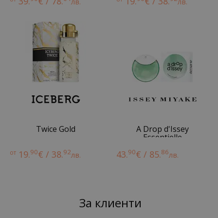
39.
€ / 78.
19.
€ / 38.
лв.
лв.
Twice Gold
A Drop d'Issey
Essentielle
90
92
90
86
от
19.
€ / 38.
43.
€ / 85.
лв.
лв.
За клиенти