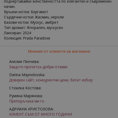
подчертавайки женствеността по елегантен и съвременен
начин.
Връхни нотки: Бергамот
Сърдечни нотки: Жасмин, нероли
Базови нотки: Мускус, амбрет
Тип аромат: Флорален, мускусен
Лансиран: 2024
Колекция: Prada Paradoxe
Мнения от клиенти за магазина
Анелия Пенчева:
Защото прочетох добри отзиви
Darina Maynolovska:
Доверен сайт, конкурентни цени, богат избор
Стоилка Костова:
Румяна Марянова:
Препоръчаха ми го
АДРИАНА ХРИСТОЗОВА:
КЛИЕНТ СЪМ ОТ МНОГО ГОДИНИ