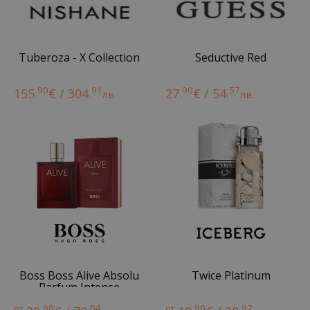
Tuberoza - X Collection
Seductive Red
90
91
90
57
155.
€ / 304.
27.
€ / 54.
лв.
лв.
Boss Boss Alive Absolu
Twice Platinum
Parfum Intense
90
04
90
92
от
от