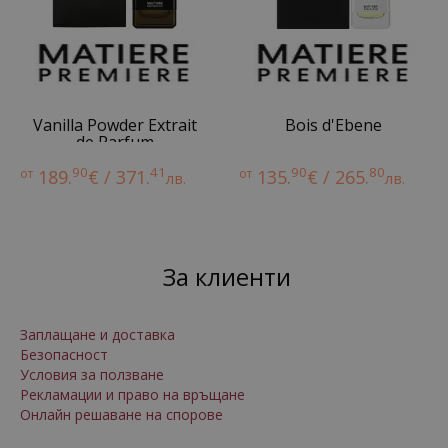
Vanilla Powder Extrait
Bois d'Ebene
de Parfum
90
41
90
80
от
189.
€ / 371.
от
135.
€ / 265.
лв.
лв.
За клиенти
Заплащане и доставка
Безопасност
Условия за ползване
Рекламации и право на връщане
Онлайн решаване на спорове