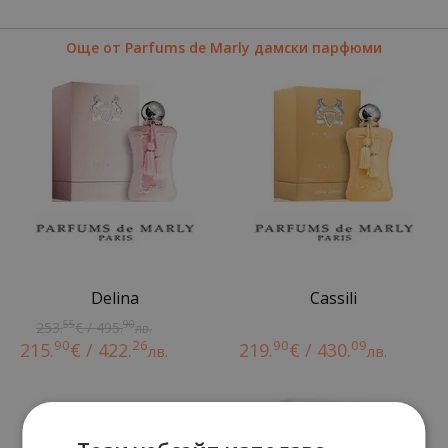
Още от Parfums de Marly дамски парфюми
Delina
Cassili
55
90
253.
€ / 495.
лв.
90
26
90
09
215.
€ / 422.
219.
€ / 430.
лв.
лв.