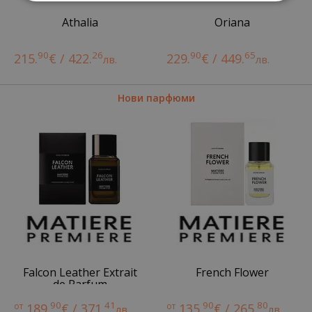
Athalia
Oriana
90
26
90
65
215.
€ / 422.
229.
€ / 449.
лв.
лв.
Нови парфюми
Falcon Leather Extrait
French Flower
de Parfum
90
41
90
80
от
189.
€ / 371.
от
135.
€ / 265.
лв.
лв.