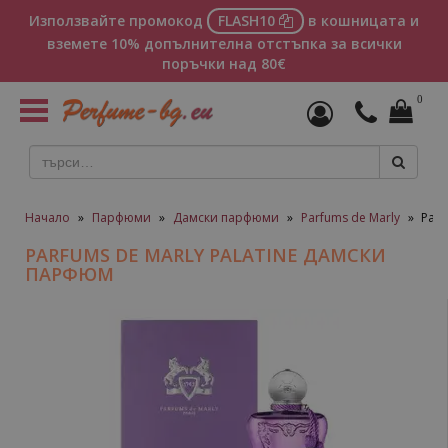
Използвайте промокод
FLASH10
в кошницата и
вземете 10% допълнителна отстъпка за всички
поръчки над 80€
0
Toggle
navigation
Начало
»
Парфюми
»
Дамски парфюми
»
Parfums de Marly
»
Parf
PARFUMS DE MARLY PALATINE ДАМСКИ
ПАРФЮМ