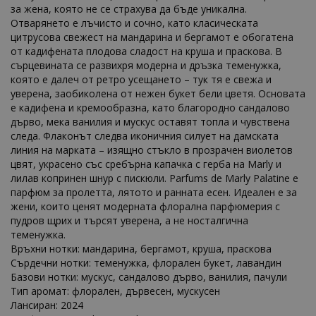
за жена, която не се страхува да бъде уникална.
Отварянето е лъчисто и сочно, като класическата
цитрусова свежест на мандарина и бергамот е обогатена
от кадифената плодова сладост на круша и праскова. В
сърцевината се развихря модерна и дръзка теменужка,
която е далеч от ретро усещането – тук тя е свежа и
уверена, заобиколена от нежен букет бели цветя. Основата
е кадифена и кремообразна, като благородно сандалово
дърво, мека ванилия и мускус оставят топла и чувствена
следа. Флаконът следва иконичния силует на дамската
линия на марката – изящно стъкло в прозрачен виолетов
цвят, украсено със сребърна капачка с герба на Marly и
лилав копринен шнур с пискюли. Parfums de Marly Palatine е
парфюм за пролетта, лятото и ранната есен. Идеален е за
жени, които ценят модерната флорална парфюмерия с
пудров щрих и търсят уверена, а не носталгична
теменужка.
Връхни нотки: мандарина, бергамот, круша, праскова
Сърдечни нотки: теменужка, флорален букет, лавандин
Базови нотки: мускус, сандалово дърво, ванилия, пачули
Тип аромат: флорален, дървесен, мускусен
Лансиран: 2024