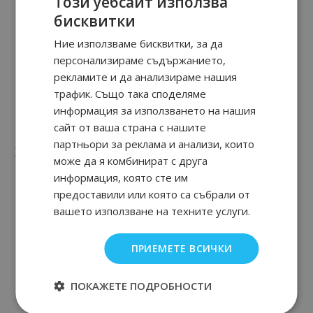
Този уебсайт използва
бисквитки
Ние използваме бисквитки, за да
персонализираме съдържанието,
рекламите и да анализираме нашия
трафик. Също така споделяме
информация за използването на нашия
Delina Exclusif
Delina La Rosee
сайт от ваша страна с нашите
партньори за реклама и анализи, които
90
94
90
65
245.
€ / 480.
229.
€ / 449.
лв.
лв.
може да я комбинират с друга
информация, която сте им
предоставили или която са събрали от
вашето използване на техните услуги.
ПРИЕМЕТЕ ВСИЧКИ
ПОКАЖЕТЕ ПОДРОБНОСТИ