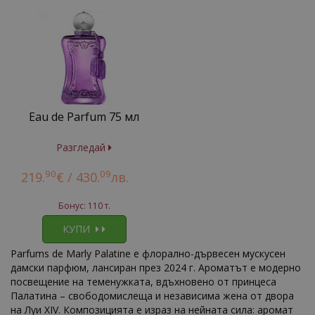
Eau de Parfum 75 мл
Разгледай
90
09
219.
€ /
430.
лв.
Бонус: 110 т.
КУПИ
Parfums de Marly Palatine е флорално-дървесен мускусен
дамски парфюм, лансиран през 2024 г. Ароматът е модерно
посвещение на теменужката, вдъхновено от принцеса
Палатина – свободомислеща и независима жена от двора
на Луи XIV. Композицията е израз на нейната сила: аромат