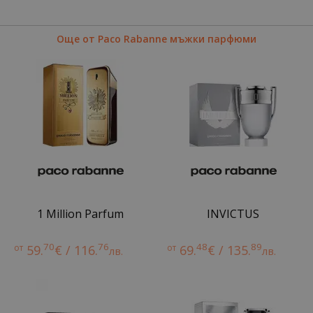
Още от Paco Rabanne мъжки парфюми
1 Million Parfum
INVICTUS
70
76
48
89
от
59.
€ / 116.
от
69.
€ / 135.
лв.
лв.