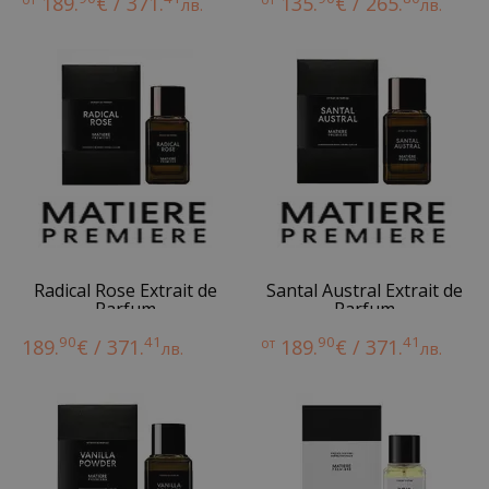
189.
€ / 371.
135.
€ / 265.
лв.
лв.
Radical Rose Extrait de
Santal Austral Extrait de
Parfum
Parfum
90
41
90
41
189.
€ / 371.
от
189.
€ / 371.
лв.
лв.