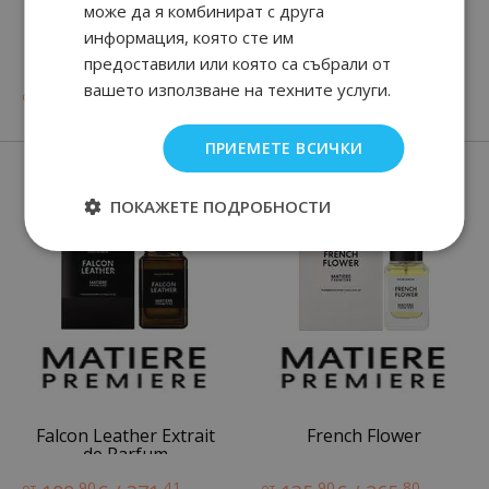
може да я комбинират с друга
информация, която сте им
1 MILLION
Million Gold
предоставили или която са събрали от
вашето използване на техните услуги.
90
89
82
89
от
65.
€ / 128.
от
84.
€ / 165.
лв.
лв.
ПРИЕМЕТЕ ВСИЧКИ
Нови парфюми
ПОКАЖЕТЕ ПОДРОБНОСТИ
Falcon Leather Extrait
French Flower
de Parfum
90
41
90
80
от
от