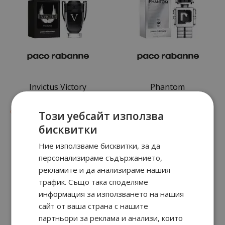
Invictus Victory
Phantom
70
72
42
91
от
60.
€ / 118.
от
66.
€ / 129.
лв.
лв.
Този уебсайт използва
бисквитки
Ние използваме бисквитки, за да
персонализираме съдържанието,
рекламите и да анализираме нашия
трафик. Също така споделяме
информация за използването на нашия
сайт от ваша страна с нашите
партньори за реклама и анализи, които