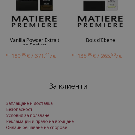
Vanilla Powder Extrait
Bois d'Ebene
de Parfum
90
41
90
80
от
189.
€ / 371.
от
135.
€ / 265.
лв.
лв.
За клиенти
Заплащане и доставка
Безопасност
Условия за ползване
Рекламации и право на връщане
Онлайн решаване на спорове