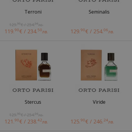
Terroni
Seminalis
90
06
129.
€ / 254.
лв.
90
50
90
06
119.
€ / 234.
129.
€ / 254.
лв.
лв.
Stercus
Viride
90
06
129.
€ / 254.
лв.
90
42
90
24
121.
€ / 238.
125.
€ / 246.
лв.
лв.