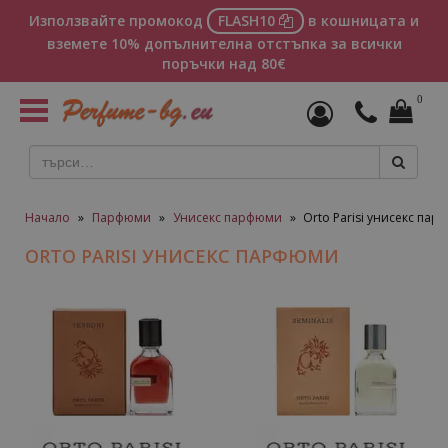
Използвайте промокод
FLASH10
в кошницата и
вземете 10% допълнителна отстъпка за всички
поръчки над 80€
0
Toggle
navigation
Начало
»
Парфюми
»
Унисекс парфюми
»
Orto Parisi унисекс па
ORTO PARISI УНИСЕКС ПАРФЮМИ