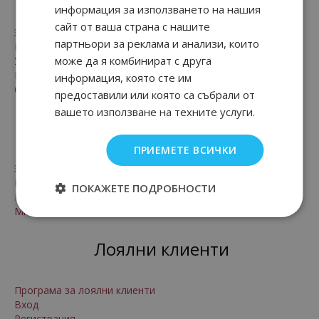
информация за използването на нашия
сайт от ваша страна с нашите
Заплащане и доставка
партньори за реклама и анализи, които
Безопасност
може да я комбинират с друга
Условия за ползване
Рекламации и право на връщане
информация, която сте им
Онлайн решаване на спорове
предоставили или която са събрали от
вашето използване на техните услуги.
За нас
ПРИЕМЕТЕ ВСИЧКИ
За нас
Контакти
ПОКАЖЕТЕ ПОДРОБНОСТИ
Произход на стоките
Мнения от клиенти на магазина
Лоялни клиенти
Програма за лоялни клиенти
Вход
Регистрация