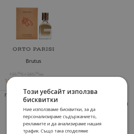
Brutus
95
90
135.
€ / 265.
лв.
90
50
119.
€ / 234.
лв.
Този уебсайт използва
Показани
1
-
5
(всичко
5
позиции)
бисквитки
1
Ние използваме бисквитки, за да
персонализираме съдържанието,
рекламите и да анализираме нашия
За клиенти
трафик. Също така споделяме