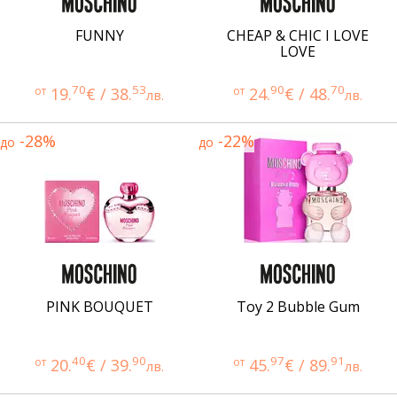
FUNNY
CHEAP & CHIC I LOVE
LOVE
70
53
90
70
от
19.
€ / 38.
от
24.
€ / 48.
лв.
лв.
-28%
-22%
до
до
PINK BOUQUET
Toy 2 Bubble Gum
40
90
97
91
от
20.
€ / 39.
от
45.
€ / 89.
лв.
лв.