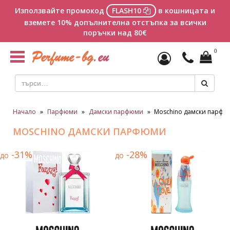
Използвайте промокод
FLASH10
в кошницата и
вземете 10% допълнителна отстъпка за всички
поръчки над 80€
0
Toggle
navigation
Начало
»
Парфюми
»
Дамски парфюми
»
Moschino дамски парфю
MOSCHINO ДАМСКИ ПАРФЮМИ
-31%
-28%
до
до