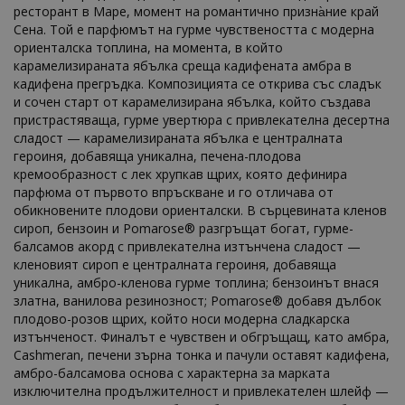
ресторант в Маре, момент на романтично призна̀ние край
Сена. Той е парфюмът на гурме чувствеността с модерна
ориенталска топлина, на момента, в който
карамелизираната ябълка среща кадифената амбра в
кадифена прегръдка. Композицията се открива със сладък
и сочен старт от карамелизирана ябълка, който създава
пристрастяваща, гурме увертюра с привлекателна десертна
сладост — карамелизираната ябълка е централната
героиня, добавяща уникална, печена-плодова
кремообразност с лек хрупкав щрих, която дефинира
парфюма от първото впръскване и го отличава от
обикновените плодови ориенталски. В сърцевината кленов
сироп, бензоин и Pomarose® разгръщат богат, гурме-
балсамов акорд с привлекателна изтънчена сладост —
кленовият сироп е централната героиня, добавяща
уникална, амбро-кленова гурме топлина; бензоинът внася
златна, ванилова резинозност; Pomarose® добавя дълбок
плодово-розов щрих, който носи модерна сладкарска
изтънченост. Финалът е чувствен и обгръщащ, като амбра,
Cashmeran, печени зърна тонка и пачули оставят кадифена,
амбро-балсамова основа с характерна за марката
изключителна продължителност и привлекателен шлейф —