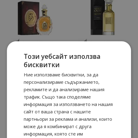
Този уебсайт използва
бисквитки
Rouat Al Oud
Velvet Oud
Ние използваме бисквитки, за да
90
01
90
92
17.
€ / 35.
19.
€ / 38.
лв.
лв.
персонализираме съдържанието,
рекламите и да анализираме нашия
трафик. Също така споделяме
информация за използването на нашия
сайт от ваша страна с нашите
партньори за реклама и анализи, които
може да я комбинират с друга
информация, която сте им