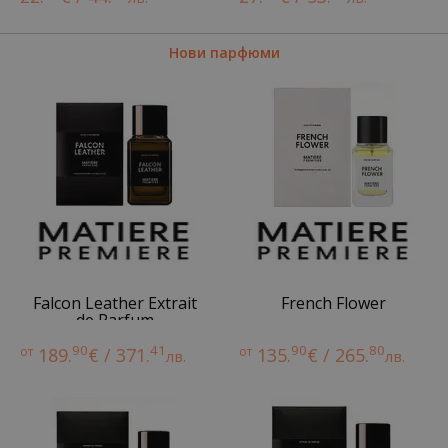
Нови парфюми
Falcon Leather Extrait
French Flower
de Parfum
90
41
90
80
от
189.
€ / 371.
от
135.
€ / 265.
лв.
лв.