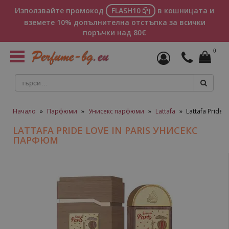
Използвайте промокод
FLASH10
в кошницата и
вземете 10% допълнителна отстъпка за всички
поръчки над 80€
0
Toggle
navigation
Начало
»
Парфюми
»
Унисекс парфюми
»
Lattafa
»
Lattafa Pride 
LATTAFA PRIDE LOVE IN PARIS УНИСЕКС
ПАРФЮМ