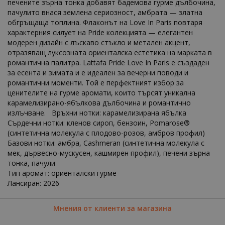
печените зърна тонка добавят бадемова гурме дълбочина,
пачулито внася землена сериозност, амбрата — златна
обгръщаща топлина. Флаконът на Love In Paris повтаря
характерния силует на Pride колекцията — елегантен
модерен дизайн с лъскаво стъкло и метален акцент,
отразяващ луксозната ориенталска естетика на марката в
романтична палитра. Lattafa Pride Love In Paris е създаден
за есента и зимата и е идеален за вечерни поводи и
романтични моменти. Той е перфектният избор за
ценителите на гурме аромати, които търсят уникална
карамелизирано-ябълкова дълбочина и романтично
излъчване. Връхни нотки: карамелизирана ябълка
Сърдечни нотки: кленов сироп, бензоин, Pomarose®
(синтетична молекула с плодово-розов, амбров профил)
Базови нотки: амбра, Cashmeran (синтетична молекула с
мек, дървесно-мускусен, кашмирен профил), печени зърна
тонка, пачули
Тип аромат: ориенталски гурме
Лансиран: 2026
Мнения от клиенти за магазина