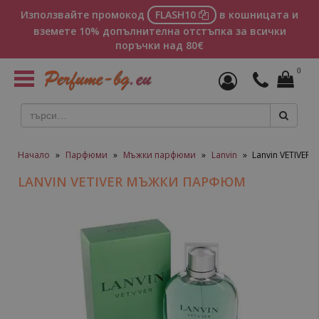
Използвайте промокод
FLASH10
в кошницата и
вземете 10% допълнителна отстъпка за всички
поръчки над 80€
0
Toggle
navigation
Начало
»
Парфюми
»
Мъжки парфюми
»
Lanvin
»
Lanvin VETIVER
LANVIN VETIVER МЪЖКИ ПАРФЮМ