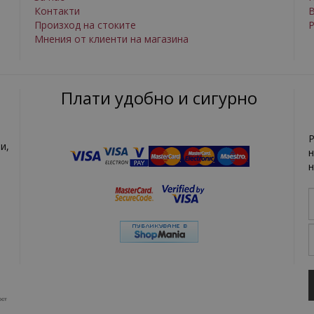
Контакти
Произход на стоките
Р
Мнения от клиенти на магазина
Плати удобно и сигурно
Р
и,
н
н