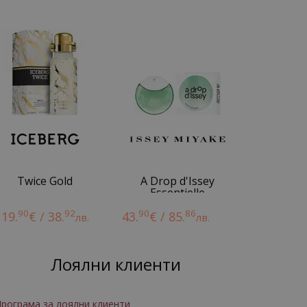
Twice Gold
A Drop d'Issey
Essentielle
90
92
90
86
19.
€ / 38.
43.
€ / 85.
лв.
лв.
Лоялни клиенти
рограма за лоялни клиенти