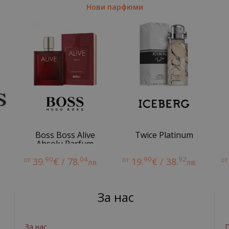
Нови парфюми
Boss Boss Alive
Twice Platinum
Absolu Parfum
Intense
90
04
90
92
от
39.
€ / 78.
от
19.
€ / 38.
от
лв.
лв.
За нас
За нас
П