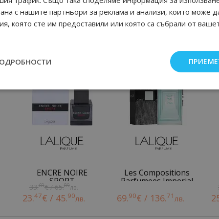
рана с нашите партньори за реклама и анализи, които може д
я, която сте им предоставили или която са събрали от ваше
Още от Lalique мъжки парфюми
ПОДРОБНОСТИ
ПРИЕМЕ
ENCRE NOIRE
Les Compositions
SPORT
Parfumees Imperial
69
89
33.
€ / 65.
лв.
Green
47
90
90
71
23.
€ / 45.
69.
€ / 136.
2
лв.
лв.