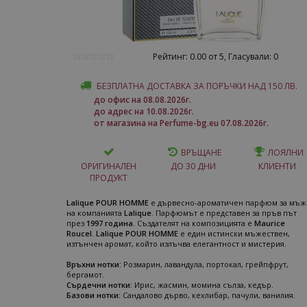
Рейтинг: 0.00 от 5, Гласували: 0
БЕЗПЛАТНА ДОСТАВКА ЗА ПОРЪЧКИ НАД 150 ЛВ.
до офис на 08.08.2026г.
до адрес на 10.08.2026г.
от магазина на Perfume-bg.eu 07.08.2026г.
ВРЪЩАНЕ
ЛОЯЛНИ
ОРИГИНАЛЕН
ДО 30 ДНИ
КЛИЕНТИ
ПРОДУКТ
Lalique POUR HOMME
е дървесно-ароматичен парфюм за мъж
на компанията
Lalique
. Парфюмът е представен за пръв път
през
1997 година
. Създателят на композицията е
Maurice
Roucel
.
Lalique POUR HOMME
е един истински мъжествен,
изтънчен аромат, който излъчва елегантност и мистерия.
Връхни нотки:
Розмарин, лавандула, портокал, грейпфрут,
бергамот.
Сърдечни нотки:
Ирис, жасмин, момина сълза, кедър.
Базови нотки:
Сандалово дърво, кехлибар, пачули, ванилия.