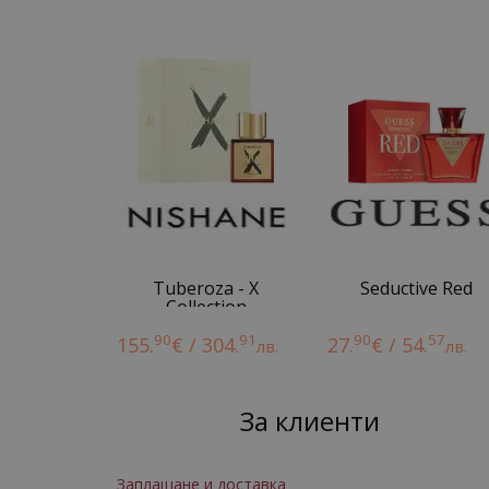
Tuberoza - X
Seductive Red
Collection
90
91
90
57
155.
€ / 304.
27.
€ / 54.
лв.
лв.
За клиенти
Заплащане и доставка