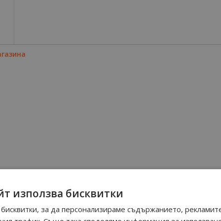
агазина
йт използва бисквитки
бисквитки, за да персонализираме съдържанието, рекламите
шия трафик. Също така споделяме информация за използван