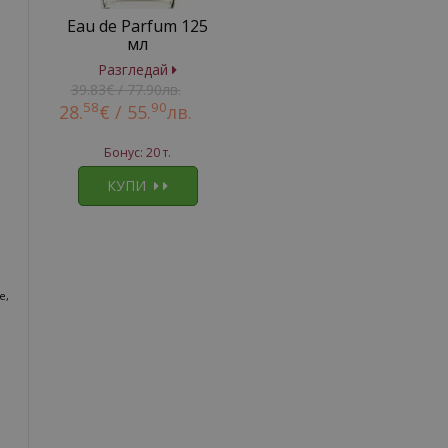
Eau de Parfum 125
мл
Разгледай
39.83€ / 77.90лв.
58
90
28.
€ /
55.
лв.
Бонус: 20 т.
КУПИ
е,