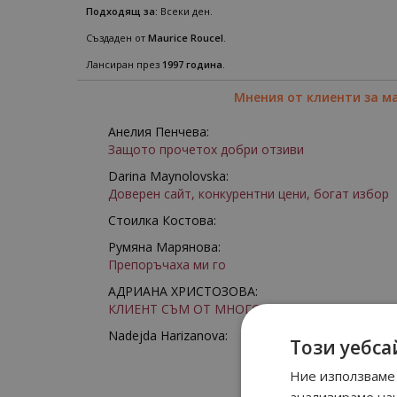
Подходящ за:
Всеки ден.
Създаден от
Maurice Roucel
.
Лансиран през
1997 година
.
Мнения от клиенти за м
Анелия Пенчева:
Защото прочетох добри отзиви
Darina Maynolovska:
Доверен сайт, конкурентни цени, богат избор
Стоилка Костова:
Румяна Марянова:
Препоръчаха ми го
АДРИАНА ХРИСТОЗОВА:
КЛИЕНТ СЪМ ОТ МНОГО ГОДИНИ
Nadejda Harizanova:
Този уебса
Ние използваме 
анализираме на