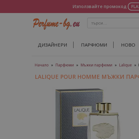
Използвайте промокод
FL
ДИЗАЙНЕРИ
ПАРФЮМИ
НОВО
Начало
»
Парфюми
»
Мъжки парфюми
»
Lalique
»
LALIQUE POUR HOMME МЪЖКИ ПА