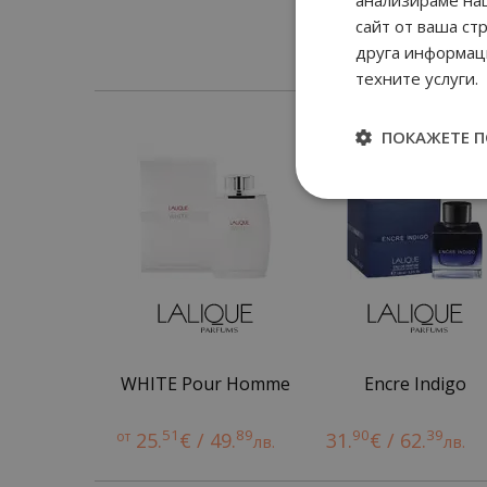
сайт от ваша ст
друга информаци
техните услуги.
ПОКАЖЕТЕ 
WHITE Pour Homme
Encre Indigo
51
89
90
39
от
25.
€ / 49.
31.
€ / 62.
лв.
лв.