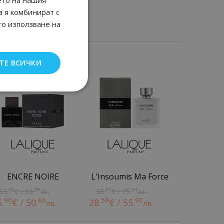
а я комбинират с
то използване на
ТЕ ВСИЧКИ
ENCRE NOIRE
L'Insoumis Ma Force
69
89
81
91
33.
€ / 65.
38.
€ / 75.
лв.
лв.
90
66
58
90
5.
€ / 50.
28.
€ / 55.
лв.
лв.