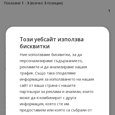
Показани
1
-
3
(всичко
3
позиции)
1
За клиенти
Този уебсайт използва
бисквитки
Заплащане и доставка
Безопасност
Ние използваме бисквитки, за да
Условия за ползване
персонализираме съдържанието,
Рекламации и право на връщане
рекламите и да анализираме нашия
Онлайн решаване на спорове
трафик. Също така споделяме
информация за използването на нашия
За нас
сайт от ваша страна с нашите
партньори за реклама и анализи, които
За нас
може да я комбинират с друга
Контакти
информация, която сте им
Произход на стоките
предоставили или която са събрали от
Мнения от клиенти на магазина