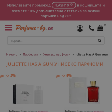
Използвайте промокод
FLASH10
в кошницата и
вземете 10% допълнителна отстъпка за всички
поръчки над 80€
0
Toggle
navigation
Начало
»
Парфюми
»
Унисекс парфюми
»
Juliette Has A Gun унис
JULIETTE HAS A GUN УНИСЕКС ПАРФЮМИ
-20%
-24%
до
до