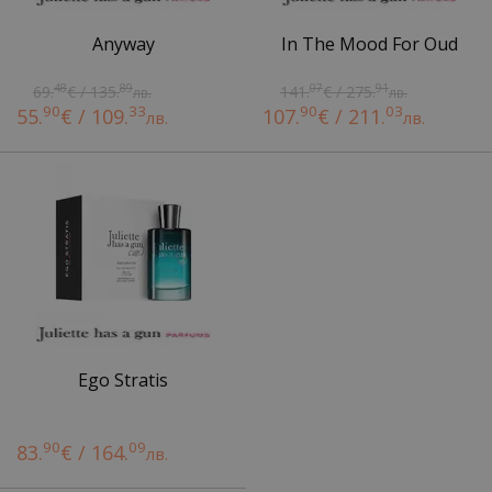
Anyway
In The Mood For Oud
48
89
07
91
69.
€ / 135.
141.
€ / 275.
лв.
лв.
90
33
90
03
55.
€ / 109.
107.
€ / 211.
лв.
лв.
Ego Stratis
90
09
83.
€ / 164.
лв.