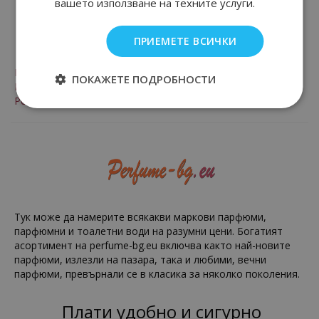
вашето използване на техните услуги.
Лоялни клиенти
ПРИЕМЕТЕ ВСИЧКИ
Програма за лоялни клиенти
ПОКАЖЕТЕ ПОДРОБНОСТИ
Вход
Регистрация
Тук може да намерите всякакви маркови парфюми,
парфюмни и тоалетни води на разумни цени. Богатият
асортимент на perfume-bg.eu включва както най-новите
парфюми, излезли на пазара, така и любими, вечни
парфюми, превърнали се в класика за няколко поколения.
Плати удобно и сигурно