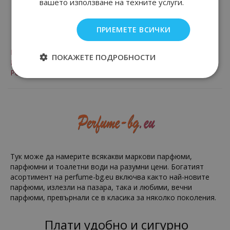
вашето използване на техните услуги.
Лоялни клиенти
ПРИЕМЕТЕ ВСИЧКИ
Програма за лоялни клиенти
ПОКАЖЕТЕ ПОДРОБНОСТИ
Вход
Регистрация
Тук може да намерите всякакви маркови парфюми,
парфюмни и тоалетни води на разумни цени. Богатият
асортимент на perfume-bg.eu включва както най-новите
парфюми, излезли на пазара, така и любими, вечни
парфюми, превърнали се в класика за няколко поколения.
Плати удобно и сигурно