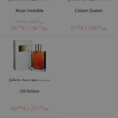
Musc Invisible
Citizen Queen
90
62
71.
€ / 140.
лв.
90
71
90
62
69.
€ / 136.
71.
€ / 140.
лв.
лв.
Oil Fiction
90
03
107.
€ / 211.
лв.