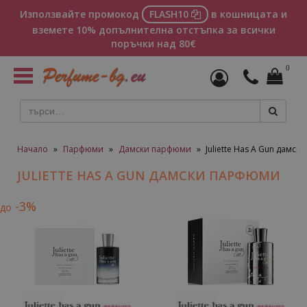
Използвайте промокод
FLASH10
в кошницата и
вземете 10% допълнителна отстъпка за всички
поръчки над 80€
0
Toggle
navigation
Начало
»
Парфюми
»
Дамски парфюми
»
Juliette Has A Gun дамс
JULIETTE HAS A GUN ДАМСКИ ПАРФЮМИ
-3%
до