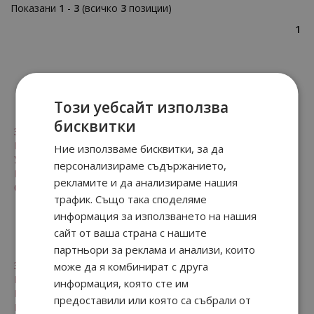
Показани
1
-
3
(всичко
3
позиции)
1
За клиенти
Този уебсайт използва
бисквитки
Заплащане и доставка
Безопасност
Ние използваме бисквитки, за да
Условия за ползване
персонализираме съдържанието,
Рекламации и право на връщане
рекламите и да анализираме нашия
Онлайн решаване на спорове
трафик. Също така споделяме
информация за използването на нашия
За нас
сайт от ваша страна с нашите
партньори за реклама и анализи, които
За нас
може да я комбинират с друга
Контакти
информация, която сте им
Произход на стоките
предоставили или която са събрали от
Мнения от клиенти на магазина