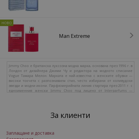
Man Extreme
Jimmy Choo е британска луксозна модна марка, основана през 1996 г. в
Лондон от дизайнера Джими Чу и редактора на модното списание
Vogue Тамара Мелон. Марката е най-известна с женските обувки —
високи токчета с разпознаваем стил, често избирани от холивудски
звезди и модни икони. Парфюмерийната линия стартира през 2011 г. с
едноименния женски Jimmy Choo под лиценз от Interparfums —
френска парфюмерийна компания, която произвежда аромати и за
Montblanc, Lanvin, Boucheron и други. Женската линия остава
централна, но през 2014 г. марката добавя и мъжки парфюми, които
бързо се утвърждават. В perfume-bg.eu предлагаме цялата настояща
За клиенти
колекция — женските I Want Choo, Fever, Illicit и оригиналния Jimmy
Choo, мъжките Jimmy Choo Man, Man Blue, Man Ice и Urban Hero.
Философия на марката
Заплащане и доставка
Jimmy Choo парфюмите наследяват принципите на обувната линия —
дискретен лукс, съвременен силует, без прекалено натрапчиви