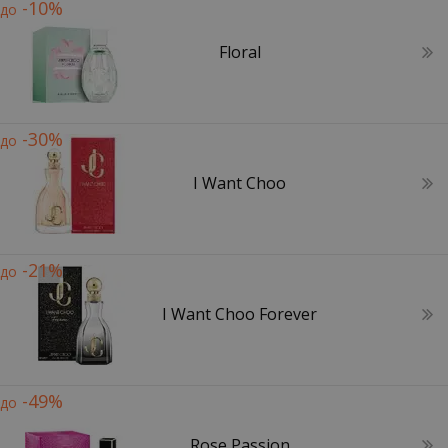
-10%
до
Floral
-30%
до
I Want Choo
-21%
до
I Want Choo Forever
-49%
до
Rose Passion