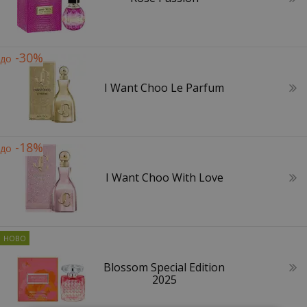
-30%
до
I Want Choo Le Parfum
-18%
до
I Want Choo With Love
Blossom Special Edition
2025