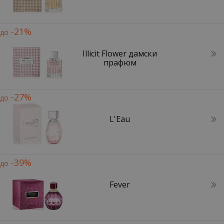
-21%
до
Illicit Flower дамски
прафюм
-27%
до
L'Eau
-39%
до
Fever