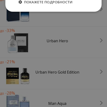
ПОКАЖЕТЕ ПОДРОБНОСТИ
Man Blue
-33%
до
Urban Hero
-21%
до
Urban Hero Gold Edition
-28%
до
Man Aqua