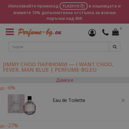
Използвайте промокод
FLASH10
в кошницата и
вземете 10% допълнителна отстъпка за всички
поръчки над 80€
0
Toggle
navigation
JIMMY CHOO ПАРФЮМИ — I WANT CHOO,
FEVER, MAN BLUE | PERFUME-BG.EU
Дамски
-6%
до
Eau de Toilette
-27%
до