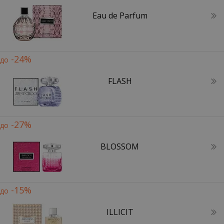
Eau de Parfum
-24%
до
FLASH
-27%
до
BLOSSOM
-15%
до
ILLICIT