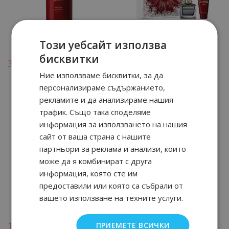
Део-стик 75 мл
Eau de Toilette 100 мл
Този уебсайт използва
09
89
97.
€ / 189.
лв.
бисквитки
90
30
90
27
33.
€ / 66.
лв.
79.
€ / 156.
лв.
Ние използваме бисквитки, за да
Бонус: 17 т.
Бонус: 40 т.
персонализираме съдържанието,
рекламите и да анализираме нашия
трафик. Също така споделяме
информация за използването на нашия
сайт от ваша страна с нашите
партньори за реклама и анализи, които
може да я комбинират с друга
информация, която сте им
предоставили или която са събрали от
Eau de Toilette 100 мл
Eau de Toilette 100 мл
вашето използване на техните услуги.
21
91
94
91
102.
€ / 199.
89.
€ / 175.
ПРИЕМЕТЕ ВСИЧКИ
лв.
лв.