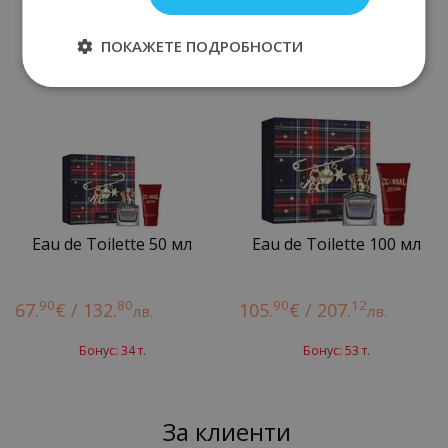
Бонус: 51 т.
Бонус: 45 т.
ПОКАЖЕТЕ ПОДРОБНОСТИ
Eau de Toilette 50 мл
Eau de Toilette 100 мл
90
80
90
12
67.
€ / 132.
105.
€ / 207.
лв.
лв.
Бонус: 34 т.
Бонус: 53 т.
За клиенти