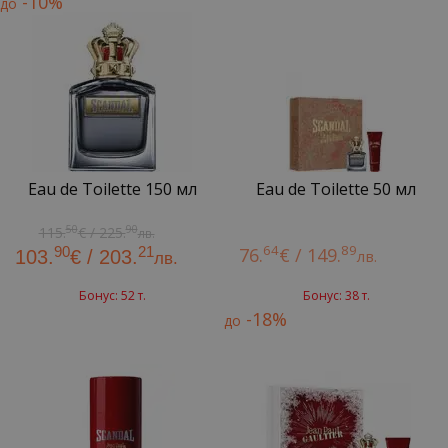
-10%
до
Eau de Toilette 150 мл
Eau de Toilette 50 мл
50
90
115.
€ / 225.
лв.
64
89
90
21
76.
€ / 149.
103.
€ / 203.
лв.
лв.
Бонус: 52 т.
Бонус: 38 т.
-18%
до