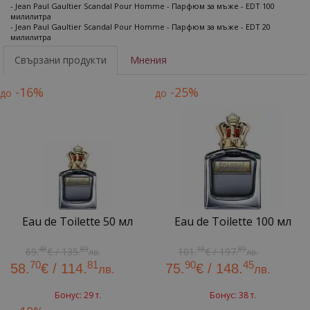
- Jean Paul Gaultier Scandal Pour Homme - Парфюм за мъже - EDT 100
милилитра
- Jean Paul Gaultier Scandal Pour Homme - Парфюм за мъже - EDT 20
милилитра
Свързани продукти
Мнения
-16%
-25%
до
до
Eau de Toilette 50 мл
Eau de Toilette 100 мл
48
89
18
89
69.
€ / 135.
101.
€ / 197.
лв.
лв.
70
81
90
45
58.
€ / 114.
75.
€ / 148.
лв.
лв.
Бонус: 29 т.
Бонус: 38 т.