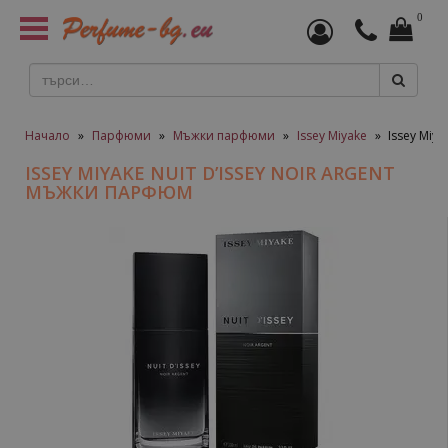
0
Toggle
navigation
Начало
»
Парфюми
»
Мъжки парфюми
»
Issey Miyake
»
Issey Miy
ISSEY MIYAKE NUIT D’ISSEY NOIR ARGENT
МЪЖКИ ПАРФЮМ