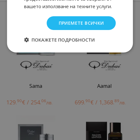
вашето използване на техните услуги.
Нови парфюми
ПРИЕМЕТЕ ВСИЧКИ
ПОКАЖЕТЕ ПОДРОБНОСТИ
Sama
Aamal
90
06
90
89
129.
€ / 254.
699.
€ / 1,368.
лв.
лв.