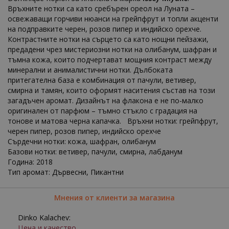
Връхните нотки са като сребърен ореол на Луната –
освежаващи горчиви нюанси на грейпфрут и топли акценти
на подправките черен, розов пипер и индийско орехче.
Контрастните нотки на сърцето са като нощни пейзажи,
предадени чрез мистериозни нотки на олибанум, шафран и
тъмна кожа, които подчертават мощния контраст между
минерални и анималистични нотки. Дълбоката
притегателна база е комбинация от пачули, ветивер,
смирна и тамян, които оформят наситения състав на този
загадъчен аромат. Дизайнът на флакона е не по-малко
оригинален от парфюм – тъмно стъкло с градация на
тонове и матова черна капачка. Връхни нотки: грейпфрут,
черен пипер, розов пипер, индийско орехче
Сърдечни нотки: кожа, шафран, олибанум
Базови нотки: ветивер, пачули, смирна, лабданум
Година: 2018
Тип аромат: Дървесни, Пикантни
Мнения от клиенти за магазина
Dinko Kalachev:
Цена и качество