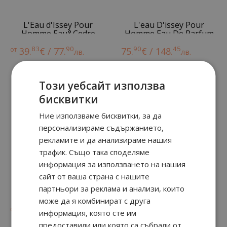
L'Eau d'Issey Pour
L'eau D'issey Pour
Homme Eau&Cedre
Homme Eau De Parfum
83
90
90
45
от
39.
€ / 77.
75.
€ / 148.
лв.
лв.
Този уебсайт използва
бисквитки
Ние използваме бисквитки, за да
персонализираме съдържанието,
рекламите и да анализираме нашия
трафик. Също така споделяме
информация за използването на нашия
сайт от ваша страна с нашите
Nuit D'Issey
L'EAU D'ISSEY
партньори за реклама и анализи, които
може да я комбинират с друга
90
48
90
57
от
29.
€ / 58.
от
27.
€ / 54.
лв.
лв.
информация, която сте им
предоставили или която са събрали от