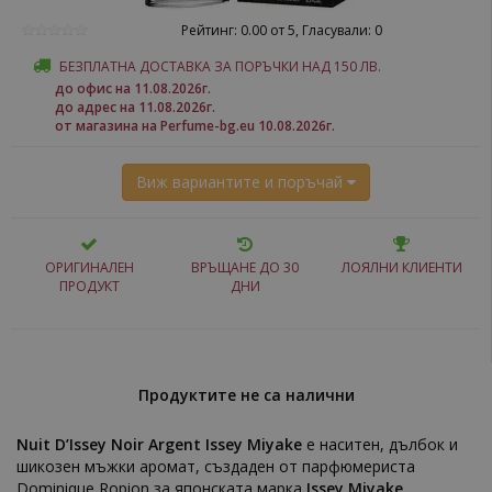
Рейтинг: 0.00 от 5, Гласували: 0
БЕЗПЛАТНА ДОСТАВКА ЗА ПОРЪЧКИ НАД 150 ЛВ.
до офис на 11.08.2026г.
до адрес на 11.08.2026г.
от магазина на Perfume-bg.eu 10.08.2026г.
Виж вариантите и поръчай
ОРИГИНАЛЕН
ВРЪЩАНЕ ДО 30
ЛОЯЛНИ КЛИЕНТИ
ПРОДУКТ
ДНИ
Продуктите не са налични
Nuit D’Issey Noir Argent Issey Miyake
е наситен, дълбок и
шикозен мъжки аромат, създаден от парфюмериста
Dominique Ropion за японската марка
Issey Miyake
.