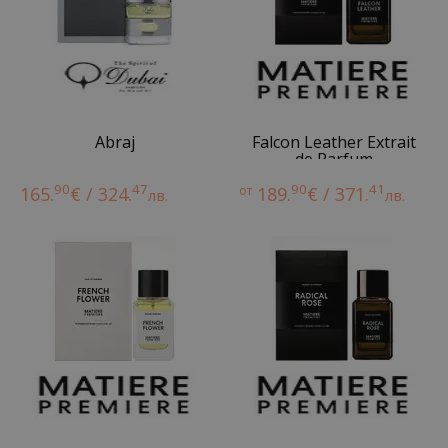
Abraj
Falcon Leather Extrait
de Parfum
90
47
90
41
165.
€ / 324.
от
189.
€ / 371.
лв.
лв.