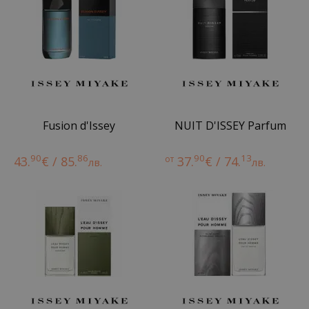
Fusion d'Issey
NUIT D'ISSEY Parfum
90
86
90
13
43.
€ / 85.
от
37.
€ / 74.
лв.
лв.