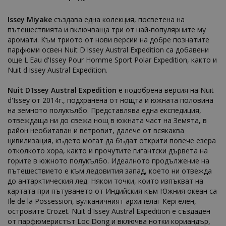
Issey Miyake
създава една колекция, посветена на
пътешествията и включваща три от най-популярните му
аромати. Към триото от нови версии на добре познатите
парфюми освен Nuit D'Issey Austral Expedition са добавени
още L'Eau d'Issey Pour Homme Sport Polar Expedition, както и
Nuit d'Issey Austral Expedition.
Nuit D'Issey Austral Expedition
е подобрена версия на Nuit
d'Issey от 2014г., подхранена от нощта и южната половина
на земното полукълбо. Представлява една експедиция,
отвеждаща ни до свежа нощ в южната част на Земята, в
район необитаван и ветровит, далече от всякаква
цивилизация, където могат да бъдат открити повече езера
отколкото хора, както и прочутите гигантски дървета на
горите в южното полукълбо. Идеалното продължение на
пътешествието е към ледовития запад, което ни отвежда
до антарктическия лед. Някои точки, които изпъкват на
картата при пътуването от Индийския към Южния океан са
Ile de la Possession, вулканичният архипелаг Кергелен,
островите Crozet. Nuit d'Issey Austral Expedition е създаден
от парфюмеристът Loc Dong и включва нотки кориандър,