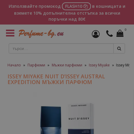
Използвайте промокод
FLASH10
в кошницата и
вземете 10% допълнителна отстъпка за всички
поръчки над 80€
0
Toggle
navigation
Начало
»
Парфюми
»
Мъжки парфюми
»
Issey Miyake
»
Issey Miy
ISSEY MIYAKE NUIT D’ISSEY AUSTRAL
EXPEDITION МЪЖКИ ПАРФЮМ