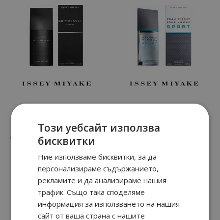
NUIT D'ISSEY Parfum
L'EAU D'ISSEY SPORT
Този уебсайт използва
90
13
70
18
от
37.
€ / 74.
от
27.
€ / 54.
бисквитки
лв.
лв.
Ние използваме бисквитки, за да
персонализираме съдържанието,
рекламите и да анализираме нашия
трафик. Също така споделяме
информация за използването на нашия
сайт от ваша страна с нашите