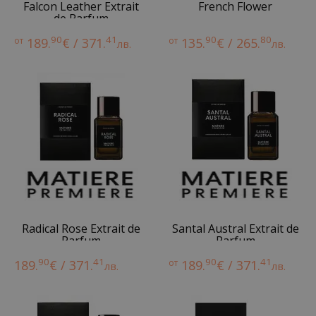
Falcon Leather Extrait
French Flower
de Parfum
90
41
90
80
от
189.
€ / 371.
от
135.
€ / 265.
лв.
лв.
Radical Rose Extrait de
Santal Austral Extrait de
Parfum
Parfum
90
41
90
41
189.
€ / 371.
от
189.
€ / 371.
лв.
лв.