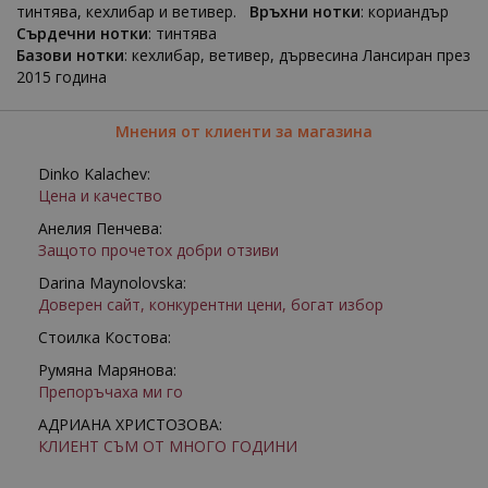
тинтява, кехлибар и ветивер.
Връхни нотки
: кориандър
Сърдечни нотки
: тинтява
Базови нотки
: кехлибар, ветивер, дървесина Лансиран през
2015 година
Мнения от клиенти за магазина
Dinko Kalachev:
Цена и качество
Анелия Пенчева:
Защото прочетох добри отзиви
Darina Maynolovska:
Доверен сайт, конкурентни цени, богат избор
Стоилка Костова:
Румяна Марянова:
Препоръчаха ми го
АДРИАНА ХРИСТОЗОВА:
КЛИЕНТ СЪМ ОТ МНОГО ГОДИНИ