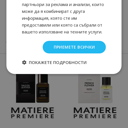
партньори за реклама и анализи, които
може да я комбинират с друга
информация, която сте им
предоставили или която са събрали от
L'Eau d'Issey Pour
Le Sel d'Issey
вашето използване на техните услуги.
Homme Eau&Cedre
83
90
90
68
от
39.
€ / 77.
47.
€ / 93.
лв.
лв.
ПРИЕМЕТЕ ВСИЧКИ
Нови парфюми
ПОКАЖЕТЕ ПОДРОБНОСТИ