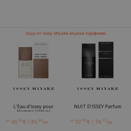
Още от Issey Miyake мъжки парфюми
L'Eau d'Issey pour
NUIT D'ISSEY Parfum
Homme Vetiver
92
90
90
13
от
43.
€ / 85.
от
37.
€ / 74.
лв.
лв.