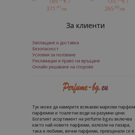
189.
€ /
135.
€ /
41
80
371.
265.
лв.
лв.
За клиенти
Заплащане и доставка
Безопасност
Условия за ползване
Рекламации и право на връщане
Онлайн решаване на спорове
Тук може да намерите всякакви маркови парфюм
парфюмни и тоалетни води на разумни цени.
Богатият асортимент на perfume-bg.eu включва
както най-новите парфюми, излезли на пазара,
така и любими, вечни парфюми, превърнали се в