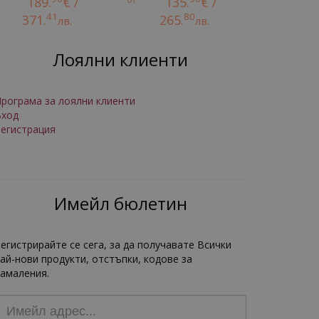
189.
€ /
135.
€ /
41
80
371.
265.
лв.
лв.
Лоялни клиенти
рограма за лоялни клиенти
Вход
егистрация
Имейл бюлетин
егистрирайте се сега, за да получавате Всички
ай-нови продукти, отстъпки, кодове за
амаления.