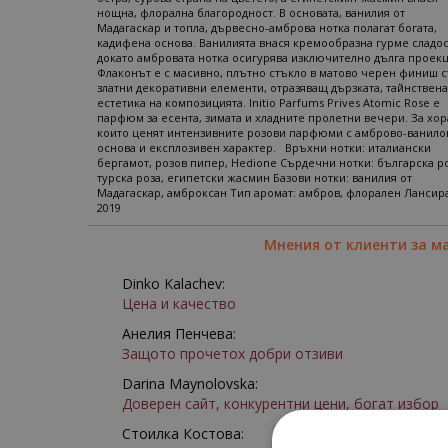
нощна, флорална благородност. В основата, ванилия от
Мадагаскар и топла, дървесно-амброва нотка полагат богата,
кадифена основа. Ванилията внася кремообразна гурме сладос
докато амбровата нотка осигурява изключително дълга проекц
Флаконът е с масивно, плътно стъкло в матово черен финиш 
златни декоративни елементи, отразяващ дързката, тайнствена
естетика на композицията. Initio Parfums Prives Atomic Rose е
парфюм за есента, зимата и хладните пролетни вечери. За хор
които ценят интензивните розови парфюми с амброво-ванило
основа и експлозивен характер. Връхни нотки: италиански
бергамот, розов пипер, Hedione Сърдечни нотки: българска ро
турска роза, египетски жасмин Базови нотки: ванилия от
Мадагаскар, амброксан Тип аромат: амбров, флорален Лансир
2019
Мнения от клиенти за м
Dinko Kalachev:
Цена и качество
Анелия Пенчева:
Защото прочетох добри отзиви
Darina Maynolovska:
Доверен сайт, конкурентни цени, богат избор
Стоилка Костова: