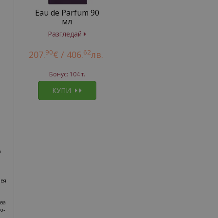
Eau de Parfum 90
мл
Разгледай
90
62
207.
€ /
406.
лв.
Бонус: 104 т.
КУПИ
а
авя
ава
о-