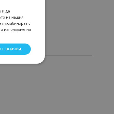
 и да
ето на нашия
а я комбинират с
то използване на
ТЕ ВСИЧКИ