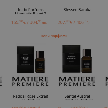
Initio Parfums
Blessed Baraka
Magnetic Blend 7
90
91
90
62
155.
€ / 304.
207.
€ / 406.
.
лв.
лв.
Нови парфюми
Radical Rose Extrait
Santal Austral
de Parfum
Extrait de Parfum
90
41
90
от
от