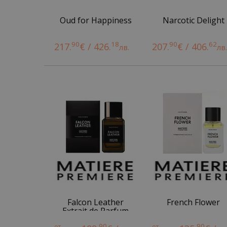
Oud for Happiness
Narcotic Delight
90
18
90
62
217.
€ / 426.
207.
€ / 406.
лв.
лв
Falcon Leather
French Flower
Extrait de Parfum
90
90
от
от