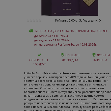
Рейтинг: 0.00 от 5, Гласували: 0
БЕЗПЛАТНА ДОСТАВКА ЗА ПОРЪЧКИ НАД 150 ЛВ.
до офис на 11.08.2026г.
до адрес на 11.08.2026г.
от магазина на Perfume-bg.eu 10.08.2026г.
ВРЪЩАНЕ
ЛОЯЛНИ
ОРИГИНАЛЕН
ДО 30 ДНИ
КЛИЕНТИ
ПРОДУКТ
Initio Parfums Prives Atomic Rose е експлозивен и интензивен
унисекс парфюм, лансиран през 2019 година. Концепцията е з
ароматна експлозия на роза с феноменална мощ, която носи
интензивен емоционален заряд и кулминира в опияняващо
състояние. Отварянето е сочно и пикантно. Италианският
бергамот внася лъчиста цитрусова искра, розовият пипер доб
пикантна дързост, а кристална, жасминово-цветна свежест
придава модерна, светла атмосфера на началото. Сърцевината
разкрива царствената душа на парфюма. Българската роза зад
тона с наситена, медено-плодова нотка, турската роза добавя п
остра, сурова страна на цветето, а египетският жасмин внася