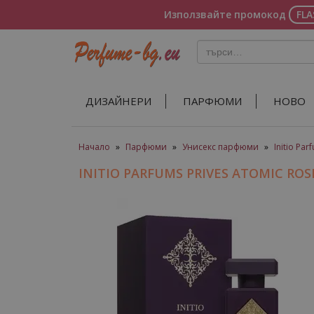
Използвайте промокод
FL
ДИЗАЙНЕРИ
ПАРФЮМИ
НОВО
Начало
»
Парфюми
»
Унисекс парфюми
»
Initio Par
INITIO PARFUMS PRIVES ATOMIC R