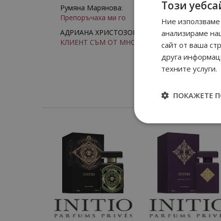
Този уебса
Румяна Марянова:
Препоръчаха ми го
Ние използваме 
АДРИАНА ХРИСТОЗОВА:
анализираме на
КЛИЕНТ СЪМ ОТ МНОГО ГОДИНИ
сайт от ваша ст
друга информаци
техните услуги.
ПОКАЖЕТЕ 