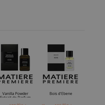
Vanilla Powder
Bois d'Ebene
Extrait de Parfum
90
90
от