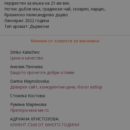
перфектен за мъжа на 21-ви век.
Нотки: дъбов мъх, градински чай, скларен, нарцис,
бразилско палисандрово дърво
Лансиран: 2022 година
Тип аромат: Дървесни
Мнения от клиенти за магазина
Dinko Kalachev:
Цена и качество
Анелия Пенчева:
Защото прочетох добри отзиви
Darina Maynolovska:
Доверен сайт, конкурентни цени, богат избор
Стоилка Костова:
Румяна Марянова:
Препоръчаха ми го
АДРИАНА ХРИСТОЗОВА:
КЛИЕНТ СЪМ ОТ МНОГО ГОДИНИ