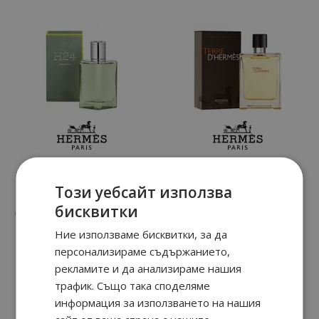
H24 Herbes Vives
TERRE d'
Този уебсайт използва
бисквитки
90
89
30
89
от
65.
€ / 128.
от
61.
€ / 119.
лв.
лв.
Ние използваме бисквитки, за да
персонализираме съдържанието,
рекламите и да анализираме нашия
трафик. Също така споделяме
информация за използването на нашия