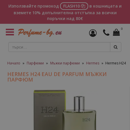
Използвайте промокод
FLASH10
в кошницата и
вземете 10% допълнителна отстъпка за всички
поръчки над 80€
0
Toggle
navigation
Начало
»
Парфюми
»
Мъжки парфюми
»
Hermes
»
Hermes H24 E
HERMES H24 EAU DE PARFUM МЪЖКИ
ПАРФЮМ