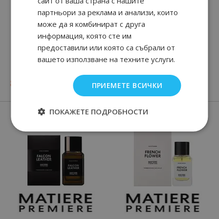
сайт от ваша страна с нашите
партньори за реклама и анализи, които
може да я комбинират с друга
информация, която сте им
предоставили или която са събрали от
Hermеs Terre D' Eau
TERRE d'
вашето използване на техните услуги.
Intense Vetiver
55
91
117.
€ / 229.
лв.
90
09
30
89
83.
€ / 164.
от
61.
€ / 119.
лв.
лв.
ПРИЕМЕТЕ ВСИЧКИ
Нови парфюми
ПОКАЖЕТЕ ПОДРОБНОСТИ