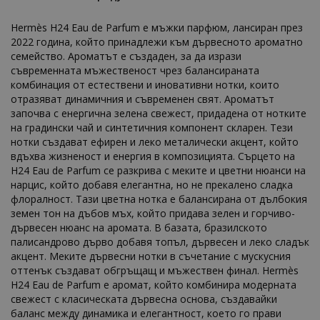
Hermès H24 Eau de Parfum е мъжки парфюм, лансиран през
2022 година, който принадлежи към дървесното ароматно
семейство. Ароматът е създаден, за да изрази
съвременната мъжественост чрез балансираната
комбинация от естествени и иновативни нотки, които
отразяват динамичния и съвременен свят. Ароматът
започва с енергична зелена свежест, придадена от нотките
на градински чай и синтетичния компонент скларен. Тези
нотки създават ефирен и леко металически акцент, който
вдъхва жизненост и енергия в композицията. Сърцето на
H24 Eau de Parfum се разкрива с меките и цветни нюанси на
нарцис, който добавя елегантна, но не прекалено сладка
флоралност. Тази цветна нотка е балансирана от дълбокия
земен тон на дъбов мъх, който придава зелен и горчиво-
дървесен нюанс на аромата. В базата, бразилското
палисандрово дърво добавя топъл, дървесен и леко сладък
акцент. Меките дървесни нотки в съчетание с мускусния
оттенък създават обгръщащ и мъжествен финал. Hermès
H24 Eau de Parfum е аромат, който комбинира модерната
свежест с класическата дървесна основа, създавайки
баланс между динамика и елегантност, което го прави