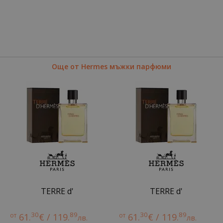
Още от Hermes мъжки парфюми
TERRE d'
TERRE d'
30
89
30
89
от
61.
€ / 119.
от
61.
€ / 119.
лв.
лв.