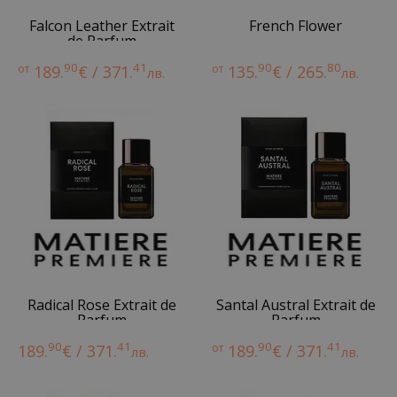
Falcon Leather Extrait
French Flower
de Parfum
90
41
90
80
от
189.
€ / 371.
от
135.
€ / 265.
лв.
лв.
Radical Rose Extrait de
Santal Austral Extrait de
Parfum
Parfum
90
41
90
41
189.
€ / 371.
от
189.
€ / 371.
лв.
лв.