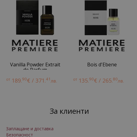
Vanilla Powder Extrait
Bois d'Ebene
de Parfum
90
41
90
80
от
189.
€ / 371.
от
135.
€ / 265.
лв.
лв.
За клиенти
Заплащане и доставка
Безопасност