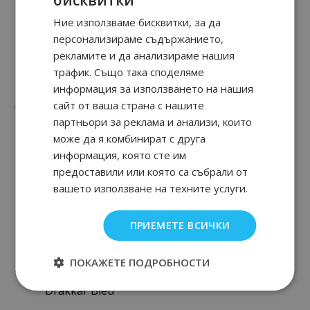
Ние използваме бисквитки, за да
персонализираме съдържанието,
рекламите и да анализираме нашия
трафик. Също така споделяме
DRAKKAR NOIR
DRAKKAR NOIR
информация за използването на нашия
сайт от ваша страна с нашите
47
90
47
90
от
23.
€ / 45.
от
23.
€ / 45.
лв.
лв.
партньори за реклама и анализи, които
може да я комбинират с друга
информация, която сте им
предоставили или която са събрали от
вашето използване на техните услуги.
ПРИЕМЕТЕ ВСИЧКИ
ПОКАЖЕТЕ ПОДРОБНОСТИ
Drakkar Bleu