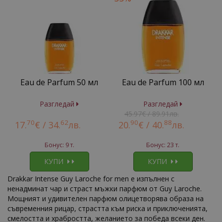
Eau de Parfum 50 мл
Eau de Parfum 100 мл
Разгледай
Разгледай
45.97€ / 89.91лв.
70
62
90
88
17.
€ /
34.
лв.
20.
€ /
40.
лв.
Бонус: 9 т.
Бонус: 23 т.
КУПИ
КУПИ
Drakkar Intense Guy Laroche for men е изпълнен с
ненадминат чар и страст мъжки парфюм от Guy Laroche.
Мощният и удивителен парфюм олицетворява образа на
съвременния рицар, страстта към риска и приключенията,
смелостта и храбростта, желанието за победа всеки ден.