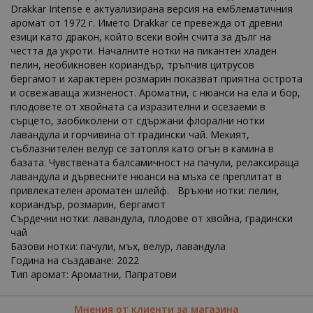
Drakkar Intense е актуализирана версия на емблематичния
аромат от 1972 г. Името Drakkar се превежда от древни
езици като дракон, който всеки войн счита за дълг на
честта да укроти. Началните нотки на пикантен хладен
пелин, необикновен кориандър, тръпчив цитрусов
бергамот и характерен розмарин показват приятна острота
и освежаваща жизненост. Ароматни, с нюанси на ела и бор,
плодовете от хвойната са изразителни и осезаеми в
сърцето, заобиколени от сдържани флорални нотки
лавандула и горчивина от градински чай. Мекият,
съблазнителен велур се затопля като огън в камина в
базата. Чувствената балсамичност на пачули, релаксираща
лавандула и дървесните нюанси на мъха се преплитат в
привлекателен ароматен шлейф. Връхни нотки: пелин,
кориандър, розмарин, бергамот
Сърдечни нотки: лавандула, плодове от хвойна, градински
чай
Базови нотки: пачули, мъх, велур, лавандула
Година на създаване: 2022
Тип аромат: Ароматни, Папратови
Мнения от клиенти за магазина