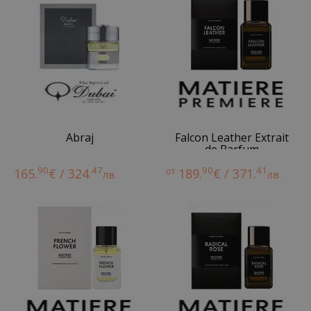
Abraj
Falcon Leather Extrait
de Parfum
90
47
90
41
165.
€ / 324.
от
189.
€ / 371.
лв.
лв.