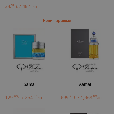
90
70
24.
€ / 48.
лв.
Нови парфюми
Sama
Aamal
90
06
90
89
129.
€ / 254.
699.
€ / 1,368.
лв.
лв.