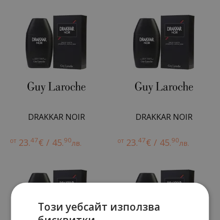
DRAKKAR NOIR
DRAKKAR NOIR
47
90
47
90
от
23.
€ / 45.
от
23.
€ / 45.
лв.
лв.
Този уебсайт използва
бисквитки