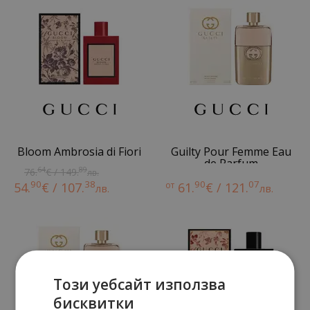
Bloom Ambrosia di Fiori
Guilty Pour Femme Eau
de Parfum
64
89
76.
€ / 149.
лв.
90
38
90
07
54.
€ / 107.
от
61.
€ / 121.
лв.
лв.
Този уебсайт използва
бисквитки