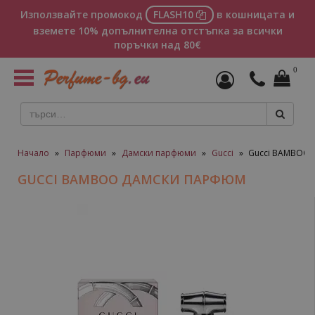
Използвайте промокод
FLASH10
в кошницата и
вземете 10% допълнителна отстъпка за всички
поръчки над 80€
0
Toggle
navigation
Начало
»
Парфюми
»
Дамски парфюми
»
Gucci
»
Gucci BAMBOO 
GUCCI BAMBOO ДАМСКИ ПАРФЮМ