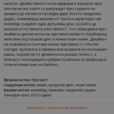
наситен. Двойнствеността на парфюма е изразена чрез
плътни нотки, които се разгръщат през сърцето на
аромата до неговата последна диря. Богато сандалово
дърво, опияняваща ванилия от Таити и характерен сив
кехлибар създават един допълващ фон, на който да
изпъкне естествената женственост. Тя е обрисувана чрез
знойните цветни нотки на чувствена лилия от Казабланка,
женствен портокалов цвят и нежен иланг-иланг. Дизайнът
на опаковката съчетава нежна чувственост с плътни
контури. Бутилката е изваяна във формата на скъпоценен
камък, подчертан от деликатната розова течност, а
блясъкът на искрящата сребриста капачка се превръща в
отличителния знак на Bamboo.
Връхни нотки
: бергамот
Сърдечни нотки
: лилия, цитрусов цвят, иланг-иланг
Базови нотки
: кехлибар, ванилия, сандалово дърво
Лансиран през 2015 година.
Мнения от клиенти за магазина