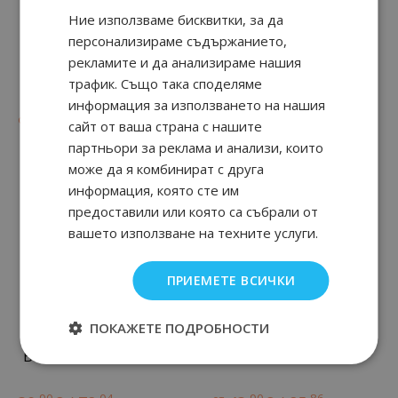
Ние използваме бисквитки, за да
персонализираме съдържанието,
рекламите и да анализираме нашия
Guilty Pour Femme Eau
Bloom Intense
трафик. Също така споделяме
de Parfum
информация за използването на нашия
90
07
90
60
от
61.
€ / 121.
от
49.
€ / 97.
лв.
лв.
сайт от ваша страна с нашите
партньори за реклама и анализи, които
може да я комбинират с друга
информация, която сте им
предоставили или която са събрали от
вашето използване на техните услуги.
ПРИЕМЕТЕ ВСИЧКИ
ПОКАЖЕТЕ ПОДРОБНОСТИ
Bloom Profumo Di Fiori
RUSH