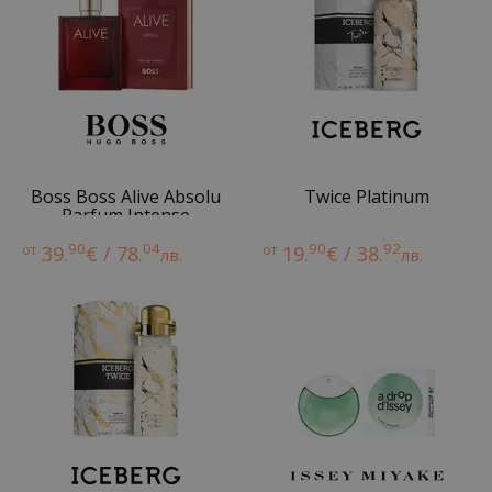
Boss Boss Alive Absolu
Twice Platinum
Parfum Intense
90
04
90
92
от
39.
€ / 78.
от
19.
€ / 38.
лв.
лв.