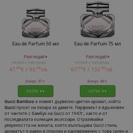
Eau de Parfum 50 мл
Eau de Parfum 75 мл
Разгледай
Разгледай
74.60€ / 145.90лв.
97.09€ / 189.89лв.
90
68
90
80
47.
€ /
93.
лв.
67.
€ /
132.
лв.
Бонус: 37 т.
Бонус: 49 т.
КУПИ
КУПИ
Gucci Bamboo
е новият дървесно-цветен аромат, който
Gucci
пускат на пазара за дамите. Парфюмът е вдъхновен
от чантите с бамбук на Gucci от 1947г., както и от
последвалата колекция аксесоари. Отразявайки
увереността на жената, която въплъщава Gucci стила,
ароматът е равен и спокоен и едновременно с това силен и