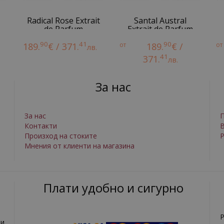
Radical Rose Extrait
Santal Austral
de Parfum
Extrait de Parfum
90
41
90
189.
€ / 371.
от
189.
€ /
от
лв.
41
371.
лв.
За нас
За нас
П
Контакти
Произход на стоките
Р
Мнения от клиенти на магазина
Плати удобно и сигурно
Р
и,