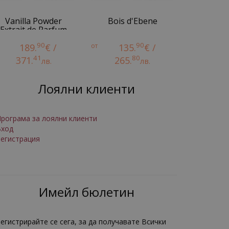
Vanilla Powder
Bois d'Ebene
Extrait de Parfum
90
90
189.
€ /
от
135.
€ /
41
80
371.
265.
лв.
лв.
Лоялни клиенти
рограма за лоялни клиенти
Вход
егистрация
Имейл бюлетин
егистрирайте се сега, за да получавате Всички