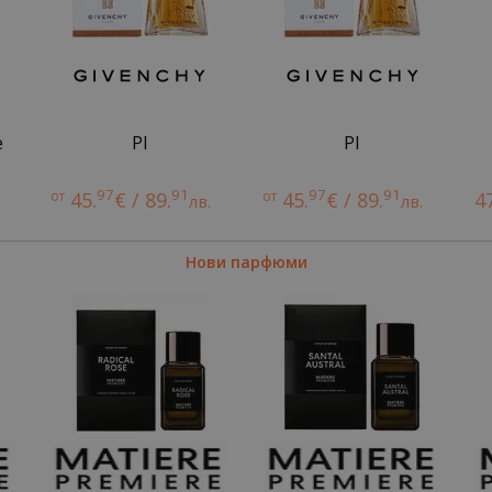
e
PI
PI
97
91
97
91
от
45.
€ / 89.
от
45.
€ / 89.
4
лв.
лв.
Нови парфюми