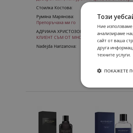
Стоилка Костова:
Този уебса
Румяна Марянова:
Препоръчаха ми го
Ние използваме 
АДРИАНА ХРИСТОЗОВА:
анализираме на
КЛИЕНТ СЪМ ОТ МНОГО ГОДИНИ
сайт от ваша ст
Nadejda Harizanova:
друга информаци
техните услуги.
ПОКАЖЕТЕ 