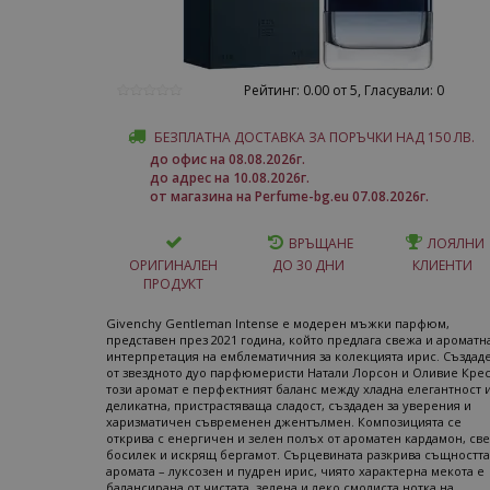
Рейтинг: 0.00 от 5, Гласували: 0
БЕЗПЛАТНА ДОСТАВКА ЗА ПОРЪЧКИ НАД 150 ЛВ.
до офис на 08.08.2026г.
до адрес на 10.08.2026г.
от магазина на Perfume-bg.eu 07.08.2026г.
ВРЪЩАНЕ
ЛОЯЛНИ
ОРИГИНАЛЕН
ДО 30 ДНИ
КЛИЕНТИ
ПРОДУКТ
Givenchy Gentleman Intense е модерен мъжки парфюм,
представен през 2021 година, който предлага свежа и ароматн
интерпретация на емблематичния за колекцията ирис. Създад
от звездното дуо парфюмеристи Натали Лорсон и Оливие Крес
този аромат е перфектният баланс между хладна елегантност 
деликатна, пристрастяваща сладост, създаден за уверения и
харизматичен съвременен джентълмен. Композицията се
открива с енергичен и зелен полъх от ароматен кардамон, св
босилек и искрящ бергамот. Сърцевината разкрива същността
аромата – луксозен и пудрен ирис, чиято характерна мекота е
балансирана от чистата, зелена и леко смолиста нотка на