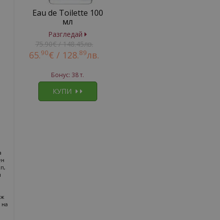
Eau de Toilette 100
мл
Разгледай
75.90€ / 148.45лв.
90
89
65.
€ /
128.
лв.
Бонус: 38 т.
КУПИ
а
ен
п,
и
еж
 на