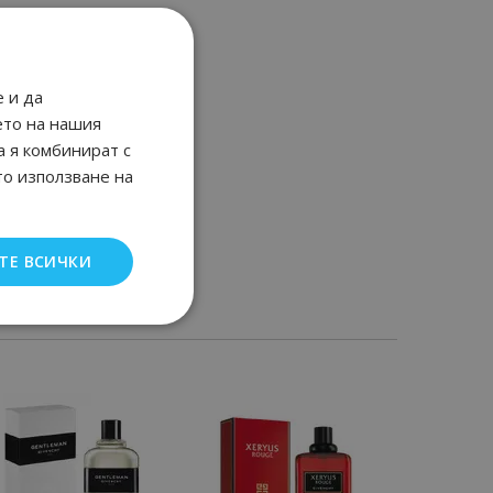
 и да
ето на нашия
а я комбинират с
то използване на
ТЕ ВСИЧКИ