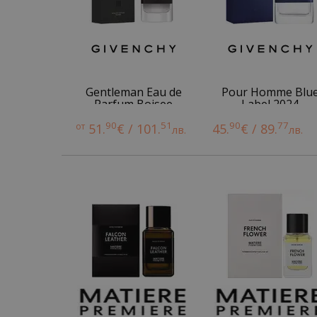
Gentleman Eau de
Pour Homme Blu
Parfum Boisee
Label 2024
90
51
90
77
от
51.
€ / 101.
45.
€ / 89.
лв.
лв.