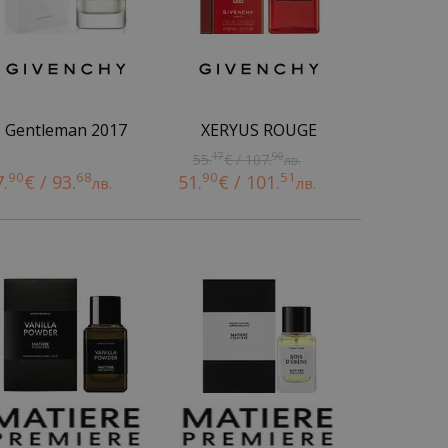
Gentleman 2017
XERYUS ROUGE
17
90
55.
€ / 107.
лв.
90
68
90
51
7.
€ / 93.
51.
€ / 101.
лв.
лв.