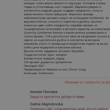
кипарис, която внася свежест и структура. Основата е мека,
гладка и успокояваща, като сладкият, бадемов кумарин и
елегантното кедрово дърво създават комфортен, топъл и
изключително стилен завършек. Флаконът запазва
емблематичния, масивен силует на колекцията Gentleman. За
версията Intense, стъклото е оцветено в дълбок, наситен
тъмносин цвят, който перфектно отразява свежия, но
същевременно интензивен и вечерен характер на композиция
Givenchy Gentleman Intense е изключително универсален и
стилен аромат. Той е достатъчно свеж за ежедневно носене в
офиса, но и достатъчно дълбок и елегантен за вечерни
излизания, което го превръща в перфектния подпис за мъжа,
който цени модерната и изискана класика.
Връхни нотки: кардамон, босилек, бергамот
Сърдечни нотки: ирис, кипарис
Базови нотки: кумарин, кедър
Тип аромат: дървесен, ароматичен
Лансиран: 2021
Парфюмеристи: Nathalie Lorson, Olivier Cresp
Колекция: Gentleman
Мнения от клиенти за м
Анелия Пенчева:
Защото прочетох добри отзиви
Darina Maynolovska:
Доверен сайт, конкурентни цени, богат избор