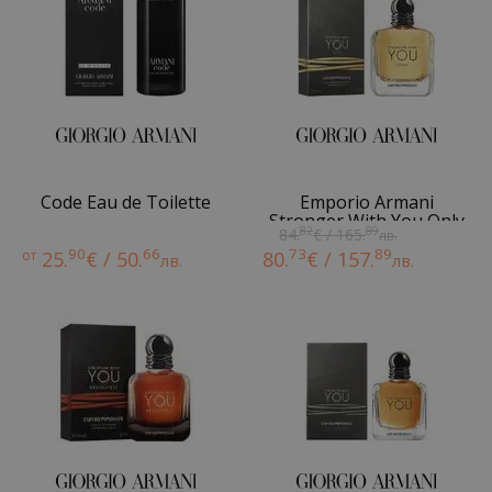
Code Eau de Toilette
Emporio Armani
Stronger With You Only
82
89
84.
€ / 165.
лв.
90
66
73
89
от
25.
€ / 50.
80.
€ / 157.
лв.
лв.