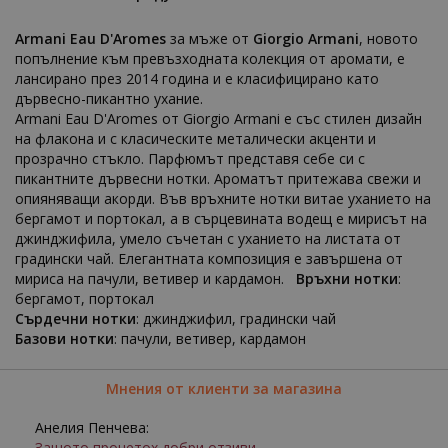
Armani Eau D'Aromes
за мъже от
Giorgio Armani
, новото
попълнение към превъзходната колекция от аромати, е
лансирано през 2014 година и е класифицирано като
дървесно-пикантно ухание.
Armani Eau D'Aromes от Giorgio Armani е със стилен дизайн
на флакона и с класическите металически акценти и
прозрачно стъкло. Парфюмът представя себе си с
пикантните дървесни нотки. Ароматът притежава свежи и
опияняващи акорди. Във връхните нотки витае уханието на
бергамот и портокал, а в сърцевината водещ е мирисът на
джинджифила, умело съчетан с уханието на листата от
градински чай. Елегантната композиция е завършена от
мириса на пачули, ветивер и кардамон.
Връхни нотки
:
бергамот, портокал
Сърдечни нотки
: джинджифил, градински чай
Базови нотки
: пачули, ветивер, кардамон
Мнения от клиенти за магазина
Анелия Пенчева:
Защото прочетох добри отзиви