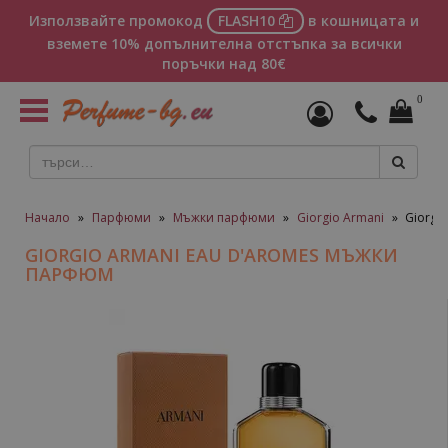
Използвайте промокод
FLASH10
в кошницата и
вземете 10% допълнителна отстъпка за всички
поръчки над 80€
0
Toggle
navigation
Начало
»
Парфюми
»
Мъжки парфюми
»
Giorgio Armani
»
Giorgi
GIORGIO ARMANI EAU D'AROMES МЪЖКИ
ПАРФЮМ