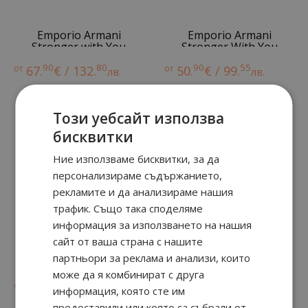
Emporio Armani
Emporio Armani
Stronger with You
Stronger With You
Absolutely
90
80
90
55
от
67.
€ / 132.
от
50.
€ / 99.
лв.
лв.
Този уебсайт използва
бисквитки
Ние използваме бисквитки, за да
персонализираме съдържанието,
рекламите и да анализираме нашия
трафик. Също така споделяме
информация за използването на нашия
сайт от ваша страна с нашите
ACQUA DI GIO
Emporio Armani
партньори за реклама и анализи, които
Stronger With You
може да я комбинират с друга
Intensely
90
70
90
15
от
24.
€ / 48.
от
59.
€ / 117.
лв.
лв.
информация, която сте им
предоставили или която са събрали от