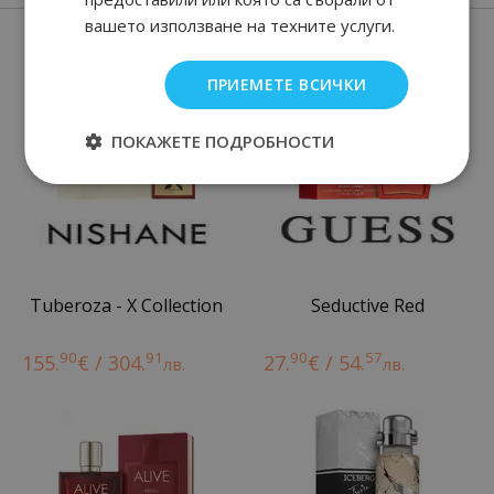
вашето използване на техните услуги.
Нови парфюми
ПРИЕМЕТЕ ВСИЧКИ
ПОКАЖЕТЕ ПОДРОБНОСТИ
Tuberoza - X Collection
Seductive Red
90
91
90
57
155.
€ / 304.
27.
€ / 54.
лв.
лв.