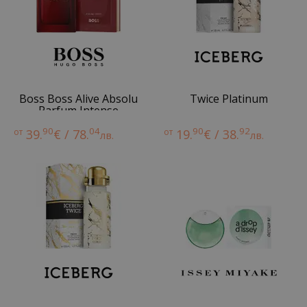
Boss Boss Alive Absolu
Twice Platinum
Parfum Intense
90
04
90
92
от
39.
€ / 78.
от
19.
€ / 38.
лв.
лв.