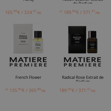
de Parfum
90
47
90
41
165.
€ / 324.
от
189.
€ / 371.
лв.
лв.
French Flower
Radical Rose Extrait de
Parfum
90
80
90
41
от
135.
€ / 265.
189.
€ / 371.
лв.
лв.