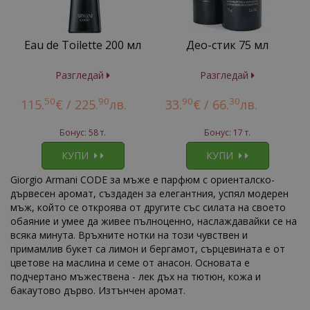
Eau de Toilette 200 мл
Део-стик 75 мл
Разгледай
Разгледай
50
90
90
30
115.
€ /
225.
лв.
33.
€ /
66.
лв.
Бонус: 58 т.
Бонус: 17 т.
КУПИ
КУПИ
Giorgio Armani CODE за мъже е парфюм с ориенталско-
дървесен аромат, създаден за елегантния, успял модерен
мъж, който се откроява от другите със силата на своето
обаяние и умее да живее пълноценно, наслаждавайки се на
всяка минута. Връхните нотки на този чувствен и
примамлив букет са лимон и бергамот, сърцевината е от
цветове на маслина и семе от анасон. Основата е
подчертано мъжествена - лек дъх на тютюн, кожа и
бакаутово дърво. Изтънчен аромат.