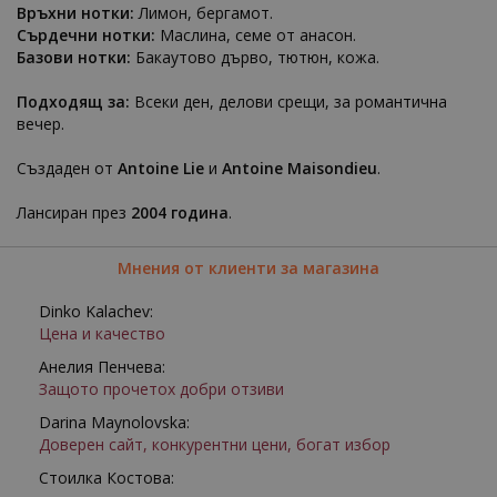
Връхни нотки:
Лимон, бергамот.
Сърдечни нотки:
Маслина, семе от анасон.
Базови нотки:
Бакаутово дърво, тютюн, кожа.
Подходящ за:
Всеки ден, делови срещи, за романтична
вечер.
Създаден от
Antoine Lie
и
Antoine Maisondieu
.
Лансиран през
2004 година
.
Мнения от клиенти за магазина
Dinko Kalachev:
Цена и качество
Анелия Пенчева:
Защото прочетох добри отзиви
Darina Maynolovska:
Доверен сайт, конкурентни цени, богат избор
Стоилка Костова: