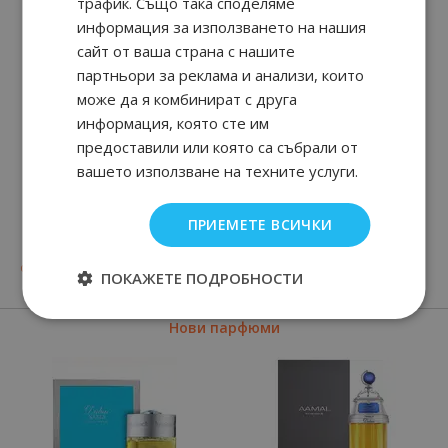
трафик. Също така споделяме
информация за използването на нашия
сайт от ваша страна с нашите
партньори за реклама и анализи, които
може да я комбинират с друга
информация, която сте им
предоставили или която са събрали от
вашето използване на техните услуги.
ACQUA DI GIO
DIAMONDS
ПРИЕМЕТЕ ВСИЧКИ
42
91
66.
€ / 129.
лв.
90
70
90
33
от
24.
€ / 48.
55.
€ / 109.
лв.
лв.
ПОКАЖЕТЕ ПОДРОБНОСТИ
Нови парфюми