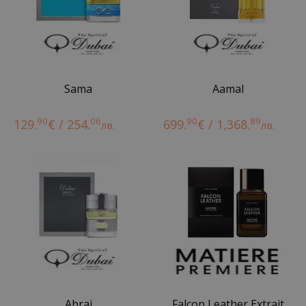
Sama
Aamal
90
06
90
89
129.
€ / 254.
699.
€ / 1,368.
лв.
лв.
Abraj
Falcon Leather Extrait