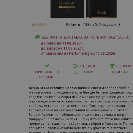
Рейтинг:
4.33
от 5, Гласували:
3
БЕЗПЛАТНА ДОСТАВКА ЗА ПОРЪЧКИ НАД 150 ЛВ.
до офис на 11.08.2026г.
до адрес на 11.08.2026г.
от магазина на Perfume-bg.eu 10.08.2026г.
ВРЪЩАНЕ
ЛОЯЛНИ
ОРИГИНАЛЕН
ДО 30 ДНИ
КЛИЕНТИ
ПРОДУКТ
Acqua Di Gio Profumo Special Blend
е силен и свободолюбив
мъжки аромат от модната марка
Giorgio Armani
. Двадесет год
след излизането на Acqua di Giò марката продължава да внедр
и да се вдъхновява от желанието за пътешествия, търсенето н
свобода, естественост и почтеност. Това издание разкрива по-
топлата страна на емблематичния мъжки аромат и е Limited
Edition. Ароматният обонятелен подпис на аромата е пачули,
придружено от нотки на тамян. Пачулито в състава има уника
произход – специално подбран вид, събран в Гватемала. По то
специален случай черната бутилка е украсена със златисти
елементи. Началото на пирамидата дарява със свеж полъх на