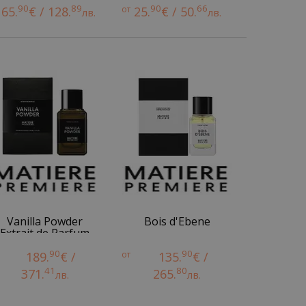
90
89
90
66
65.
€ / 128.
от
25.
€ / 50.
лв.
лв.
Vanilla Powder
Bois d'Ebene
Extrait de Parfum
90
90
189.
€ /
от
135.
€ /
41
80
371.
265.
лв.
лв.