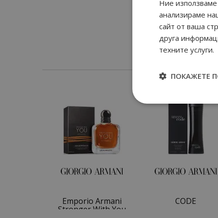
Ние използваме 
анализираме на
сайт от ваша ст
друга информаци
техните услуги.
ПОКАЖЕТЕ 
Emporio Armani
CODE
Stronger With You
Intensely