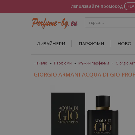
Използвайте промокод
FL
ДИЗАЙНЕРИ
ПАРФЮМИ
НОВО
Начало
»
Парфюми
»
Мъжки парфюми
»
Giorgio Ar
GIORGIO ARMANI ACQUA DI GIO P