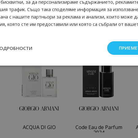
бисквитки, за да персонализираме съдържанието, рекламите
шия трафик. Също така споделяме информация за използван
рана с нашите партньори за реклама и анализи, които може д
я, която сте им предоставили или която са събрали от ваше
ПОДРОБНОСТИ
ПРИЕМЕ
Още от Giorgio Armani мъжки парфюми
ACQUA DI GIO
Code Eau de Parfum
2024