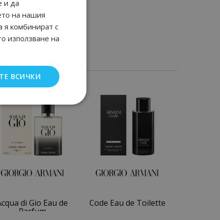
 и да
ето на нашия
а я комбинират с
то използване на
ТЕ ВСИЧКИ
Acqua di Gio Eau de
Code Eau de Toilette
Parfum