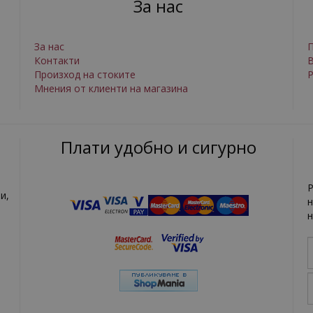
За нас
За нас
П
Контакти
Произход на стоките
Р
Мнения от клиенти на магазина
Плати удобно и сигурно
Р
и,
н
н