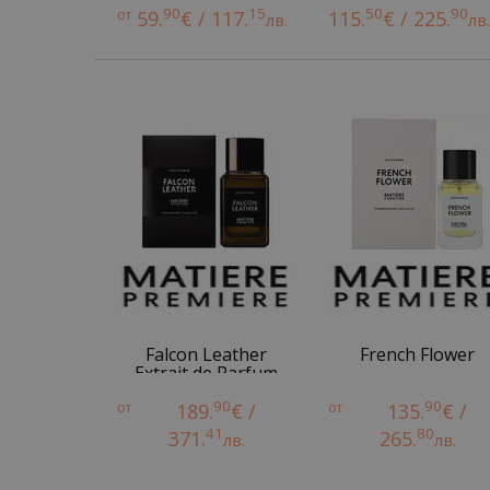
90
15
50
90
от
59.
€ / 117.
115.
€ / 225.
лв.
лв
Falcon Leather
French Flower
Extrait de Parfum
90
90
от
189.
€ /
от
135.
€ /
41
80
371.
265.
лв.
лв.