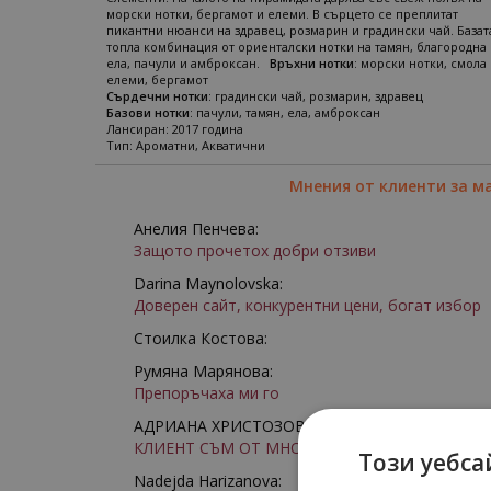
морски нотки, бергамот и елеми. В сърцето се преплитат
пикантни нюанси на здравец, розмарин и градински чай. Базат
топла комбинация от ориенталски нотки на тамян, благородна
ела, пачули и амброксан.
Връхни нотки
: морски нотки, смола 
елеми, бергамот
Сърдечни нотки
: градински чай, розмарин, здравец
Базови нотки
: пачули, тамян, ела, амброксан
Лансиран: 2017 година
Тип: Ароматни, Акватични
Мнения от клиенти за м
Анелия Пенчева:
Защото прочетох добри отзиви
Darina Maynolovska:
Доверен сайт, конкурентни цени, богат избор
Стоилка Костова:
Румяна Марянова:
Препоръчаха ми го
АДРИАНА ХРИСТОЗОВА:
КЛИЕНТ СЪМ ОТ МНОГО ГОДИНИ
Този уебса
Nadejda Harizanova: