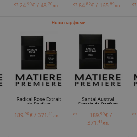
90
70
82
89
от
24.
€ / 48.
от
84.
€ / 165.
от
.
лв.
лв.
Нови парфюми
Radical Rose Extrait
Santal Austral
de Parfum
Extrait de Parfum
90
41
90
189.
€ / 371.
от
189.
€ /
от
лв.
41
371.
лв.