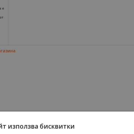
а е
от
агазина
йт използва бисквитки