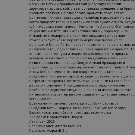
морските нотки и градинският чай (clary sage) оформят
характерен аромат, който възпроизвежда усещането за бриз и
океанска свежест, но с по-богата, ароматна плътност от
оригинала. Финалът завършва с кехлибар и дървесни нотки,
които придават топлина и устойчивост на сухата основа, без да
губят морската идентичност. Флаконът на Acqua di Gio Intense
съхранява чистите, минималистични линии, характерни за
Armani, но с модерно, по-наситено визуално присъствие —
стъклен силует, който вероятно черпи вдъхновение от
останалите Eau de Parfum версии на линията, но в по-тъмен, п
интензивен тон, подчертавайки новия характер на аромата. Т
запазва прави контури и подплатена основа, която придава
усещане за плътност и стабилност на дизайна, комбиниран с
изчистена капачка, носеща Giorgio Armani брандиране и
подчертаващо силния характер на композицията. Giorgio Arma
Acqua di Gio Intense е мъжки парфюм за почитатели на
модерните, контрастни аромати, където свежестта на водата и
цитрусите се среща с топлите, плътни акценти на кехлибар и
дървесни суровини. Подходящ е за целогодишно носене —
особено в ежедневни ситуации и вечерни излизания, когато
интензивният характер на композицията подчертава уверенос
устойчивост.
Връхни нотки: зелена ябълка, калабрийски бергамот
Сърдечни нотки: морски нотки, градински чай (clary sage)
Базови нотки: кехлибар (amber), дървесни нотки
Тип аромат: ароматичен, воден
Лансиран: 2026
Парфюмерист: Alberto Morillas
Колекция: Acqua di Gio