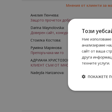
Мнения от клиенти за м
Анелия Пенчева:
Защото прочетох добри отзиви
Darina Maynolovska:
Този уебса
Доверен сайт, конкурентни цени, богат избор
Ние използваме 
Стоилка Костова:
анализираме на
Румяна Марянова:
сайт от ваша ст
Препоръчаха ми го
друга информаци
АДРИАНА ХРИСТОЗОВА:
техните услуги.
КЛИЕНТ СЪМ ОТ МНОГО ГОДИНИ
Nadejda Harizanova:
ПОКАЖЕТЕ 