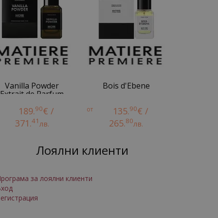
Vanilla Powder
Bois d'Ebene
Extrait de Parfum
90
90
189.
€ /
от
135.
€ /
41
80
371.
265.
лв.
лв.
Лоялни клиенти
рограма за лоялни клиенти
Вход
егистрация