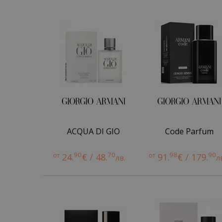
ACQUA DI GIO
Code Parfum
90
70
98
90
от
24.
€ / 48.
от
91.
€ / 179.
лв.
л