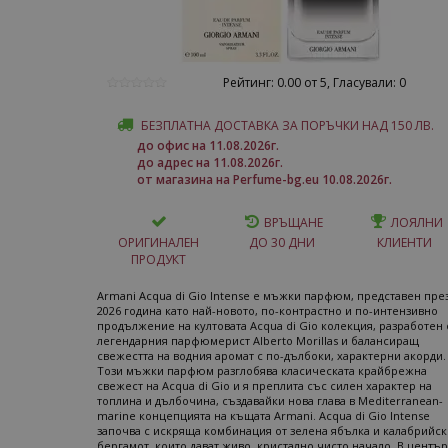
Рейтинг: 0.00 от 5, Гласували: 0
БЕЗПЛАТНА ДОСТАВКА ЗА ПОРЪЧКИ НАД 150 ЛВ.
до офис на 11.08.2026г.
до адрес на 11.08.2026г.
от магазина на Perfume-bg.eu 10.08.2026г.
ВРЪЩАНЕ
ЛОЯЛНИ
ОРИГИНАЛЕН
ДО 30 ДНИ
КЛИЕНТИ
ПРОДУКТ
Armani Acqua di Gio Intense е мъжки парфюм, представен пре
2026 година като най-новото, по-контрастно и по-интензивно
продължение на култовата Acqua di Gio колекция, разработен 
легендарния парфюмерист Alberto Morillas и балансиращ
свежестта на водния аромат с по-дълбоки, характерни акорди.
Този мъжки парфюм разглобява класическата крайбрежна
свежест на Acqua di Gio и я преплита със силен характер на
топлина и дълбочина, създавайки нова глава в Mediterranean-
marine концепцията на къщата Armani. Acqua di Gio Intense
започва с искряща комбинация от зелена ябълка и калабрийск
бергамот, които дават живо, кристално чисто начало. В центъ