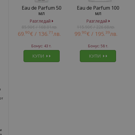
Eau de Parfum 50
Eau de Parfum 100
мл
мл
Разгледай
Разгледай
85.90€ / 168.01лв.
115.90€ / 226.68лв.
90
71
90
39
69.
€ /
136.
лв.
99.
€ /
195.
лв.
Бонус: 43 т.
Бонус: 58 т.
КУПИ
КУПИ
з
от
и
ра