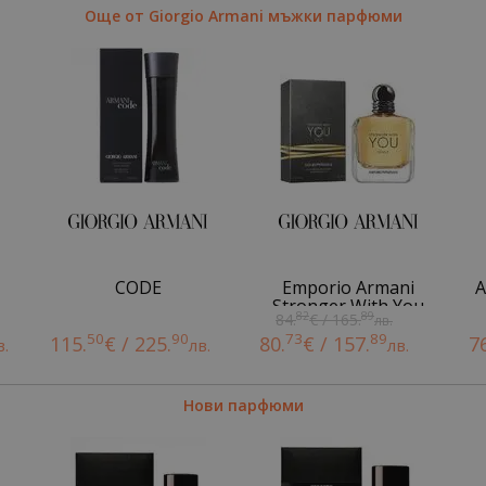
Още от Giorgio Armani мъжки парфюми
CODE
Emporio Armani
A
Stronger With You
82
89
84.
€ / 165.
лв.
Only
50
90
73
89
115.
€ / 225.
80.
€ / 157.
7
в.
лв.
лв.
Нови парфюми