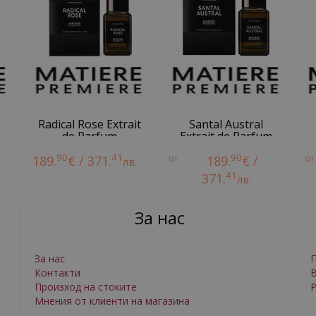
Radical Rose Extrait
Santal Austral
de Parfum
Extrait de Parfum
90
41
90
189.
€ / 371.
от
189.
€ /
от
лв.
41
371.
лв.
За нас
За нас
П
Контакти
Произход на стоките
Р
Мнения от клиенти на магазина