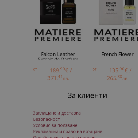
Falcon Leather
French Flower
Extrait de Parfum
90
90
от
189.
€ /
от
135.
€ /
41
80
371.
265.
лв.
лв.
За клиенти
Заплащане и доставка
Безопасност
Условия за ползване
Рекламации и право на връщане
Онлайн решаване на спорове