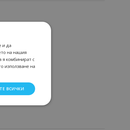
 и да
ето на нашия
а я комбинират с
то използване на
ТЕ ВСИЧКИ