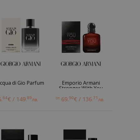
cqua di Gio Parfum
Emporio Armani
Stronger With You
Parfum
64
89
90
71
6.
€ / 149.
от
69.
€ / 136.
лв.
лв.