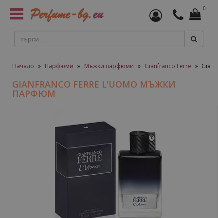
0
Toggle
navigation
Начало
»
Парфюми
»
Мъжки парфюми
»
Gianfranco Ferre
»
Gianf
GIANFRANCO FERRE L'UOMO МЪЖКИ
ПАРФЮМ