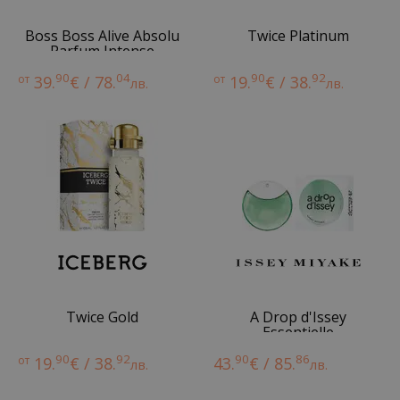
Boss Boss Alive Absolu
Twice Platinum
Parfum Intense
90
04
90
92
от
39.
€ / 78.
от
19.
€ / 38.
лв.
лв.
Twice Gold
A Drop d'Issey
Essentielle
90
92
90
86
от
19.
€ / 38.
43.
€ / 85.
лв.
лв.