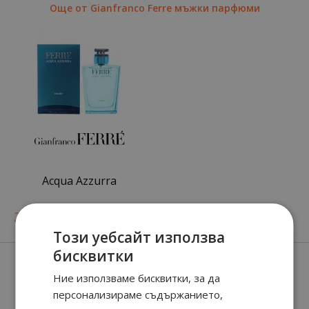
Още от Gianfranco Ferre мъжки парфюми
Acqua Azzurra
40
90
20.
€ / 39.
лв.
Този уебсайт използва
бисквитки
Нови парфюми
Ние използваме бисквитки, за да
персонализираме съдържанието,