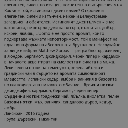
елегантен, силен, но изящен, посветен на съвършения мъж.
Какъв е той, истинският джентълмен? Откровен и
елегантен, силен и изтънчен, нежен и целеустремен,
загадъчен и обаятелен. Истинският джентълмен – знае
какво иска, не хвърля думи на вятъра, възпитан, добър,
искрен, любящ. L'Uomo е не просто аромат, който
подчертава мъжката неповторимост, той е манифест на
една нова форма на абсолютната бруталност. Неслучайно
за лице е избран Matthew Zorpas – гръцки блогър, живеещ
в Лондон. Бергамот, джинджифил, черен пипер и кардамон
в началото акцентират на смелостта и силата на мъжа.
Леки зелени нотки на теменужка, зелена ябълка и
градински чай в сърцето на аромата символизират
младостта. Испански кедър, амбра и ванилия в базовите
нотки подчертават мъжкото обаяние.
Връхни нотки
:
джинджифил, кардамон, бергамот, черен пипер
Сърдечни нотки
: градински чай, ябълка, виолетка, пелин
Базови нотки
: мъх, ванилия, сандалово дърво, кедър,
амбра
Лансиран : 2016 година
Група: Дървесни, Пикантни