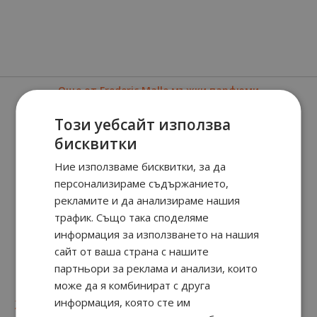
Още от Frederic Malle мъжки парфюми
Този уебсайт използва
бисквитки
Ние използваме бисквитки, за да
персонализираме съдържанието,
рекламите и да анализираме нашия
трафик. Също така споделяме
информация за използването на нашия
сайт от ваша страна с нашите
Uncut Gem
партньори за реклама и анализи, които
може да я комбинират с друга
42
90
информация, която сте им
202.
€ / 395.
лв.