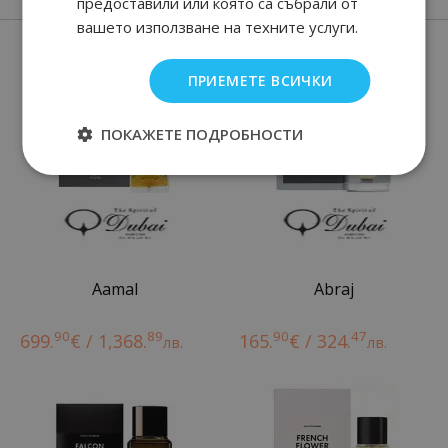
предоставили или която са събрали от
вашето използване на техните услуги.
Нови парфюми
ПРИЕМЕТЕ ВСИЧКИ
ПОКАЖЕТЕ ПОДРОБНОСТИ
Aamal
Abraj
90
89
90
47
699.
€ / 1,368.
165.
€ / 324.
лв.
лв.