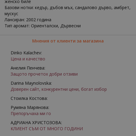
женско биле
Базови нотки: кедър, дъбов мъх, сандалово дърво, амбрет,
мускус
Лансиран: 2002 година
Тип аромат: Ориенталски, Дървесни
Мнения от клиенти за магазина
Dinko Kalachev:
Цена и качество
Анелия Пенчева:
Защото прочетох добри отзиви
Darina Maynolovska:
Доверен сайт, конкурентни цени, богат избор
Стоилка Костова:
Румяна Марянова:
Препоръчаха ми го
АДРИАНА ХРИСТОЗОВА:
КЛИЕНТ СЪМ ОТ МНОГО ГОДИНИ