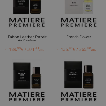
Falcon Leather Extrait
French Flower
de Parfum
90
41
90
80
от
189.
€ / 371.
от
135.
€ / 265.
лв.
лв.