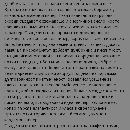
дълбочина, което го прави елегантен и запомнящ се.
Връхните нотки включват горчив портокал, бергамот,
кимион, кардамон и пипер. Тези пикантни и цитрусови
акорди създават освежаващо и енергично начало, което
привлича вниманието със своята яркост и леко пикантен
характер. Сърцевината на аромата е доминирана от
ветивер, съчетан с розов пипер, карамфил, тамян и женско
биле. Ветиверът придава земен и тревист акцент, докато
тамянът и карамфилът добавят дълбочина и пикантност,
създавайки многослойна и изискана сърцевина. Базовите
нотки на кедър, дъбов мъх, сандалово дърво, амбрет и
мускус осигуряват стабилен и топъл завършек на аромата.
Тези дървесни и мускусни акорди придават на парфюма
дълготрайност и изтънченост, оставяйки усещане за
елегантност и сила. Frederic Malle Vetiver Extraordinaire е
аромат, който предлага изтънчен баланс между свежестта
на цитрусовите нотки и дълбочината на дървесните и
пикантни акорди, създавайки идеален парфюм за мъже,
които търсят елегантност и класа в своето ухание.
Връхни нотки: горчив портокал, бергамот, кимион,
кардамон, пипер
Сърдечни нотки: ветивер, розов пипер, карамфил, тамян,