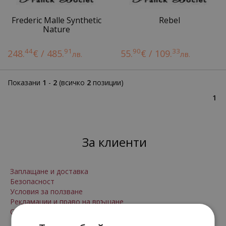
Frederic Malle Synthetic
Rebel
Nature
44
91
90
33
248.
€ / 485.
55.
€ / 109.
лв.
лв.
Показани
1
-
2
(всичко
2
позиции)
1
За клиенти
Заплащане и доставка
Безопасност
Условия за ползване
Рекламации и право на връщане
Онлайн решаване на спорове