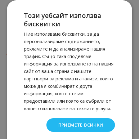
Този уебсайт използва
бисквитки
Ние използваме бисквитки, за да
RED POWER
SCUDERIA BLACK
персонализираме съдържанието,
SIGNATURE
рекламите и да анализираме нашия
47
90
38
90
от
23.
€ / 45.
19.
€ / 37.
лв.
лв.
трафик. Също така споделяме
информация за използването на нашия
сайт от ваша страна с нашите
Нови парфюми
партньори за реклама и анализи, които
може да я комбинират с друга
информация, която сте им
предоставили или която са събрали от
вашето използване на техните услуги.
ПРИЕМЕТЕ ВСИЧКИ