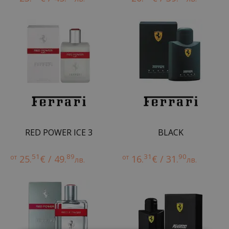
RED POWER ICE 3
BLACK
51
89
31
90
от
25.
€ / 49.
от
16.
€ / 31.
лв.
лв.