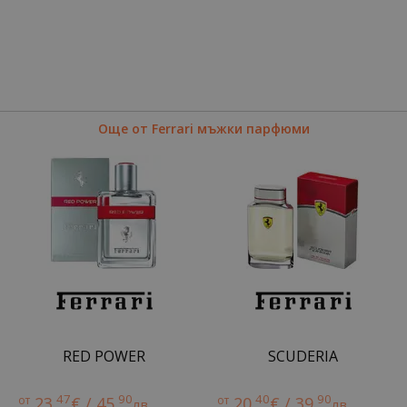
Още от Ferrari мъжки парфюми
RED POWER
SCUDERIA
47
90
40
90
от
23.
€ / 45.
от
20.
€ / 39.
лв.
лв.