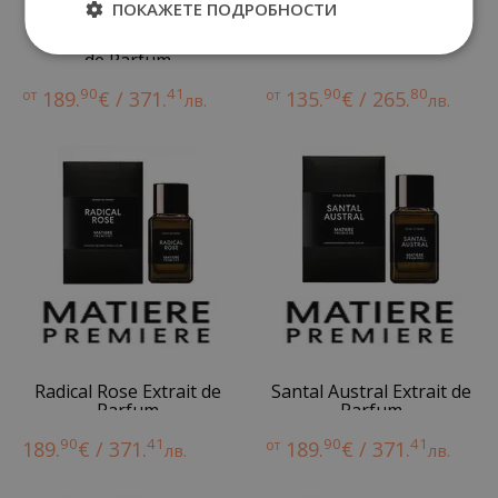
ПОКАЖЕТЕ ПОДРОБНОСТИ
Falcon Leather Extrait
French Flower
de Parfum
90
41
90
80
от
189.
€ / 371.
от
135.
€ / 265.
лв.
лв.
Radical Rose Extrait de
Santal Austral Extrait de
Parfum
Parfum
90
41
90
41
189.
€ / 371.
от
189.
€ / 371.
лв.
лв.