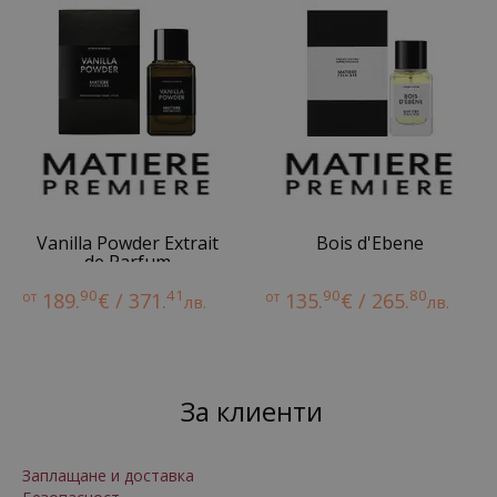
Vanilla Powder Extrait
Bois d'Ebene
de Parfum
90
41
90
80
от
189.
€ / 371.
от
135.
€ / 265.
лв.
лв.
За клиенти
Заплащане и доставка