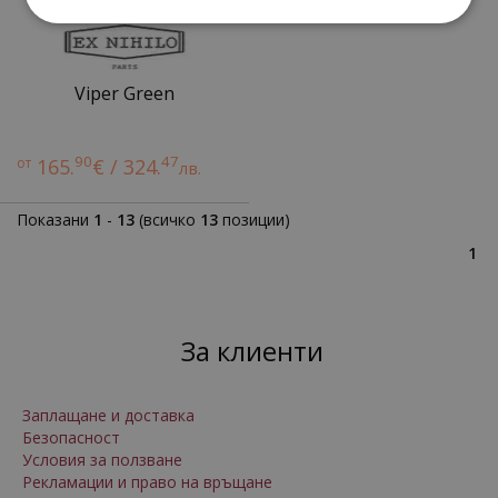
Viper Green
90
47
от
165.
€ / 324.
лв.
Показани
1
-
13
(всичко
13
позиции)
1
За клиенти
Заплащане и доставка
Безопасност
Условия за ползване
Рекламации и право на връщане