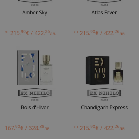
Amber Sky
Atlas Fever
90
26
90
26
от
215.
€ / 422.
от
215.
€ / 422.
лв.
лв.
Bois d'Hiver
Chandigarh Express
90
38
90
26
167.
€ / 328.
от
215.
€ / 422.
лв.
лв.