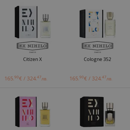
Citizen X
Cologne 352
90
47
90
47
165.
€ / 324.
165.
€ / 324.
лв.
лв.