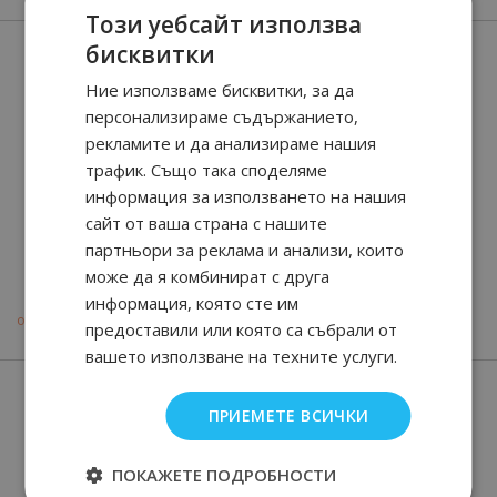
Този уебсайт използва
бисквитки
Ние използваме бисквитки, за да
персонализираме съдържанието,
рекламите и да анализираме нашия
трафик. Също така споделяме
информация за използването на нашия
сайт от ваша страна с нашите
Outcast Blue
партньори за реклама и анализи, които
Rose Hubris
може да я комбинират с друга
информация, която сте им
90
47
90
47
от
165.
€ / 324.
165.
€ / 324.
лв.
лв.
предоставили или която са събрали от
вашето използване на техните услуги.
ПРИЕМЕТЕ ВСИЧКИ
ПОКАЖЕТЕ ПОДРОБНОСТИ