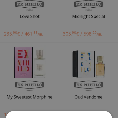
Love Shot
Midnight Special
90
38
90
29
235.
€ / 461.
305.
€ / 598.
лв.
лв.
My Sweetest Morphine
Oud Vendome
90
47
90
47
165.
€ / 324.
165.
€ / 324.
лв.
лв.