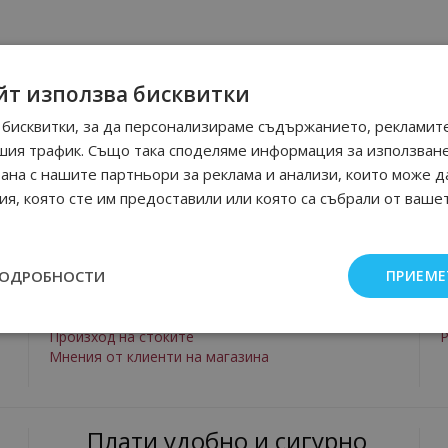
йт използва бисквитки
бисквитки, за да персонализираме съдържанието, рекламите
шия трафик. Също така споделяме информация за използван
рана с нашите партньори за реклама и анализи, които може д
я, която сте им предоставили или която са събрали от ваше
За нас
ПОДРОБНОСТИ
ПРИЕМЕ
За нас
П
Контакти
Произход на стоките
Р
Мнения от клиенти на магазина
Плати удобно и сигурно