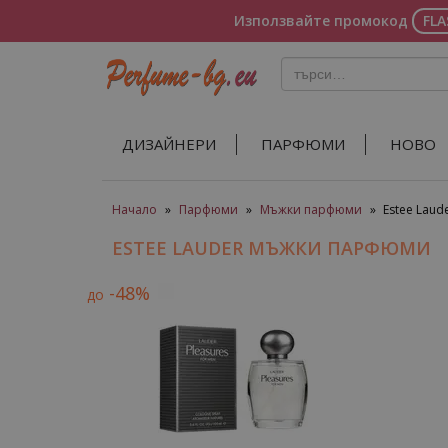
Използвайте промокод
FL
ДИЗАЙНЕРИ
ПАРФЮМИ
НОВО
Начало
»
Парфюми
»
Мъжки парфюми
»
Estee Lau
ESTEE LAUDER МЪЖКИ ПАРФЮМИ
-48%
до