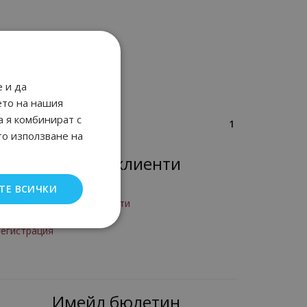
 и да
ето на нашия
а я комбинират с
1
то използване на
Лоялни клиенти
ТЕ ВСИЧКИ
рограма за лоялни клиенти
Вход
егистрация
Имейл бюлетин