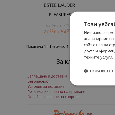
PLEASURES
Този уебса
15
91
54.
€ / 105.
лв.
90
57
27.
€ / 54.
лв.
Ние използваме 
анализираме на
сайт от ваша ст
Показани
1
-
1
(всичко
1
позиции)
друга информаци
техните услуги.
За клиенти
ПОКАЖЕТЕ 
Заплащане и доставка
Безопасност
Условия за ползване
Рекламации и право на връщане
Онлайн решаване на спорове