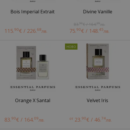
Bois Imperial Extrait
Divine Vanille
90
09
83.
€ / 164.
лв.
90
68
90
45
115.
€ / 226.
75.
€ / 148.
лв.
лв.
Orange X Santal
Velvet Iris
90
09
90
74
83.
€ / 164.
от
23.
€ / 46.
лв.
лв.