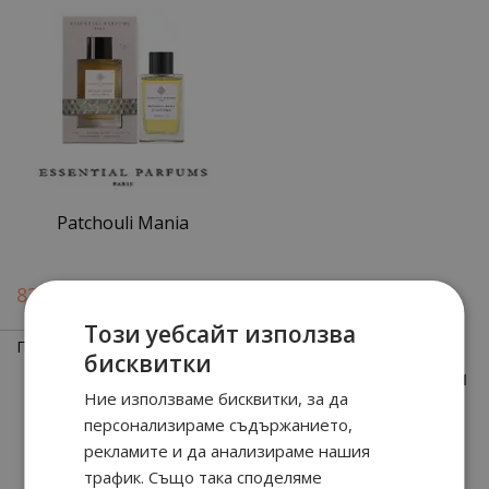
Patchouli Mania
90
09
83.
€ / 164.
лв.
Този уебсайт използва
Показани
1
-
5
(всичко
5
позиции)
бисквитки
1
Ние използваме бисквитки, за да
персонализираме съдържанието,
рекламите и да анализираме нашия
За клиенти
трафик. Също така споделяме