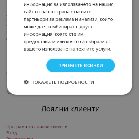
информация за използването на нашия
сайт от ваша страна с нашите
Заплащане и доставка
партньори за реклама и анализи, които
Безопасност
може да я комбинират с друга
Условия за ползване
Рекламации и право на връщане
информация, която сте им
Онлайн решаване на спорове
предоставили или която са събрали от
вашето използване на техните услуги.
За нас
ПРИЕМЕТЕ ВСИЧКИ
За нас
Контакти
ПОКАЖЕТЕ ПОДРОБНОСТИ
Произход на стоките
Мнения от клиенти на магазина
Лоялни клиенти
Програма за лоялни клиенти
Вход
Регистрация