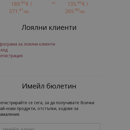
90
90
189.
€ /
от
135.
€ /
41
80
371.
265.
лв.
лв.
Лоялни клиенти
рограма за лоялни клиенти
Вход
егистрация
Имейл бюлетин
егистрирайте се сега, за да получавате Всички
ай-нови продукти, отстъпки, кодове за
амаления.