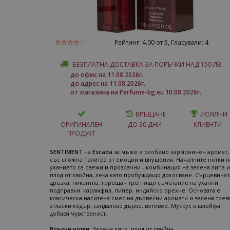
Рейтинг:
4.00
от 5, Гласували:
4
БЕЗПЛАТНА ДОСТАВКА ЗА ПОРЪЧКИ НАД 150 ЛВ.
до офис на 11.08.2026г.
до адрес на 11.08.2026г.
от магазина на Perfume-bg.eu 10.08.2026г.
ВРЪЩАНЕ
ЛОЯЛНИ
ОРИГИНАЛЕН
ДО 30 ДНИ
КЛИЕНТИ
ПРОДУКТ
SENTIMENT
на
Escada
за мъже е особено хармоничен аромат,
със сложна палитра от емоции и внушения. Началните нотки н
уханието са свежи и прозрачни - комбинация на зелена липа и
плод от хвойна, лека като пробуждащо докосване. Сърцевинат
дръзка, пикантна, гореща - трептящо съчетание на уханни
подправки: карамфил, пипер, индийско орехче. Основата е
класическа наситена смес на дървесни аромати и зелена трева
атласки кедър, сандалово дърво, ветивер. Мускус в шлейфа
добавя чувственост.
Връхни нотки:
Зелена липа, плод от хвойна.