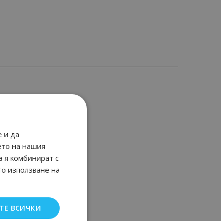
 и да
ето на нашия
а я комбинират с
то използване на
ТЕ ВСИЧКИ