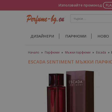
Използвайте промокод
FL
ДИЗАЙНЕРИ
ПАРФЮМИ
НОВО
Начало
»
Парфюми
»
Мъжки парфюми
»
Escada
»
ESCADA SENTIMENT МЪЖКИ ПАРФ