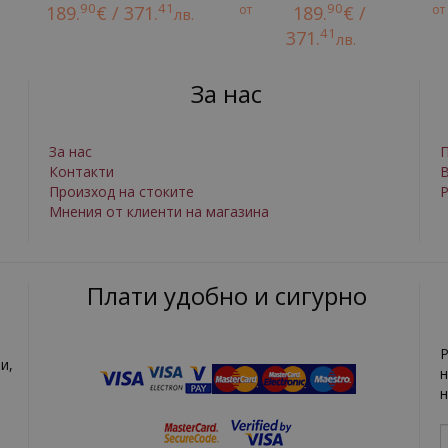
90
41
90
189.
€ / 371.
от
189.
€ /
от
лв.
41
371.
лв.
За нас
За нас
П
Контакти
Произход на стоките
Р
Мнения от клиенти на магазина
Плати удобно и сигурно
Р
и,
н
н