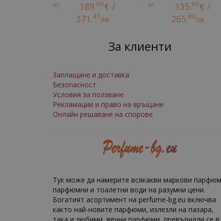
90
90
от
189.
€ /
от
135.
€ /
41
80
371.
265.
лв.
лв.
За клиенти
Заплащане и доставка
Безопасност
Условия за ползване
Рекламации и право на връщане
Онлайн решаване на спорове
Тук може да намерите всякакви маркови парфюм
парфюмни и тоалетни води на разумни цени.
Богатият асортимент на perfume-bg.eu включва
както най-новите парфюми, излезли на пазара,
така и любими, вечни парфюми, превърнали се в