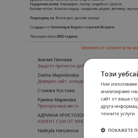
Сърдечни нотки:
Карамфил, пипер, индийско орехче.
Базови нотки: Атласки кедър, сандалово дърво, ветивер, муску
Подходящ за:
Всеки ден, делови срещи.
Създаден от
Dominique Ropion
и
Laurent Bruyere
.
Лансиран през
2002 година
.
Мнения от клиенти за м
Анелия Пенчева:
Защото прочетох добри отзиви
Този уебса
Darina Maynolovska:
Доверен сайт, конкурентни цени, богат избор
Ние използваме 
Стоилка Костова:
анализираме на
сайт от ваша ст
Румяна Марянова:
Препоръчаха ми го
друга информаци
техните услуги.
АДРИАНА ХРИСТОЗОВА:
КЛИЕНТ СЪМ ОТ МНОГО ГОДИНИ
ПОКАЖЕТЕ 
Nadejda Harizanova: