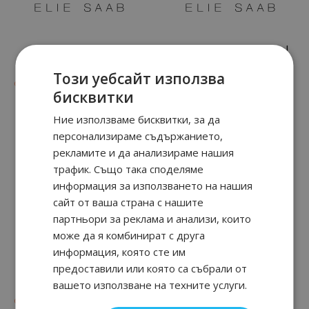
Girl Of Now Lovely
Girl of Now Rose Petal
Този уебсайт използва
63
91
69
89
от
30.
€ / 59.
от
33.
€ / 65.
лв.
лв.
бисквитки
Ние използваме бисквитки, за да
персонализираме съдържанието,
рекламите и да анализираме нашия
трафик. Също така споделяме
информация за използването на нашия
сайт от ваша страна с нашите
партньори за реклама и анализи, които
може да я комбинират с друга
информация, която сте им
Le Parfum in White
Elixir Love
предоставили или която са събрали от
вашето използване на техните услуги.
97
91
69
89
от
45.
€ / 89.
от
33.
€ / 65.
лв.
лв.