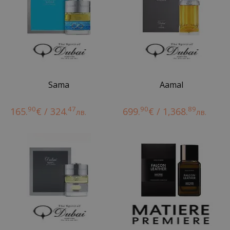
Sama
Aamal
90
47
90
89
165.
€ / 324.
699.
€ / 1,368.
лв.
лв.