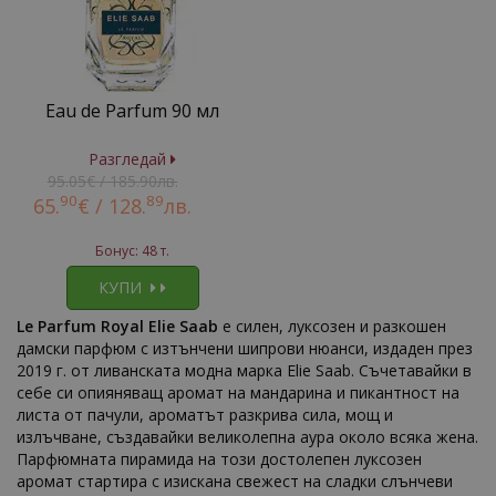
Eau de Parfum 90 мл
Разгледай
95.05€ / 185.90лв.
90
89
65.
€ /
128.
лв.
Бонус: 48 т.
КУПИ
Le Parfum Royal Elie Saab
е силен, луксозен и разкошен
дамски парфюм с изтънчени шипрови нюанси, издаден през
2019 г. от ливанската модна марка Elie Saab. Съчетавайки в
себе си опияняващ аромат на мандарина и пикантност на
листа от пачули, ароматът разкрива сила, мощ и
излъчване, създавайки великолепна аура около всяка жена.
Парфюмната пирамида на този достолепен луксозен
аромат стартира с изискана свежест на сладки слънчеви