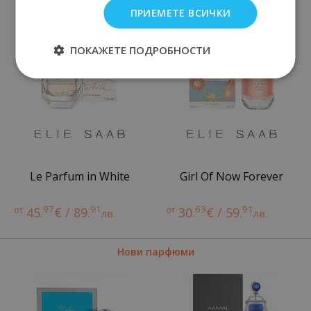
ПРИЕМЕТЕ ВСИЧКИ
ПОКАЖЕТЕ ПОДРОБНОСТИ
Le Parfum in White
Girl Of Now Forever
97
91
63
91
от
45.
€ / 89.
от
30.
€ / 59.
лв.
лв.
Нови парфюми