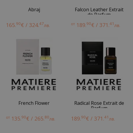
Abraj
Falcon Leather Extrait
de Parfum
90
47
90
41
165.
€ / 324.
от
189.
€ / 371.
лв.
лв.
French Flower
Radical Rose Extrait de
Parfum
90
80
90
41
от
135.
€ / 265.
189.
€ / 371.
лв.
лв.