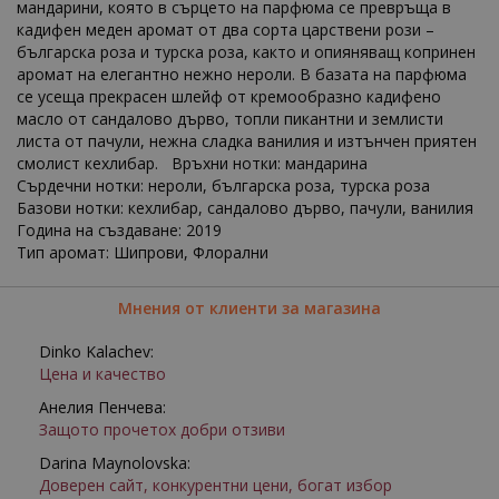
мандарини, която в сърцето на парфюма се превръща в
кадифен меден аромат от два сорта царствени рози –
българска роза и турска роза, както и опияняващ копринен
аромат на елегантно нежно нероли. В базата на парфюма
се усеща прекрасен шлейф от кремообразно кадифено
масло от сандалово дърво, топли пикантни и землисти
листа от пачули, нежна сладка ванилия и изтънчен приятен
смолист кехлибар. Връхни нотки: мандарина
Сърдечни нотки: нероли, българска роза, турска роза
Базови нотки: кехлибар, сандалово дърво, пачули, ванилия
Година на създаване: 2019
Тип аромат: Шипрови, Флорални
Мнения от клиенти за магазина
Dinko Kalachev:
Цена и качество
Анелия Пенчева:
Защото прочетох добри отзиви
Darina Maynolovska:
Доверен сайт, конкурентни цени, богат избор