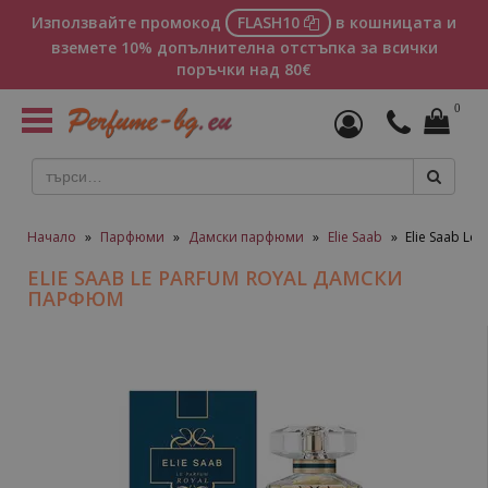
Използвайте промокод
FLASH10
в кошницата и
вземете 10% допълнителна отстъпка за всички
поръчки над 80€
0
Toggle
navigation
Начало
»
Парфюми
»
Дамски парфюми
»
Elie Saab
»
Elie Saab Le
ELIE SAAB LE PARFUM ROYAL ДАМСКИ
ПАРФЮМ