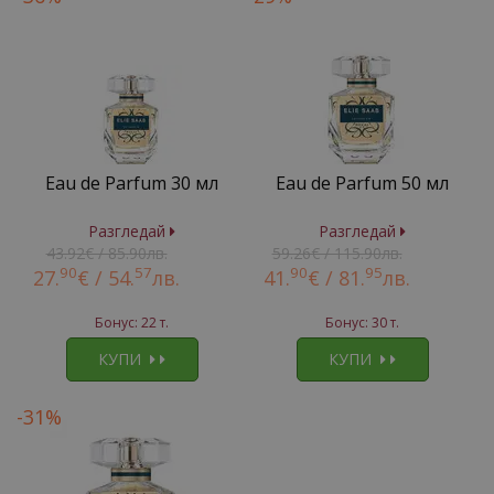
Eau de Parfum 30 мл
Eau de Parfum 50 мл
Разгледай
Разгледай
43.92€ / 85.90лв.
59.26€ / 115.90лв.
90
57
90
95
27.
€ /
54.
лв.
41.
€ /
81.
лв.
Бонус: 22 т.
Бонус: 30 т.
КУПИ
КУПИ
-31%