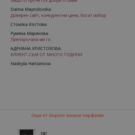
Защото прочетох добри отзиви
Darina Maynolovska:
Доверен сайт, конкурентни цени, богат избор
Стоилка Костова:
Румяна Марянова:
Препоръчаха ми го
АДРИАНА ХРИСТОЗОВА:
КЛИЕНТ СЪМ ОТ МНОГО ГОДИНИ
Nadejda Harizanova:
Още от Dupont мъжки парфюми