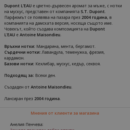
Dupont L'EAU
е цветно-дървесен аромат за мъже, с нотки
на мускус, представен от компанията
S.T. Dupont
.
Парфюмът се появява на пазара през
2004 година
, в
компанията на дамската версия, носеща същото име.
Човекът, който създава композицията на
Dupont
L'EAU
е
Antoine Maisondieu
.
Връхни нотки:
Мандарина, мента, бергамот.
Сърдечни нотки:
Лавандула, теменужка, фрезия,
кардамон.
Базови нотки:
Кехлибар, мускус, кедър, секвоя.
Подходящ за:
Всеки ден.
Създаден от
Antoine Maisondieu
.
Лансиран през
2004 година
.
Мнения от клиенти за магазина
Анелия Пенчева: