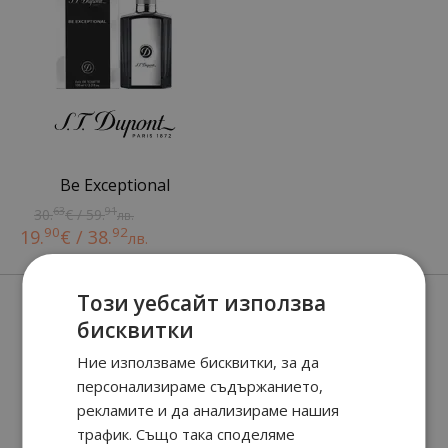
Be Exceptional
63
91
30.
€ / 59.
лв.
90
92
19.
€ / 38.
лв.
Нови парфюми
Този уебсайт използва
бисквитки
Ние използваме бисквитки, за да
персонализираме съдържанието,
рекламите и да анализираме нашия
трафик. Също така споделяме