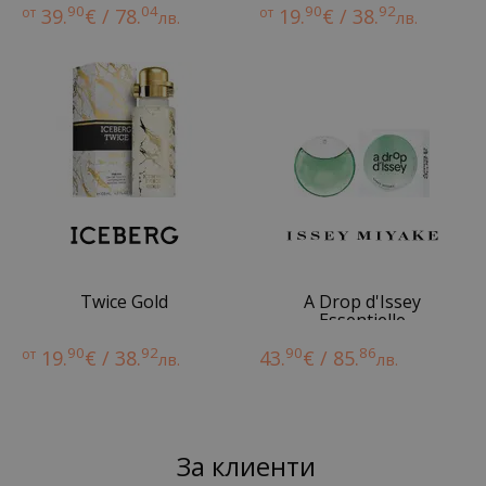
90
04
90
92
от
39.
€ / 78.
от
19.
€ / 38.
лв.
лв.
Twice Gold
A Drop d'Issey
Essentielle
90
92
90
86
от
19.
€ / 38.
43.
€ / 85.
лв.
лв.
За клиенти