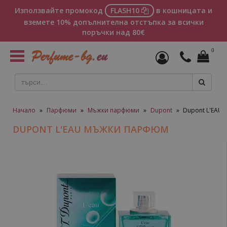
Използвайте промокод
FLASH10
в кошницата и
вземете 10% допълнителна отстъпка за всички
поръчки над 80€
0
Toggle
navigation
Начало
»
Парфюми
»
Мъжки парфюми
»
Dupont
»
Dupont L'EAU
DUPONT L'EAU МЪЖКИ ПАРФЮМ