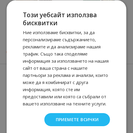
Този уебсайт използва
бисквитки
Ние използваме бисквитки, за да
Original Wood
Green Wood
персонализираме съдържанието,
рекламите и да анализираме нашия
90
66
90
79
от
25.
€ / 50.
от
22.
€ / 44.
лв.
лв.
трафик. Също така споделяме
информация за използването на нашия
сайт от ваша страна с нашите
Нови парфюми
партньори за реклама и анализи, които
може да я комбинират с друга
информация, която сте им
предоставили или която са събрали от
вашето използване на техните услуги.
ПРИЕМЕТЕ ВСИЧКИ