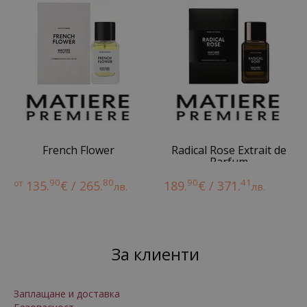
French Flower
Radical Rose Extrait de
Parfum
90
80
90
41
от
135.
€ / 265.
189.
€ / 371.
лв.
лв.
За клиенти
Заплащане и доставка