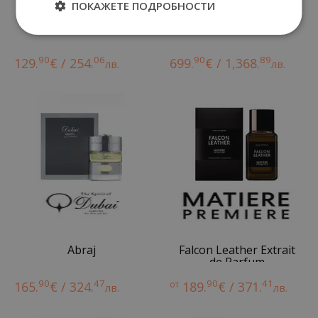
ПОКАЖЕТЕ ПОДРОБНОСТИ
Sama
Aamal
90
06
90
89
129.
€ / 254.
699.
€ / 1,368.
лв.
лв.
Abraj
Falcon Leather Extrait
de Parfum
90
47
90
41
165.
€ / 324.
от
189.
€ / 371.
лв.
лв.