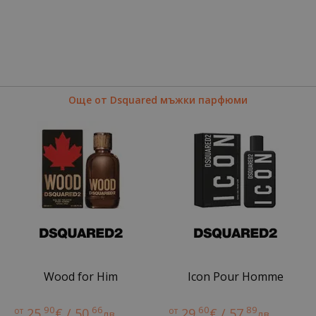
Още от Dsquared мъжки парфюми
Wood for Him
Icon Pour Homme
90
66
60
89
от
25.
€ / 50.
от
29.
€ / 57.
лв.
лв.