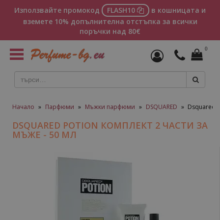
Използвайте промокод
FLASH10
в кошницата и
вземете 10% допълнителна отстъпка за всички
поръчки над 80€
0
Toggle
navigation
Начало
»
Парфюми
»
Мъжки парфюми
»
DSQUARED
»
Dsquared P
DSQUARED POTION КОМПЛЕКТ 2 ЧАСТИ ЗА
МЪЖЕ - 50 МЛ