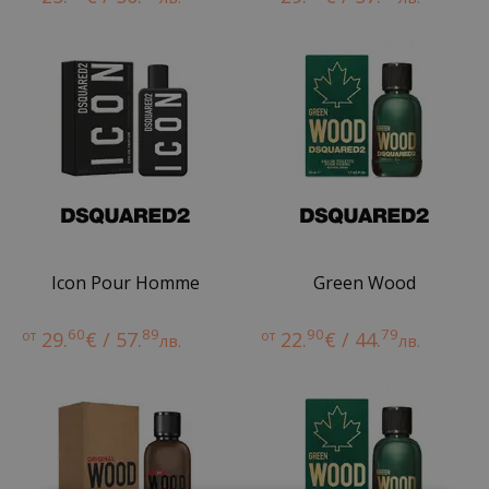
Icon Pour Homme
Green Wood
60
89
90
79
от
29.
€ / 57.
от
22.
€ / 44.
лв.
лв.