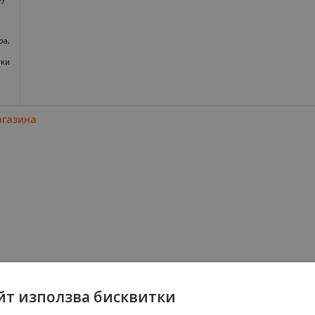
ра,
тки
агазина
йт използва бисквитки