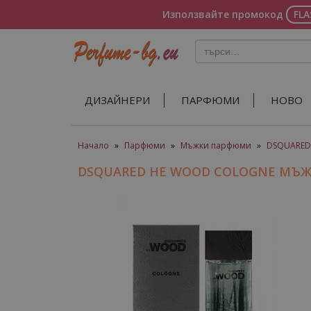
Използвайте промокод
FL
ДИЗАЙНЕРИ
ПАРФЮМИ
НОВО
Начало
»
Парфюми
»
Мъжки парфюми
»
DSQUARED
DSQUARED HE WOOD COLOGNE МЪ