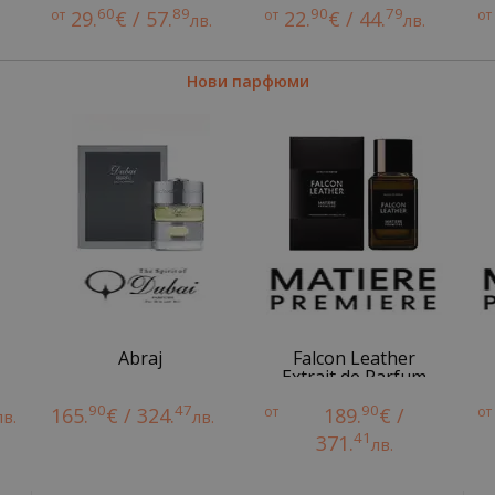
60
89
90
79
от
29.
€ / 57.
от
22.
€ / 44.
от
лв.
лв.
Нови парфюми
Abraj
Falcon Leather
Extrait de Parfum
90
47
90
165.
€ / 324.
от
189.
€ /
от
лв.
лв.
41
371.
лв.