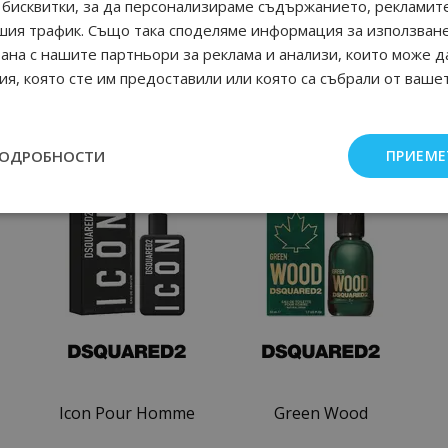
бисквитки, за да персонализираме съдържанието, рекламите
шия трафик. Също така споделяме информация за използван
рана с нашите партньори за реклама и анализи, които може д
я, която сте им предоставили или която са събрали от ваше
ПОДРОБНОСТИ
ПРИЕМЕ
Още от Dsquared мъжки парфюми
Icon Pour Homme
Green Wood