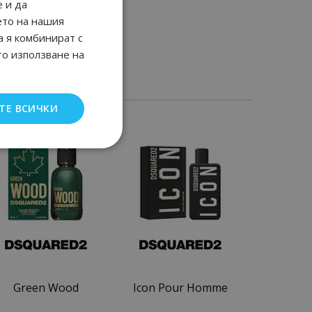
 и да
ето на нашия
а я комбинират с
то използване на
ТЕ ВСИЧКИ
Green Wood
Icon Pour Homme