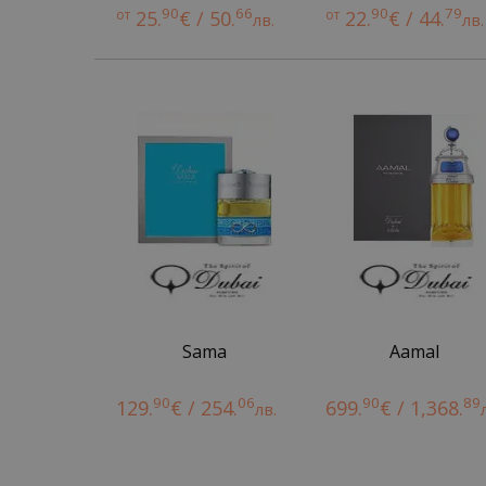
90
66
90
79
от
25.
€ / 50.
от
22.
€ / 44.
лв.
лв.
Sama
Aamal
90
06
90
89
129.
€ / 254.
699.
€ / 1,368.
лв.