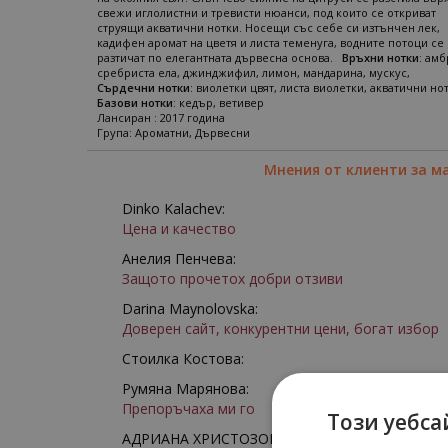
свежи иглолистни и тревисти нюанси, под които се откриват
струящи акватични нотки. Носещи със себе си изтънчен лек,
кадифен аромат на цветя и листа теменуга, водните потоци се
разтичат по елегантната дървесна основа.
Връхни нотки
: амб
сребриста ела, джинджифил, лимон, мандарина, мускус,
Сърдечни нотки
: виолетки цвят, листа виолетки, акватични но
Базови нотки
: кедър, ветивер
Лансиран : 2017 година
Група: Ароматни, Дървесни
Мнения от клиенти за м
Dinko Kalachev:
Цена и качество
Анелия Пенчева:
Защото прочетох добри отзиви
Darina Maynolovska:
Доверен сайт, конкурентни цени, богат избор
Стоилка Костова:
Румяна Марянова:
Препоръчаха ми го
Този уебса
АДРИАНА ХРИСТОЗОВА: