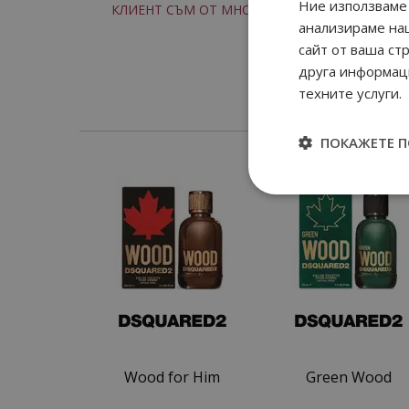
Ние използваме 
КЛИЕНТ СЪМ ОТ МНОГО ГОДИНИ
анализираме на
сайт от ваша ст
друга информаци
техните услуги.
ПОКАЖЕТЕ 
Wood for Him
Green Wood