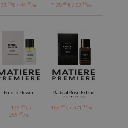
90
79
60
89
22.
€ / 44.
от
29.
€ / 57.
лв.
лв.
French Flower
Radical Rose Extrait
de Parfum
90
90
41
135.
€ /
189.
€ / 371.
лв.
80
265.
лв.