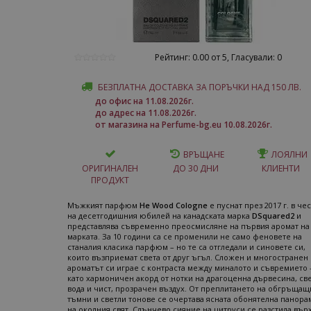
Рейтинг: 0.00 от 5, Гласували: 0
БЕЗПЛАТНА ДОСТАВКА ЗА ПОРЪЧКИ НАД 150 ЛВ.
до офис на 11.08.2026г.
до адрес на 11.08.2026г.
от магазина на Perfume-bg.eu 10.08.2026г.
ВРЪЩАНЕ
ЛОЯЛНИ
ОРИГИНАЛЕН
ДО 30 ДНИ
КЛИЕНТИ
ПРОДУКТ
Мъжкият парфюм
He Wood Cologne
е пуснат през 2017 г. в чес
на десетгодишния юбилей на канадската марка
DSquared2
и
представлява съвременно преосмисляне на първия аромат на
марката. За 10 години са се променили не само феновете на
станалия класика парфюм – но те са отгледали и синовете си,
които възприемат света от друг ъгъл. Сложен и многостранен
ароматът си играе с контраста между миналото и съвремието 
като хармоничен акорд от нотки на драгоценна дървесина, св
вода и чист, прозрачен въздух. От преплитането на обгръщащ
тъмни и светли тонове се очертава ясната обонятелна панора
на околния свят. Слънчево сияние на цитруси се разстила вър