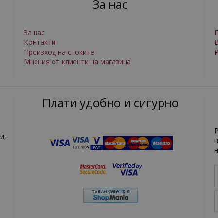
За нас
За нас
П
Контакти
Произход на стоките
Р
Мнения от клиенти на магазина
Плати удобно и сигурно
Р
и,
н
н