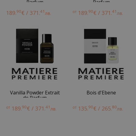
Parfum
Parfum
90
41
90
41
189.
€ / 371.
от
189.
€ / 371.
лв.
лв.
Vanilla Powder Extrait
Bois d'Ebene
de Parfum
90
41
90
80
от
189.
€ / 371.
от
135.
€ / 265.
лв.
лв.