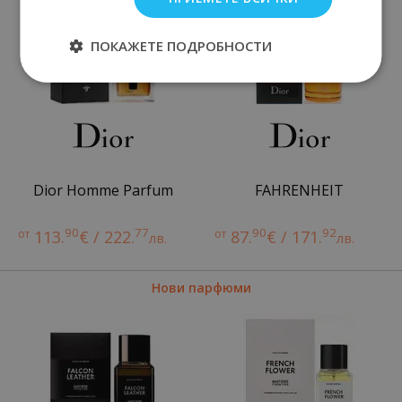
ПОКАЖЕТЕ ПОДРОБНОСТИ
Dior Homme Parfum
FAHRENHEIT
90
77
90
92
от
113.
€ / 222.
от
87.
€ / 171.
лв.
лв.
Нови парфюми