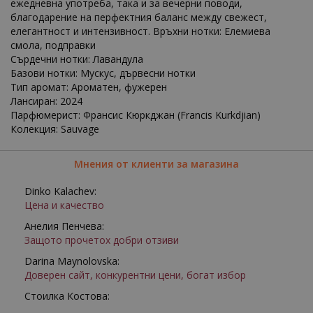
ежедневна употреба, така и за вечерни поводи,
благодарение на перфектния баланс между свежест,
елегантност и интензивност. Връхни нотки: Елемиева
смола, подправки
Сърдечни нотки: Лавандула
Базови нотки: Мускус, дървесни нотки
Тип аромат: Ароматен, фужерен
Лансиран: 2024
Парфюмерист: Франсис Кюркджан (Francis Kurkdjian)
Колекция: Sauvage
Мнения от клиенти за магазина
Dinko Kalachev:
Цена и качество
Анелия Пенчева:
Защото прочетох добри отзиви
Darina Maynolovska:
Доверен сайт, конкурентни цени, богат избор
Стоилка Костова: