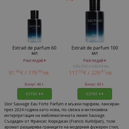
Extrait de parfum 60
Extrait de parfum 100
мл
мл
Разгледай
Разгледай
125.73€ / 245.91лв.
98
90
55
91
91.
€ /
179.
лв.
117.
€ /
229.
лв.
Бонус: 46 т.
Бонус: 63 т.
КУПИ
КУПИ
Dior Sauvage Eau Forte Parfum е мъжки парфюм, лансиран
през 2024 година като нова, по-свежа и интензивна
интерпретация на емблематичната линия Sauvage.
Създаден от Франсис Кюркджан (Francis Kurkdjian), този
аромат разширява границите на модерния фужерен стил,