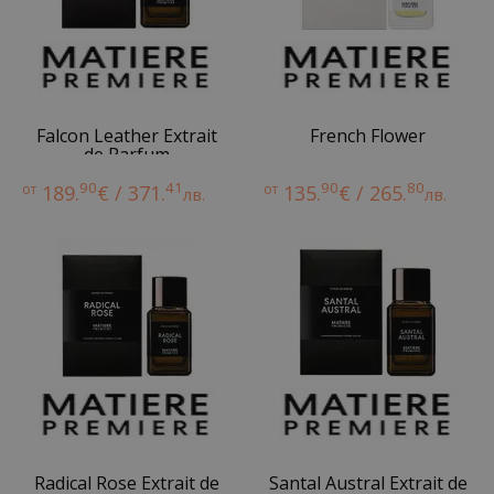
Falcon Leather Extrait
French Flower
de Parfum
90
41
90
80
от
189.
€ / 371.
от
135.
€ / 265.
лв.
лв.
Radical Rose Extrait de
Santal Austral Extrait de