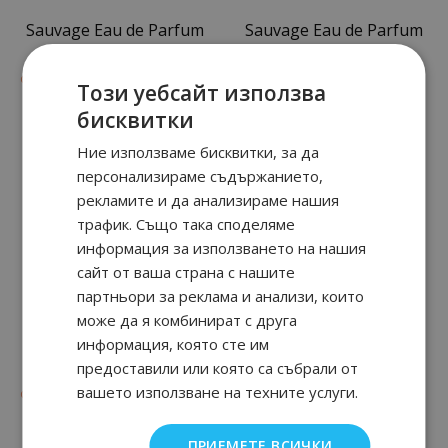
Sauvage Eau de Parfum
Sauvage Eau de Parfum
90
18
90
18
от
81.
€ / 160.
от
81.
€ / 160.
лв.
лв.
Този уебсайт използва
бисквитки
Ние използваме бисквитки, за да
персонализираме съдържанието,
рекламите и да анализираме нашия
трафик. Също така споделяме
информация за използването на нашия
сайт от ваша страна с нашите
партньори за реклама и анализи, които
може да я комбинират с друга
информация, която сте им
HOMME INTENSE
FAHRENHEIT
предоставили или която са събрали от
вашето използване на техните услуги.
90
83
90
92
от
89.
€ / 175.
от
87.
€ / 171.
лв.
лв.
ПРИЕМЕТЕ ВСИЧКИ