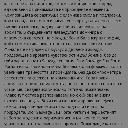
като съчетава пикантни, смолисти и дървесни акорди,
вдъхновени от динамиката на природните елементи.
Композицията се разгръща с елемиева смола и подправки,
които придават топъл и пикантен старт, допълнен от леко
смолисти нюанси, подчертаващи изтънчеността на
аромата. В сърцевината лавандулата доминира с
класическа свежест, но с по-дълбок и балансиран профил,
който омекотява пикантността на откриващите нотки.
Финалът е изграден от мускус и дървесни акорди,
придаващи на аромата чувственост и дълбочина, без да
губи характерната Sauvage енергия. Dior Sauvage Eau Forte
Parfum използва иновативна безалкохолна формула, която
увеличава трайността и проекцията, без да компрометира
естествената свежест на композицията. Това прави
аромата по-нежен към кожата, но също толкова наситен и
устойчив, създавайки уникално сетивно изживяване.
Флаконът остава разпознаваем, но с обновена визия,
включваща по-дълбоки сини нюанси и преливащ ефект,
символизиращи динамиката на водата и силата на
природата. Dior Sauvage Eau Forte Parfum е перфектният
избор за модерния, харизматичен мъж, който търси
универсален, но запомнящ се аромат. Подходящ е както за