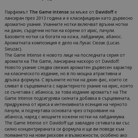
Парфюмът
The Game Intense
за мъже от
Davidoff
е
лансиран през 2013 година и е класифициран като дървесно
ароматно ухание. Уханните нотки включват връхни нотки
на джин, сърдечни нотки на корени от ирис, пачули.
Базовите нотки са богати на кожа, лабданиум, абанос.
Ароматната композиция е дело на Лукас Сюзак (Lucas
Sieuzac).
The Game Intense е новото лице на последната серия от
аромати на The Game, лансирана наскоро от Davidoff.
Новото ухание следва свежия ароматен дървесен характер
на класическото издание, но в по-мощна атрактивна и
дръзка формула. С връхните нотки на джин фис, които се
сливат в сърцевината с характерното ухание на ирис, която
се съчетава с абаноса, за това издание ароматът на The
Game Intense подсигурява силната добавка в сърцевината,
придружена от ириса и интензивната есенция на черното
пачули, и подчертава основата чрез открояване на
абаноса, наред с мощните кожени нотки на лабданиума.
The Game Intense от Davidoff ще завладее сетивата ви със
силно концентрираната си формула и ще ви поведе към
поемането на нови рискове и възможности, особено ако