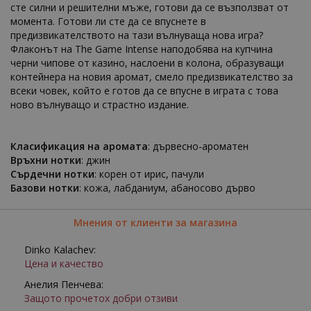
сте силни и решителни мъже, готови да се възползват от
момента. Готови ли сте да се впуснете в
предизвикателството на тази вълнуваща нова игра?
Флаконът на The Game Intense наподобява на купчина
черни чипове от казино, наслоени в колона, образуващи
контейнера на новия аромат, смело предизвикателство за
всеки човек, който е готов да се впусне в играта с това
ново вълнуващо и страстно издание.
Класификация на аромата
: дървесно-ароматен
Връхни нотки
: джин
Сърдечни нотки
: корен от ирис, пачули
Базови нотки
: кожа, лабданиум, абаносово дърво
Мнения от клиенти за магазина
Dinko Kalachev:
Цена и качество
Анелия Пенчева:
Защото прочетох добри отзиви