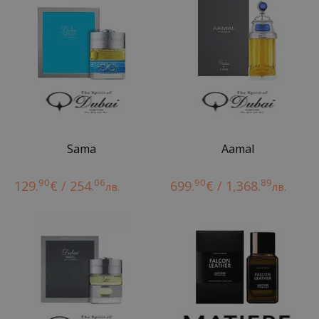
Sama
Aamal
90
06
90
89
129.
€ / 254.
699.
€ / 1,368.
лв.
лв.