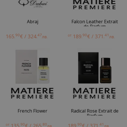
Abraj
Falcon Leather Extrait
de Parfum
90
47
90
41
165.
€ / 324.
от
189.
€ / 371.
лв.
лв.
French Flower
Radical Rose Extrait de
Parfum
90
80
90
41
от
135.
€ / 265.
189.
€ / 371.
лв.
лв.