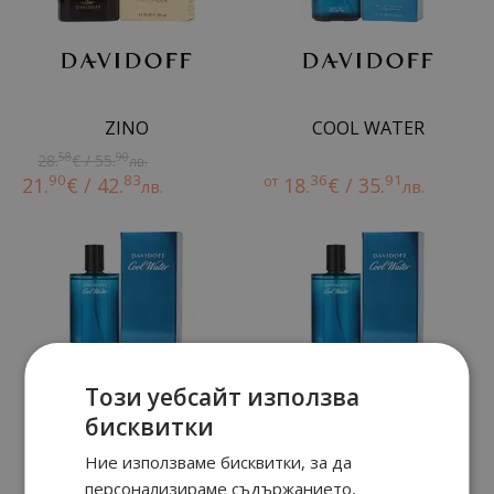
ZINO
COOL WATER
58
90
28.
€ / 55.
лв.
90
83
36
91
21.
€ / 42.
от
18.
€ / 35.
лв.
лв.
Този уебсайт използва
бисквитки
Ние използваме бисквитки, за да
COOL WATER
COOL WATER
персонализираме съдържанието,