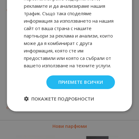
рекламите и да анализираме нашия
36
91
36
91
от
18.
€ / 35.
от
18.
€ / 35.
лв.
лв.
трафик. Също така споделяме
информация за използването на нашия
сайт от ваша страна с нашите
партньори за реклама и анализи, които
може да я комбинират с друга
информация, която сте им
предоставили или която са събрали от
вашето използване на техните услуги.
ПРИЕМЕТЕ ВСИЧКИ
HOT WATER
CHAMPION
ПОКАЖЕТЕ ПОДРОБНОСТИ
90
01
40
90
от
17.
€ / 35.
от
20.
€ / 39.
лв.
лв.
Нови парфюми