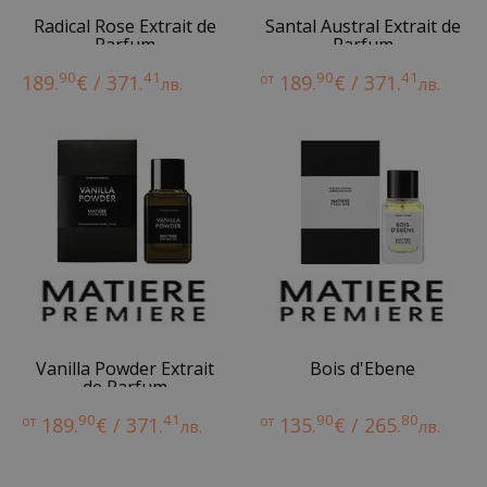
Radical Rose Extrait de
Santal Austral Extrait de
Parfum
Parfum
90
41
90
41
189.
€ / 371.
от
189.
€ / 371.
лв.
лв.
Vanilla Powder Extrait
Bois d'Ebene
de Parfum
90
41
90
80
от
189.
€ / 371.
от
135.
€ / 265.
лв.
лв.