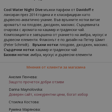
Cool Water Night Dive
мъжки парфюм от
Davidoff
е
лансиран през 2014 година и е класифициран като
дървесно-акватично ухание. Във връхните нотки витае
ароматът на плодове, джоджен, маскикс. Сърцевината
очарова с аромата на кашмир и градински чай.
Композицията е завършена от уханието на амбра, мускус и
дървесни елементи. Флаконът е по дизайн на Петер Шмит
(Peter Schmidt).
Връхни нотки
: плодове, джоджен, маскикс.
Сърдечни нотки
: кашмир и градински чай
Базови нотки
: амбра, мускус и дървесни елементи
Мнения от клиенти за магазина
Анелия Пенчева:
Защото прочетох добри отзиви
Darina Maynolovska:
Доверен сайт, конкурентни цени, богат избор
Стоилка Костова:
Румяна Марянова: