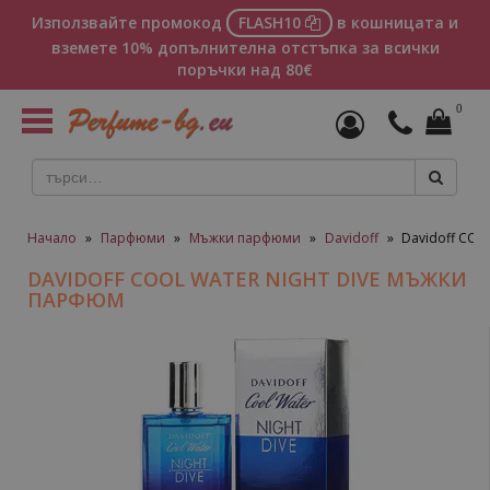
Използвайте промокод
FLASH10
в кошницата и
вземете 10% допълнителна отстъпка за всички
поръчки над 80€
0
Toggle
navigation
Начало
»
Парфюми
»
Мъжки парфюми
»
Davidoff
»
Davidoff CO
DAVIDOFF COOL WATER NIGHT DIVE МЪЖКИ
ПАРФЮМ