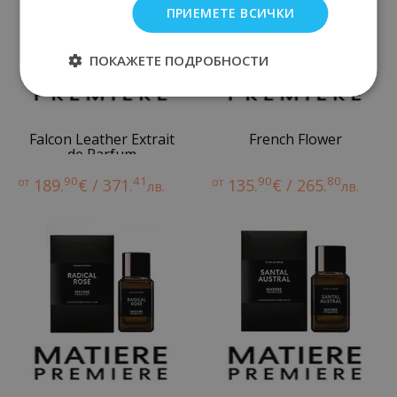
ПРИЕМЕТЕ ВСИЧКИ
ПОКАЖЕТЕ ПОДРОБНОСТИ
Falcon Leather Extrait
French Flower
de Parfum
90
41
90
80
от
189.
€ / 371.
от
135.
€ / 265.
лв.
лв.