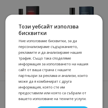
Този уебсайт използва
бисквитки
Ние използваме бисквитки, за да
персонализираме съдържанието,
рекламите и да анализираме нашия
трафик. Също така споделяме
HOT WATER
Cool Water Parfum
информация за използването на нашия
сайт от ваша страна с нашите
90
01
90
39
от
17.
€ / 35.
от
31.
€ / 62.
лв.
лв.
партньори за реклама и анализи, които
може да я комбинират с друга
Нови парфюми
информация, която сте им
предоставили или която са събрали от
вашето използване на техните услуги.