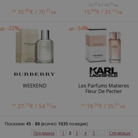
47
90
23.
€ / 45.
лв.
90
21
90
10
от
35.
€ / 70.
15.
€ / 31.
лв.
лв.
-22%
-34%
до
до
WEEKEND
Les Parfums Matieres
Fleur De Pecher
70
18
36
91
от
27.
€ / 54.
от
18.
€ / 35.
лв.
лв.
Показани
45
-
88
(всичко
1035
позиции)
Предишна
1
2
3
4
5
...
Следваща