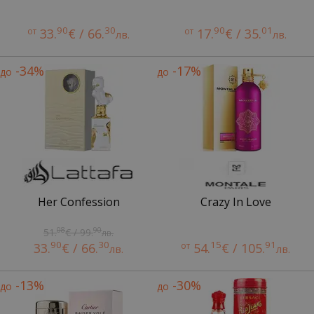
90
30
90
01
от
33.
€ / 66.
от
17.
€ / 35.
лв.
лв.
-34%
-17%
до
до
Her Confession
Crazy In Love
08
90
51.
€ / 99.
лв.
90
30
15
91
33.
€ / 66.
от
54.
€ / 105.
лв.
лв.
-13%
-30%
до
до