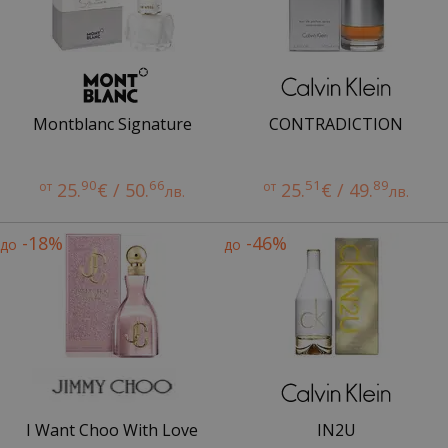
Montblanc Signature
CONTRADICTION
90
66
51
89
от
25.
€ / 50.
от
25.
€ / 49.
лв.
лв.
-18%
-46%
до
до
I Want Choo With Love
IN2U