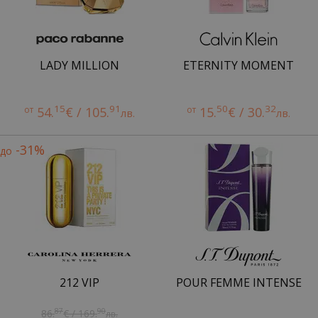
LADY MILLION
ETERNITY MOMENT
15
91
50
32
от
54.
€ / 105.
от
15.
€ / 30.
лв.
лв.
-31%
до
212 VIP
POUR FEMME INTENSE
87
90
86.
€ / 169.
лв.