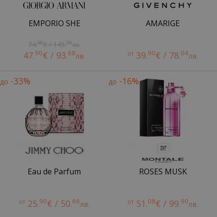
EMPORIO SHE
AMARIGE
60
90
74.
€ / 145.
лв.
90
68
90
04
47.
€ / 93.
от
39.
€ / 78.
лв.
лв.
-33%
-16%
до
до
Eau de Parfum
ROSES MUSK
90
66
08
90
от
25.
€ / 50.
от
51.
€ / 99.
лв.
лв.