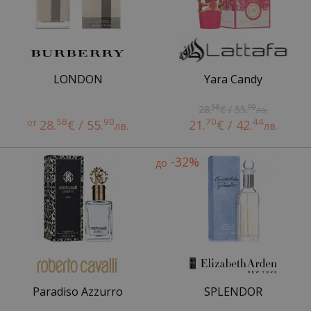
LONDON
Yara Candy
58
90
28.
€ / 55.
лв.
58
90
70
44
от
28.
€ / 55.
21.
€ / 42.
лв.
лв.
-32%
до
Paradiso Azzurro
SPLENDOR