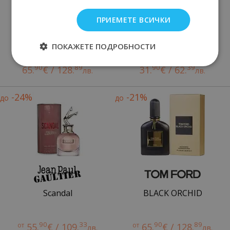
ПРИЕМЕТЕ ВСИЧКИ
This is Her
PLACE VENDOME
ПОКАЖЕТЕ ПОДРОБНОСТИ
82
89
85
90
84.
€ / 165.
40.
€ / 79.
лв.
лв.
90
89
90
39
65.
€ / 128.
31.
€ / 62.
лв.
лв.
-24%
-21%
до
до
Scandal
BLACK ORCHID
90
33
90
89
от
55.
€ / 109.
от
65.
€ / 128.
лв.
лв.