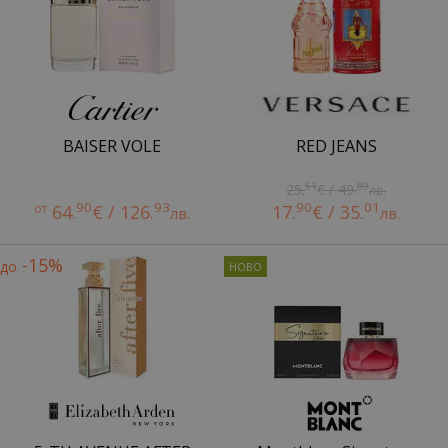
BAISER VOLE
RED JEANS
51
89
25.
€ / 49.
лв.
90
93
90
01
от
64.
€ / 126.
17.
€ / 35.
лв.
лв.
-15%
до