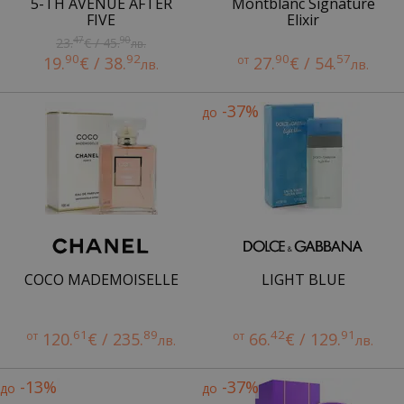
5-TH AVENUE AFTER
Montblanc Signature
FIVE
Elixir
47
90
23.
€ / 45.
лв.
90
92
90
57
19.
€ / 38.
от
27.
€ / 54.
лв.
лв.
-37%
до
COCO MADEMOISELLE
LIGHT BLUE
61
89
42
91
от
120.
€ / 235.
от
66.
€ / 129.
лв.
лв.
-13%
-37%
до
до