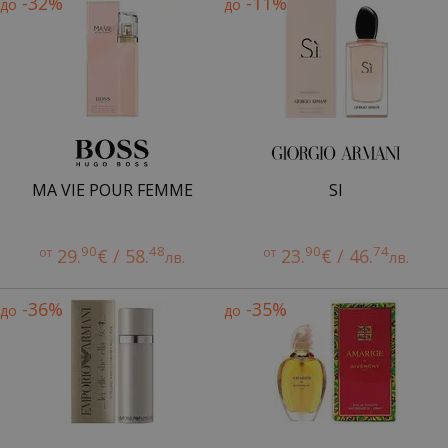
-32%
-11%
до
до
MA VIE POUR FEMME
SI
90
48
90
74
от
29.
€ / 58.
от
23.
€ / 46.
лв.
лв.
-36%
-35%
до
до