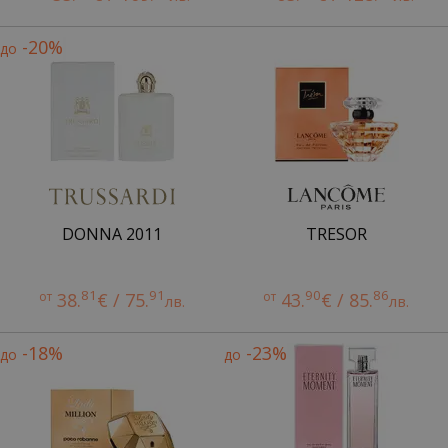
-20%
до
DONNA 2011
TRESOR
81
91
90
86
от
38.
€ / 75.
от
43.
€ / 85.
лв.
лв.
-18%
-23%
до
до