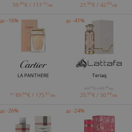
90
15
90
83
59.
€ / 117.
21.
€ / 42.
лв.
лв.
-16%
-41%
до
до
LA PANTHERE
Teriaq
92
90
43.
€ / 85.
лв.
94
91
90
66
от
89.
€ / 175.
25.
€ / 50.
лв.
лв.
-26%
-24%
до
до