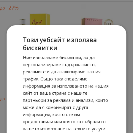
-27%
до
Този уебсайт използва
бисквитки
Ние използваме бисквитки, за да
A Girl In Capri
Supremacy Pink
персонализираме съдържанието,
рекламите и да анализираме нашия
трафик. Също така споделяме
90
88
90
99
от
20.
€ / 40.
40.
€ / 79.
лв.
лв.
информация за използването на нашия
сайт от ваша страна с нашите
-22%
-22%
до
до
партньори за реклама и анализи, които
може да я комбинират с друга
информация, която сте им
предоставили или която са събрали от
вашето използване на техните услуги.