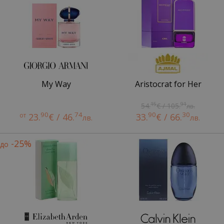
My Way
Aristocrat for Her
15
91
54.
€ / 105.
лв.
90
74
90
30
от
23.
€ / 46.
33.
€ / 66.
лв.
лв.
-25%
до