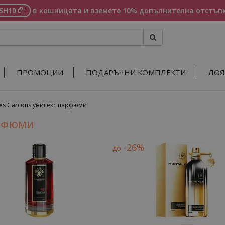
ASH10
в кошницата и вземете 10% допълнителна отстъпк
ПРОМОЦИИ
ПОДАРЪЧНИ КОМПЛЕКТИ
ЛОЯ
s Garcons унисекс парфюми
АРФЮМИ
-26%
до