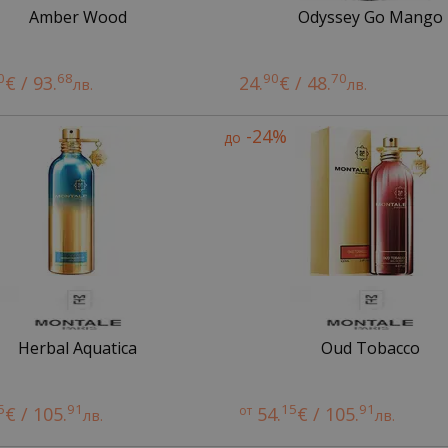
Amber Wood
Odyssey Go Mango
0
68
90
70
€ / 93.
24.
€ / 48.
лв.
лв.
-24%
до
Herbal Aquatica
Oud Tobacco
5
91
15
91
€ / 105.
от
54.
€ / 105.
лв.
лв.