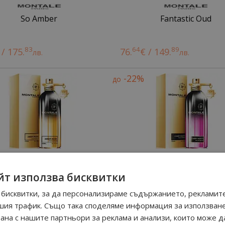
So Amber
Fantastic Oud
83
64
89
 / 175.
76.
€ / 149.
лв.
лв.
-22%
до
йт използва бисквитки
Amber Musk
Starry Night
бисквитки, за да персонализираме съдържанието, рекламите
шия трафик. Също така споделяме информация за използван
89
 / 189.
лв.
23
08
90
 / 158.
от
51.
€ / 99.
рана с нашите партньори за реклама и анализи, които може д
лв.
лв.