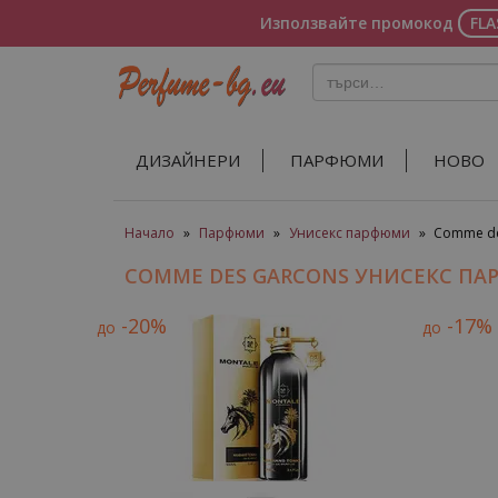
Използвайте промокод
FL
ДИЗАЙНЕРИ
ПАРФЮМИ
НОВО
Начало
»
Парфюми
»
Унисекс парфюми
»
Comme de
COMME DES GARCONS УНИСЕКС П
-20%
-17%
до
до