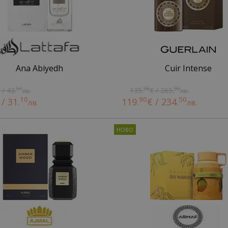
Ana Abiyedh
Cuir Intense
91
95
90
 / 43.
135.
€ / 265.
лв.
лв.
10
90
50
 / 31.
119.
€ / 234.
лв.
лв.