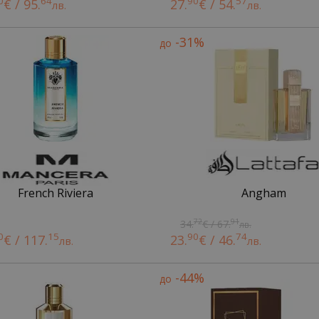
0
64
90
57
€ / 95.
27.
€ / 54.
лв.
лв.
-31%
до
French Riviera
Angham
72
91
34.
€ / 67.
лв.
0
15
90
74
€ / 117.
23.
€ / 46.
лв.
лв.
-44%
до