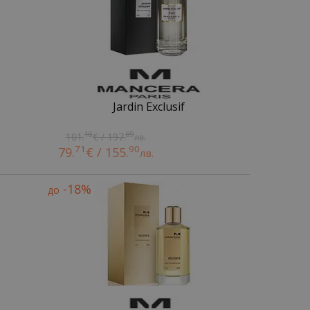
Jardin Exclusif
18
89
101.
€ / 197.
лв.
71
90
79.
€ / 155.
лв.
-18%
до