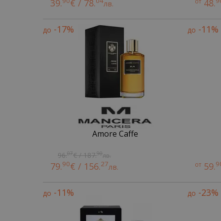
90
04
9
39.
€ / 78.
от
48.
лв.
-17%
-11%
до
до
Amore Caffe
07
90
96.
€ / 187.
лв.
90
27
9
79.
€ / 156.
от
59.
лв.
-11%
-23%
до
до