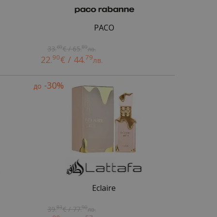
PACO
69
89
33.
€ / 65.
лв.
90
79
22.
€ / 44.
лв.
-30%
до
Eclaire
83
90
39.
€ / 77.
лв.