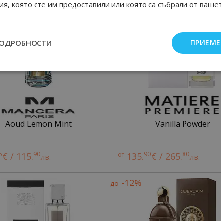
я, която сте им предоставили или която са събрали от ваше
ПОДРОБНОСТИ
ПРИЕМЕ
Aoud Lemon Mint
Vanilla Powder
6
90
90
80
€ / 115.
от
135.
€ / 265.
лв.
лв.
-12%
до