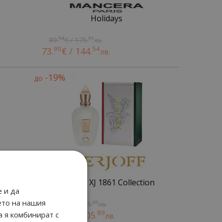
Holidays
94
91
89.
€ / 175.
лв.
90
54
73.
€ / 144.
лв.
-19%
до
Naxos - XJ 1861 Collection
 и да
ето на нашия
19
89
192.
€ / 375.
лв.
40
89
156.
€ / 305.
а я комбинират с
лв.