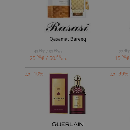
Qasamat Bareeq
92
90
45
43.
€ / 85.
22.
€
лв.
90
66
90
25.
€ / 50.
15.
€
лв.
-10%
-39%
до
до