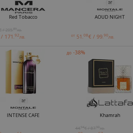
Red Tobacco
AOUD NIGHT
89
€ / 205.
лв.
92
08
90
 / 171.
от
51.
€ / 99.
лв.
лв.
-38%
до
INTENSE CAFE
Khamrah
94
90
44.
€ / 87.
лв.