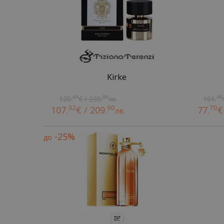
Kirke
61
89
18
120.
€ / 235.
101.
лв.
32
90
70
107.
€ / 209.
77.
€
лв.
-25%
до