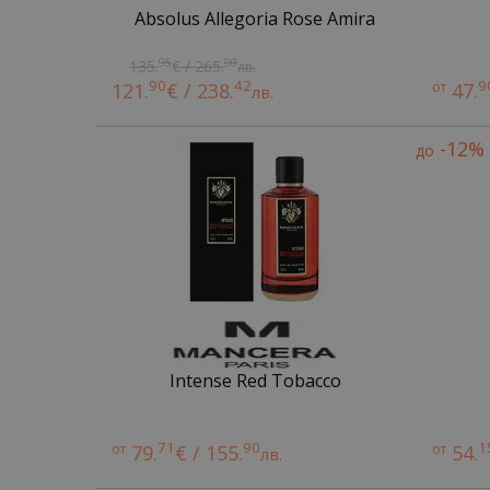
Absolus Allegoria Rose Amira
95
90
135.
€ / 265.
лв.
90
42
9
121.
€ / 238.
от
47.
лв.
-12%
до
Intense Red Tobacco
71
90
1
от
79.
€ / 155.
от
54.
лв.