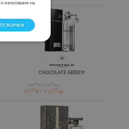
то използване на
-17%
до
ТЕ ВСИЧКИ
CHOCOLATE GREEDY
48
89
69.
€ / 135.
лв.
80
05
57.
€ / 113.
лв.