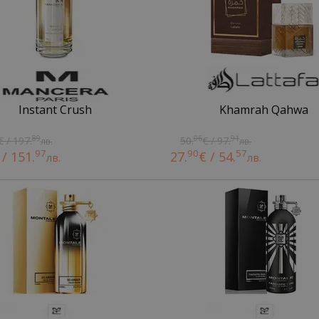
Instant Crush
Khamrah Qahwa
89
06
91
€ / 197.
50.
€ / 97.
лв.
лв.
97
90
57
 / 151.
27.
€ / 54.
лв.
лв.