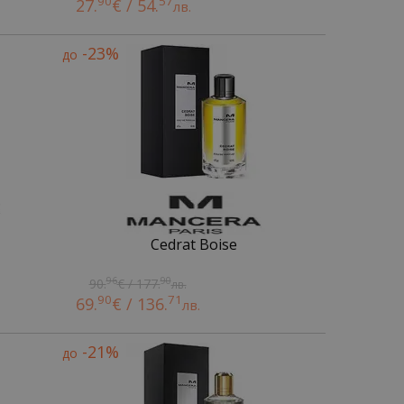
90
57
27.
€ / 54.
лв.
-23%
до
Cedrat Boise
96
90
90.
€ / 177.
лв.
90
71
69.
€ / 136.
лв.
-21%
до