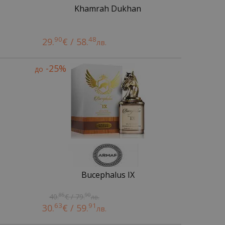
Khamrah Dukhan
90
48
29.
€ / 58.
лв.
-25%
до
Bucephalus IX
85
90
40.
€ / 79.
лв.
63
91
30.
€ / 59.
лв.