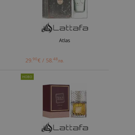
Atlas
90
48
29.
€ / 58.
лв.