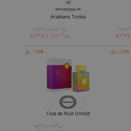
Arabians Tonka
39
90
27
110.
€ / 215.
105.
лв.
90
92
90
87.
€ / 171.
87.
€
лв.
-19%
-23%
до
до
Club de Nuit Untold
03
89
49.
€ / 95.
лв.