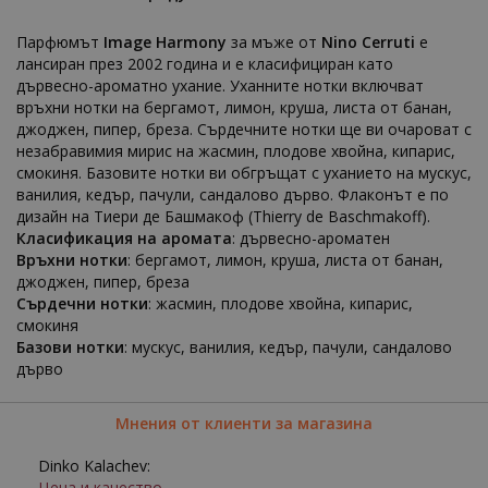
Парфюмът
Image Harmony
за мъже от
Nino Cerruti
е
лансиран през 2002 година и е класифициран като
дървесно-ароматно ухание. Уханните нотки включват
връхни нотки на бергамот, лимон, круша, листа от банан,
джоджен, пипер, бреза. Сърдечните нотки ще ви очароват с
незабравимия мирис на жасмин, плодове хвойна, кипарис,
смокиня. Базовите нотки ви обгръщат с уханието на мускус,
ванилия, кедър, пачули, сандалово дърво. Флаконът е по
дизайн на Тиери де Башмакоф (Thierry de Baschmakoff).
Класификация на аромата
: дървесно-ароматен
Връхни нотки
: бергамот, лимон, круша, листа от банан,
джоджен, пипер, бреза
Сърдечни нотки
: жасмин, плодове хвойна, кипарис,
смокиня
Базови нотки
: мускус, ванилия, кедър, пачули, сандалово
дърво
Мнения от клиенти за магазина
Dinko Kalachev:
Цена и качество