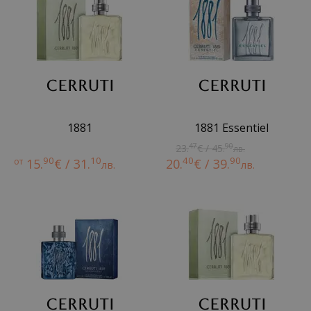
1881
1881 Essentiel
47
90
23.
€ / 45.
лв.
90
10
40
90
от
15.
€ / 31.
20.
€ / 39.
лв.
лв.