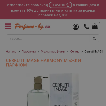
Използвайте промокод
FLASH10
в кошницата и
вземете 10% допълнителна отстъпка за всички
поръчки над 80€
0
Toggle
navigation
Начало
»
Парфюми
»
Мъжки парфюми
»
Cerruti
»
Cerruti IMAGE
CERRUTI IMAGE HARMONY МЪЖКИ
ПАРФЮМ