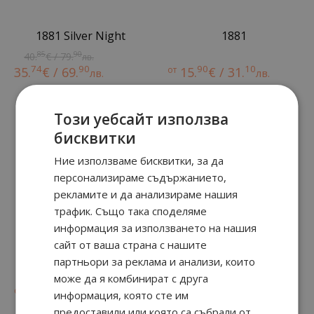
1881 Silver Night
1881
85
90
40.
€ / 79.
лв.
74
90
90
10
35.
€ / 69.
от
15.
€ / 31.
лв.
лв.
Този уебсайт използва
бисквитки
Ние използваме бисквитки, за да
персонализираме съдържанието,
рекламите и да анализираме нашия
трафик. Също така споделяме
информация за използването на нашия
сайт от ваша страна с нашите
1881
партньори за реклама и анализи, които
може да я комбинират с друга
90
10
от
15.
€ / 31.
лв.
информация, която сте им
предоставили или която са събрали от