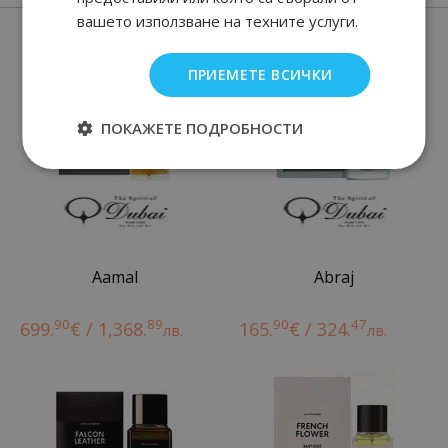
вашето използване на техните услуги.
Нови парфюми
ПРИЕМЕТЕ ВСИЧКИ
ПОКАЖЕТЕ ПОДРОБНОСТИ
Aamal
Abraj
90
89
90
47
699.
€ / 1,368.
165.
€ / 324.
лв.
лв.