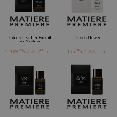
Falcon Leather Extrait
French Flower
de Parfum
90
41
90
80
от
189.
€ / 371.
от
135.
€ / 265.
лв.
лв.