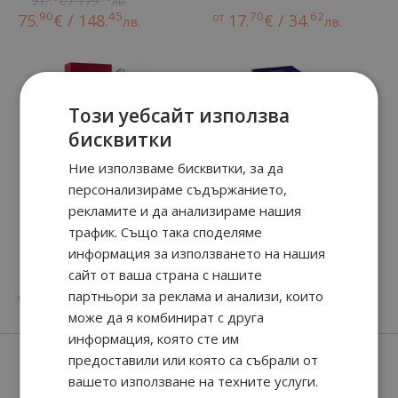
91.
€ / 179.
лв.
90
45
70
62
75.
€ / 148.
от
17.
€ / 34.
лв.
лв.
Този уебсайт използва
бисквитки
Ние използваме бисквитки, за да
персонализираме съдържанието,
рекламите и да анализираме нашия
трафик. Също така споделяме
информация за използването на нашия
Declaration Parfum
Pasha de Parfum
сайт от ваша страна с нашите
90
12
105.
€ / 207.
лв.
партньори за реклама и анализи, които
62
90
90
61
от
75.
€ / 147.
94.
€ / 185.
лв.
лв.
може да я комбинират с друга
информация, която сте им
Нови парфюми
предоставили или която са събрали от
вашето използване на техните услуги.