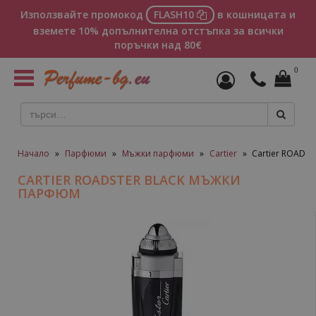
Използвайте промокод
FLASH10
в кошницата и
вземете 10% допълнителна отстъпка за всички
поръчки над 80€
0
Toggle
navigation
Начало
»
Парфюми
»
Мъжки парфюми
»
Cartier
»
Cartier ROADS
CARTIER ROADSTER BLACK МЪЖКИ
ПАРФЮМ