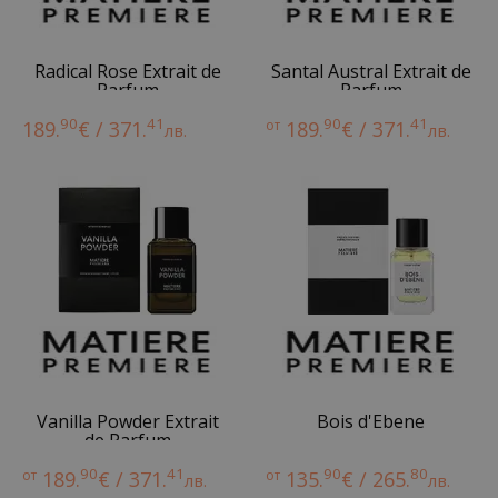
Radical Rose Extrait de
Santal Austral Extrait de
Parfum
Parfum
90
41
90
41
189.
€ / 371.
от
189.
€ / 371.
лв.
лв.
Vanilla Powder Extrait
Bois d'Ebene
de Parfum
90
41
90
80
от
189.
€ / 371.
от
135.
€ / 265.
лв.
лв.