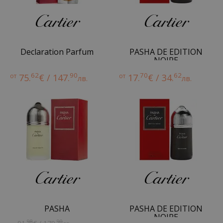
Declaration Parfum
PASHA DE EDITION
NOIRE
62
90
70
62
от
75.
€ / 147.
от
17.
€ / 34.
лв.
лв.
PASHA
PASHA DE EDITION
NOIRE
98
90