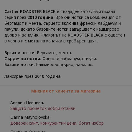
Cartier ROADSTER BLACK
е създаден като лимитирана
серия през
2010 година
. Връхни нотки са комбинация от
бергамот и мента, сърцето включва френски лабданум и
пачули, докато базовите нотки завършват с кашмирово
дърво и ванилия. Флаконът на
ROADSTER BLACK
е оцветен
в черно и с метална капачка в сребърен цвят.
Връхни нотки:
Бергамот, мента.
Сърдечни нотки:
Френски лабданум, пачули.
Базови нотки:
Кашмирово дърво, ванилия.
Лансиран през
2010 година
.
Мнения от клиенти за магазина
Анелия Пенчева:
Защото прочетох добри отзиви
Darina Maynolovska:
Доверен сайт, конкурентни цени, богат избор
Стоилка Костова: