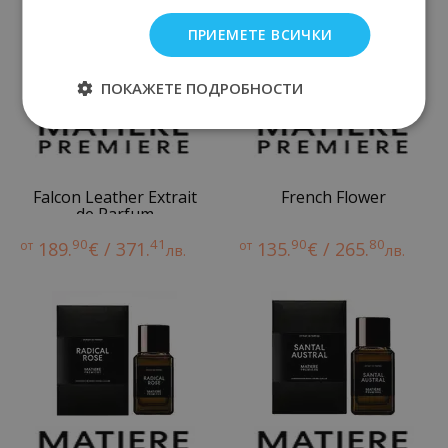
ПРИЕМЕТЕ ВСИЧКИ
ПОКАЖЕТЕ ПОДРОБНОСТИ
Falcon Leather Extrait
French Flower
de Parfum
90
41
90
80
от
189.
€ / 371.
от
135.
€ / 265.
лв.
лв.