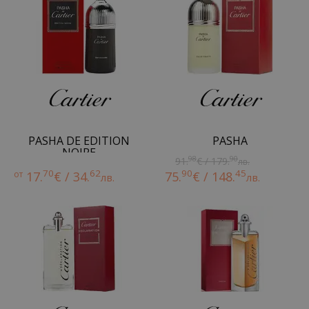
PASHA DE EDITION
PASHA
NOIRE
98
90
91.
€ / 179.
лв.
70
62
90
45
от
17.
€ / 34.
75.
€ / 148.
лв.
лв.