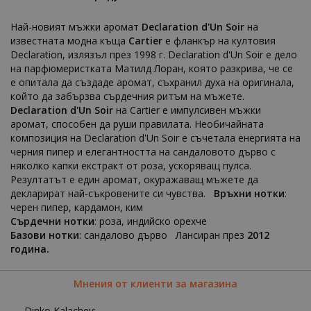
Най-новият мъжки аромат
Declaration d'Un Soir
на
известната модна къща
Cartier
е фланкър на култовия
Declaration, излязъл през 1998 г. Declaration d'Un Soir е дело
на парфюмеристката Матилд Лоран, която разкрива, че се
е опитала да създаде аромат, съхранил духа на оригинала,
който да забързва сърдечния ритъм на мъжете.
Declaration d'Un Soir
на Cartier е импулсивен мъжки
аромат, способен да руши правилата. Необичайната
композиция на Declaration d'Un Soir е съчетала енергията на
черния пипер и елегантността на сандаловото дърво с
няколко капки екстракт от роза, ускоряващ пулса.
Резултатът е един аромат, окуражаващ мъжете да
декларират най-съкровените си чувства.
Връхни нотки
:
черен пипер, кардамон, ким
Сърдечни нотки
: роза, индийско орехче
Базови нотки
: сандалово дърво Лансиран през
2012
година.
Мнения от клиенти за магазина
Dinko Kalachev: