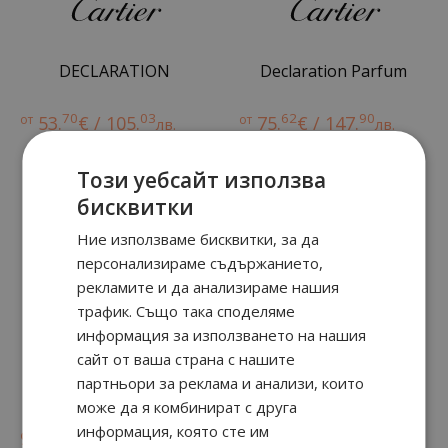
DECLARATION
Declaration Parfum
70
03
62
90
от
53.
€ / 105.
от
75.
€ / 147.
лв.
лв.
Този уебсайт използва
бисквитки
Ние използваме бисквитки, за да
персонализираме съдържанието,
рекламите и да анализираме нашия
трафик. Също така споделяме
информация за използването на нашия
сайт от ваша страна с нашите
партньори за реклама и анализи, които
Pasha de Parfum
DECLARATION
може да я комбинират с друга
90
12
105.
€ / 207.
лв.
информация, която сте им
90
61
70
03
94.
€ / 185.
от
53.
€ / 105.
лв.
лв.