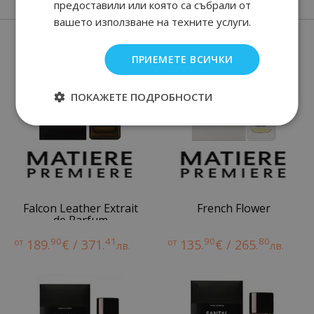
предоставили или която са събрали от
вашето използване на техните услуги.
Нови парфюми
ПРИЕМЕТЕ ВСИЧКИ
ПОКАЖЕТЕ ПОДРОБНОСТИ
Falcon Leather Extrait
French Flower
de Parfum
90
41
90
80
от
189.
€ / 371.
от
135.
€ / 265.
лв.
лв.