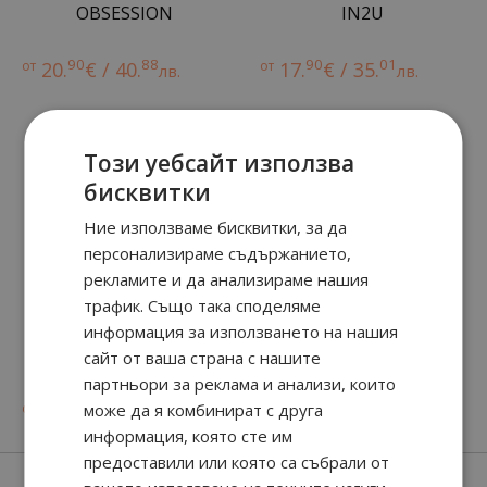
OBSESSION
IN2U
90
88
90
01
от
20.
€ / 40.
от
17.
€ / 35.
лв.
лв.
Този уебсайт използва
бисквитки
Ние използваме бисквитки, за да
персонализираме съдържанието,
рекламите и да анализираме нашия
трафик. Също така споделяме
информация за използването на нашия
FORBIDDEN EUPHORIA
ESCAPE
сайт от ваша страна с нашите
партньори за реклама и анализи, които
74
90
35.
€ / 69.
лв.
85
90
70
18
от
40.
може да я комбинират с друга
€ / 79.
27.
€ / 54.
лв.
лв.
информация, която сте им
предоставили или която са събрали от
Нови парфюми