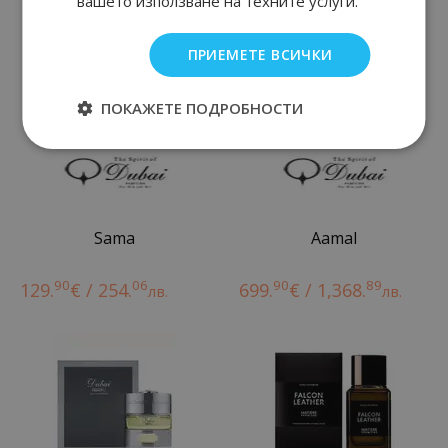
вашето използване на техните услуги.
ПРИЕМЕТЕ ВСИЧКИ
ПОКАЖЕТЕ ПОДРОБНОСТИ
Sama
Aamal
90
06
90
89
129.
€ / 254.
699.
€ / 1,368.
лв.
лв.