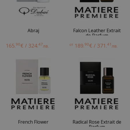
Abraj
Falcon Leather Extrait
de Parfum
90
47
90
41
165.
€ / 324.
от
189.
€ / 371.
лв.
лв.
French Flower
Radical Rose Extrait de
Parfum