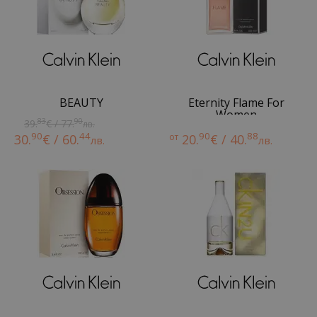
BEAUTY
Eternity Flame For
Women
83
90
39.
€ / 77.
лв.
90
44
90
88
30.
€ / 60.
от
20.
€ / 40.
лв.
лв.