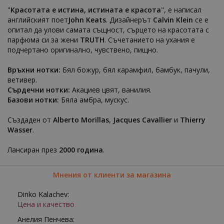
"
Красотата е истина, истината е красота
", е написал
английският поет
John Keats
. Дизайнерът
Calvin Klein
се е
опитал да улови самата същност, сърцето на красотата с
парфюма си за жени
TRUTH
. Съчетанието на ухания е
подчертано оригинално, чувствено, пищно.
Връхни нотки:
Бял божур, бял карамфил, бамбук, пачули,
ветивер.
Сърдечни нотки:
Акациев цвят, ванилия.
Базови нотки:
Бяла амбра, мускус.
Създаден от
Alberto Morillas
,
Jacques Cavallier
и
Thierry
Wasser
.
Лансиран през
2000 година
.
Мнения от клиенти за магазина
Dinko Kalachev:
Цена и качество
Анелия Пенчева: