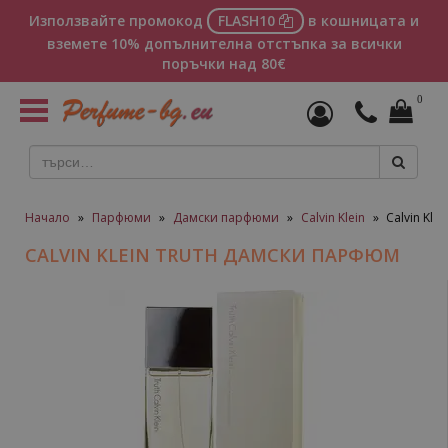
Използвайте промокод
FLASH10
в кошницата и
вземете 10% допълнителна отстъпка за всички
поръчки над 80€
0
Toggle
navigation
Начало
»
Парфюми
»
Дамски парфюми
»
Calvin Klein
»
Calvin Kl
CALVIN KLEIN TRUTH ДАМСКИ ПАРФЮМ