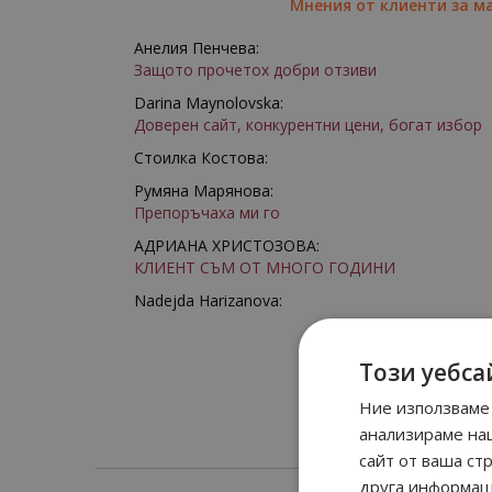
Мнения от клиенти за м
Анелия Пенчева:
Защото прочетох добри отзиви
Darina Maynolovska:
Доверен сайт, конкурентни цени, богат избор
Стоилка Костова:
Румяна Марянова:
Препоръчаха ми го
АДРИАНА ХРИСТОЗОВА:
КЛИЕНТ СЪМ ОТ МНОГО ГОДИНИ
Nadejda Harizanova:
Този уебса
Ние използваме 
анализираме на
сайт от ваша ст
друга информаци