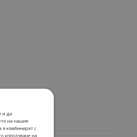
 и да
ето на нашия
а я комбинират с
то използване на