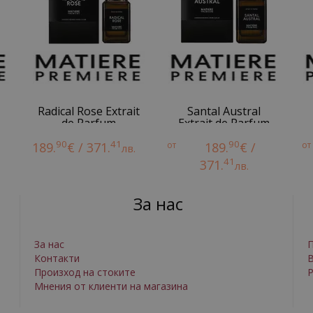
Radical Rose Extrait
Santal Austral
de Parfum
Extrait de Parfum
90
41
90
189.
€ / 371.
от
189.
€ /
от
лв.
41
371.
лв.
За нас
За нас
П
Контакти
Произход на стоките
Р
Мнения от клиенти на магазина