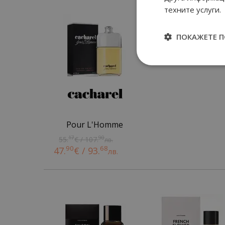
техните услуги.
ПОКАЖЕТЕ 
Pour L'Homme
17
90
55.
€ / 107.
лв.
90
68
47.
€ / 93.
лв.