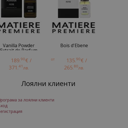
Vanilla Powder
Bois d'Ebene
Extrait de Parfum
90
90
189.
€ /
от
135.
€ /
41
80
371.
265.
лв.
лв.
Лоялни клиенти
рограма за лоялни клиенти
Вход
егистрация