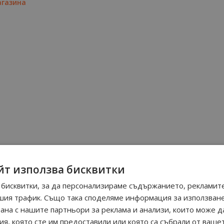
агазина
йт използва бисквитки
бисквитки, за да персонализираме съдържанието, рекламите
шия трафик. Също така споделяме информация за използван
рана с нашите партньори за реклама и анализи, които може д
я, която сте им предоставили или която са събрали от ваше
Още от Cacharel мъжки парфюми