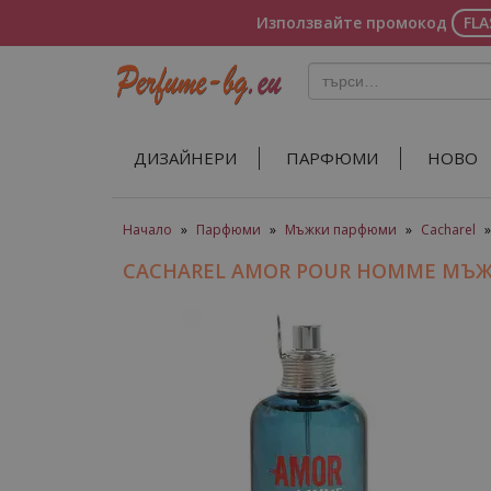
Използвайте промокод
FL
ДИЗАЙНЕРИ
ПАРФЮМИ
НОВО
Начало
»
Парфюми
»
Мъжки парфюми
»
Cacharel
CACHAREL AMOR POUR HOMME МЪ