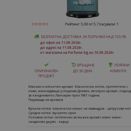
Рейтинг:
5.00
от 5, Гласували:
1
БЕЗПЛАТНА ДОСТАВКА ЗА ПОРЪЧКИ НАД 150 ЛВ.
до офис на 11.08.2026г.
до адрес на 11.08.2026г.
от магазина на Perfume-bg.eu 10.08.2026г.
ВРЪЩАНЕ
ЛОЯЛНИ
ОРИГИНАЛЕН
ДО 30 ДНИ
КЛИЕНТИ
ПРОДУКТ
Изискан и изтънчен аромат. Класически нотки, преплетени с
нови, изненадващи усещания.Дневен, вечерен аромат, подхо
за ежедневието.Лансиран през 1981 година.
Пирамида на аромата
Връхни нотки: класически нюанс на лавандула - цитрусови но
Средни нотки: мускатен орех
Основни нотки: нетипичен за мъжки аромат иланг-иланг -
сандалово дърво - кедър