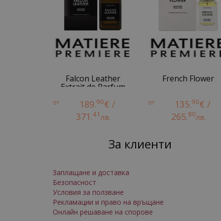
Falcon Leather
French Flower
Extrait de Parfum
90
90
от
189.
€ /
от
135.
€ /
41
80
371.
265.
лв.
лв.
За клиенти
Заплащане и доставка
Безопасност
Условия за ползване
Рекламации и право на връщане
Онлайн решаване на спорове