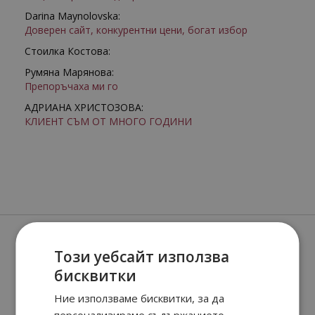
Darina Maynolovska:
Доверен сайт, конкурентни цени, богат избор
Стоилка Костова:
Румяна Марянова:
Препоръчаха ми го
АДРИАНА ХРИСТОЗОВА:
КЛИЕНТ СЪМ ОТ МНОГО ГОДИНИ
Още от Burberry мъжки парфюми
Този уебсайт използва
бисквитки
Ние използваме бисквитки, за да