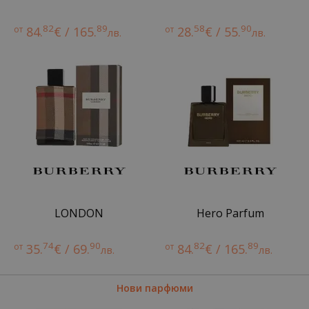
82
89
58
90
от
84.
€ / 165.
от
28.
€ / 55.
лв.
лв.
LONDON
Hero Parfum
74
90
82
89
от
35.
€ / 69.
от
84.
€ / 165.
лв.
лв.
Нови парфюми