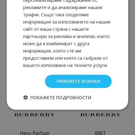
персонализираме съдържанието,
рекламите и да анализираме нашия
трафик. Също така споделяме
информация за използването на нашия
сайт от ваша страна с нашите
партньори за реклама и анализи, които
Hero Eau de Parfum
Hero Parfum
може да я комбинират с друга
информация, която сте им
48
89
82
89
от
69.
€ / 135.
от
84.
€ / 165.
лв.
лв.
предоставили или която са събрали от
вашето използване на техните услуги.
ПРИЕМЕТЕ ВСИЧКИ
ПОКАЖЕТЕ ПОДРОБНОСТИ
Hero Parfum
BRIT