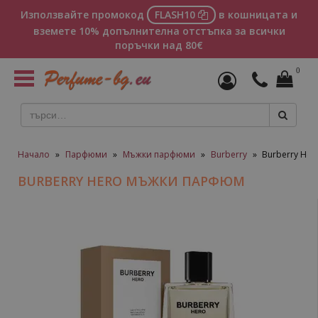
Използвайте промокод
FLASH10
в кошницата и
вземете 10% допълнителна отстъпка за всички
поръчки над 80€
0
Toggle
navigation
Начало
»
Парфюми
»
Мъжки парфюми
»
Burberry
»
Burberry He
BURBERRY HERO МЪЖКИ ПАРФЮМ