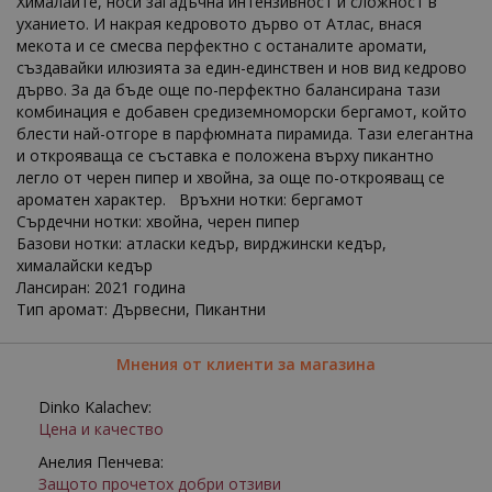
Хималаите, носи загадъчна интензивност и сложност в
уханието. И накрая кедровото дърво от Атлас, внася
мекота и се смесва перфектно с останалите аромати,
създавайки илюзията за един-единствен и нов вид кедрово
дърво. За да бъде още по-перфектно балансирана тази
комбинация е добавен средиземноморски бергамот, който
блести най-отгоре в парфюмната пирамида. Тази елегантна
и открояваща се съставка е положена върху пикантно
легло от черен пипер и хвойна, за още по-открояващ се
ароматен характер. Връхни нотки: бергамот
Сърдечни нотки: хвойна, черен пипер
Базови нотки: атласки кедър, вирджински кедър,
хималайски кедър
Лансиран: 2021 година
Тип аромат: Дървесни, Пикантни
Мнения от клиенти за магазина
Dinko Kalachev:
Цена и качество
Анелия Пенчева:
Защото прочетох добри отзиви