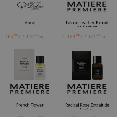
Abraj
Falcon Leather Extrait
de Parfum
90
47
90
41
165.
€ / 324.
от
189.
€ / 371.
лв.
лв.
French Flower
Radical Rose Extrait de
Parfum