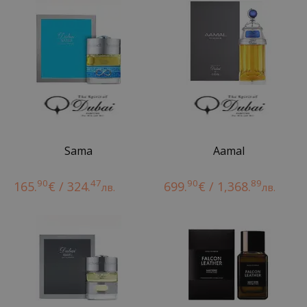
Sama
Aamal
90
47
90
89
165.
€ / 324.
699.
€ / 1,368.
лв.
лв.