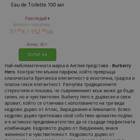
Eau de Toilette 100 мл
Разгледай
84.82€ / 165.89лв.
90
36
77.
€ /
152.
лв.
Бонус: 42 т.
КУПИ
Най-емблематичната марка в Англия представя -
Burberry
Hero
. Контрастен мъжки парфюм, който превръща
класическата британска елегантност в екзотична, градска и
опасна секси елегантност. Разчупва традиционните
стереотипи и показва, че съвременният мъж може да бъде
силен, но и чувствителен. Burberry Hero е дървесен и свеж
аромат, който се отличава с използването на три вида
кедрово дърво от Атлас, Виржджиния и Хималаите. Всяко
кедрово дърво притежава свой собствен ароматен подпис
и е истинско предизвикателство да се създаде перфектната
комбинация. Кедровото дърво от Вирджиния, внася
жизненост и чувствителност. Кедровото дърво от