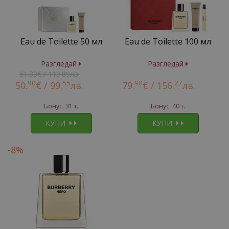
Eau de Toilette 50 мл
Eau de Toilette 100 мл
Разгледай
Разгледай
61.30€ / 119.89лв.
90
55
90
27
50.
€ /
99.
лв.
79.
€ /
156.
лв.
Бонус: 31 т.
Бонус: 40 т.
КУПИ
КУПИ
-8%