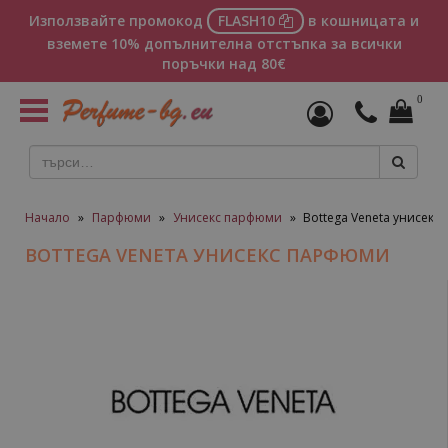
Използвайте промокод
FLASH10
в кошницата и
вземете 10% допълнителна отстъпка за всички
поръчки над 80€
0
Toggle
navigation
Начало
»
Парфюми
»
Унисекс парфюми
»
Bottega Veneta унисек
BOTTEGA VENETA УНИСЕКС ПАРФЮМИ