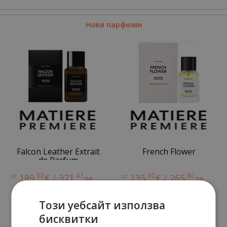
Нови парфюми
Falcon Leather Extrait
French Flower
de Parfum
90
41
90
80
от
189.
€ / 371.
от
135.
€ / 265.
лв.
лв.
Този уебсайт използва
бисквитки