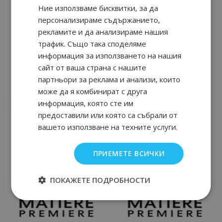
Ние използваме бисквитки, за да
персонализираме съдържанието,
рекламите и да анализираме нашия
трафик. Също така споделяме
информация за използването на нашия
сайт от ваша страна с нашите
партньори за реклама и анализи, които
Radical Rose Extrait de
Santal Austral Extrait de
Parfum
Parfum
може да я комбинират с друга
информация, която сте им
90
41
90
41
189.
€ / 371.
от
189.
€ / 371.
лв.
лв.
предоставили или която са събрали от
вашето използване на техните услуги.
ПРИЕМЕТЕ ВСИЧКИ
ПОКАЖЕТЕ ПОДРОБНОСТИ